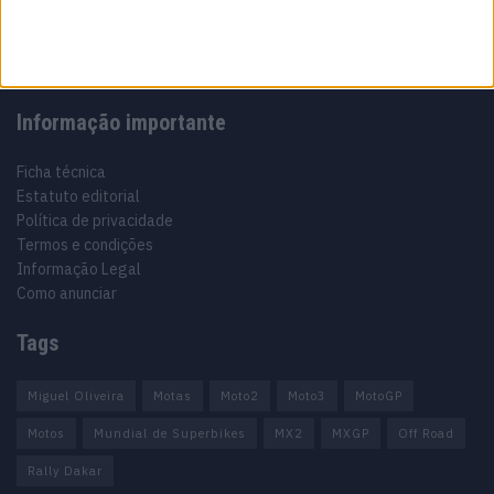
Informação importante
Ficha técnica
Estatuto editorial
Política de privacidade
Termos e condições
Informação Legal
Como anunciar
Tags
Miguel Oliveira
Motas
Moto2
Moto3
MotoGP
Motos
Mundial de Superbikes
MX2
MXGP
Off Road
Rally Dakar