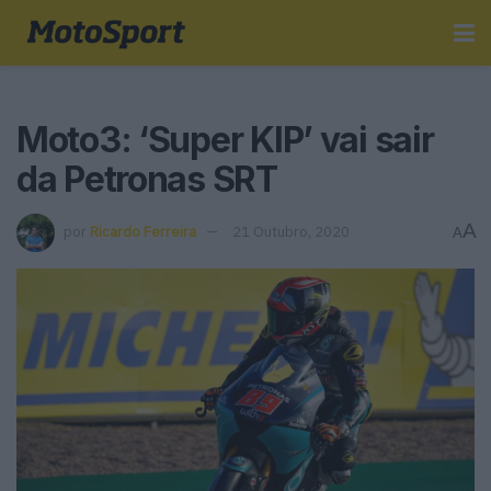
Moto3: ‘Super KIP’ vai sair
da Petronas SRT
A
por
Ricardo Ferreira
21 Outubro, 2020
A