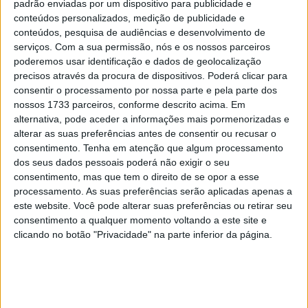
padrão enviadas por um dispositivo para publicidade e
conteúdos personalizados, medição de publicidade e
conteúdos, pesquisa de audiências e desenvolvimento de
serviços.
Com a sua permissão, nós e os nossos parceiros
poderemos usar identificação e dados de geolocalização
precisos através da procura de dispositivos. Poderá clicar para
consentir o processamento por nossa parte e pela parte dos
nossos 1733 parceiros, conforme descrito acima. Em
alternativa, pode aceder a informações mais pormenorizadas e
alterar as suas preferências antes de consentir ou recusar o
consentimento.
Tenha em atenção que algum processamento
dos seus dados pessoais poderá não exigir o seu
consentimento, mas que tem o direito de se opor a esse
De acordo com o diretor da equipa, Dato’ Razlan Razali,
processamento. As suas preferências serão aplicadas apenas a
“Embora reconheça o talento e o potencial do KIP, é
este website. Você pode alterar suas preferências ou retirar seu
consentimento a qualquer momento voltando a este site e
claro que depois de dois anos juntos não conseguimos
clicando no botão "Privacidade" na parte inferior da página.
alcançar os nossos objetivos compartilhados.
Claramente, a lesão tem desempenhado um papel no
desempenho do KIP nas últimas duas temporadas, mas
olhando para o futuro, ambos concordamos que uma