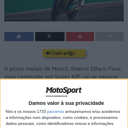
🔊 Ouvir artigo
O piloto malaio de Moto3, Khairul Idham Pawi,
mais conhecido por Super KIP, vai-se separar
da equipa Petronas SRT (Petronas Sprinta
Racing) no final da temporada 2020. Depois de
duas épocas muito complicadas, ambas as
Damos valor à sua privacidade
partes concluíram que uma “mudança de
Nós e os nossos 1733
parceiros
armazenamos e/ou acedemos
direção” é o melhor para seguir em frente.
a informações num dispositivo, como cookies, e processamos
dados pessoais, como identificadores únicos e informações