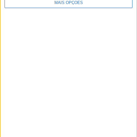
MAIS OPÇÕES
MotoGP: Brad Binder quebra o silêncio
sobre o futuro ‘Em algumas semanas
saberemos mais’
POR
MIGUEL FRAGOSO
6 AGOSTO, 2026