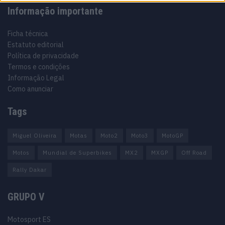
Informação importante
Ficha técnica
Estatuto editorial
Política de privacidade
Termos e condições
Informação Legal
Como anunciar
Tags
Miguel Oliveira
Motas
Moto2
Moto3
MotoGP
Motos
Mundial de Superbikes
MX2
MXGP
Off Road
Rally Dakar
GRUPO V
Motosport ES