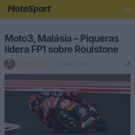
Moto3, Malásia – Piqueras
lidera FP1 sobre Roulstone
A
por
Paulo Araújo
24 Outubro, 2025
A