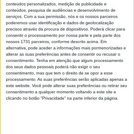
conteúdos personalizados, medição de publicidade e
conteúdos, pesquisa de audiências e desenvolvimento de
serviços.
Com a sua permissão, nós e os nossos parceiros
Numa pista ainda com algumas manchas de humidade,
poderemos usar identificação e dados de geolocalização
os pilotos de Moto3 evoluíram prudentemente, a 3 ou 4
precisos através da procura de dispositivos. Poderá clicar para
segundos do ritmo da classe para o traçado, mas logo
consentir o processamento por nossa parte e pela parte dos
dos primeiros minutos à frente estiveram, como habitual,
nossos 1731 parceiros, conforme descrito acima. Em
alternativa, pode aceder a informações mais pormenorizadas e
nomes como
Piqueras
, Roulstone, Almansa, Rueda e
alterar as suas preferências antes de consentir ou recusar o
Kelso.
consentimento.
Tenha em atenção que algum processamento
dos seus dados pessoais poderá não exigir o seu
O local Hakim Danish surgia perto do topo, traindo à
consentimento, mas que tem o direito de se opor a esse
vontade em Sepang, onde Miguel Oliveira ainda aparece
processamento. As suas preferências serão aplicadas apenas a
com um dos pilotos mais vitoriosos na classe.
este website. Você pode alterar suas preferências ou retirar seu
consentimento a qualquer momento voltando a este site e
Logo começou a parecer que a sessão seria uma longa
clicando no botão "Privacidade" na parte inferior da página.
luta ao cronómetro entre Piqueras e Kelso, já a rodar nos
2:11 após poucas voltas, e de facto, aparte Ricardo Rossi
(54) a surpreender na Honda da Snipers em 4º e
algumas trocas de lugar ao longo da sessão de 35
minutos, assim seria no
final,
com o tempo a ficar nos