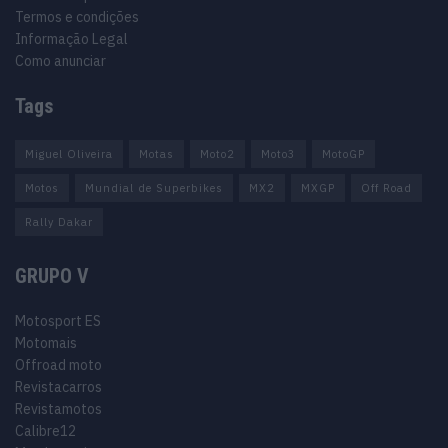
Termos e condições
Informação Legal
Como anunciar
Tags
Miguel Oliveira
Motas
Moto2
Moto3
MotoGP
Motos
Mundial de Superbikes
MX2
MXGP
Off Road
Rally Dakar
GRUPO V
Motosport ES
Motomais
Offroad moto
Revistacarros
Revistamotos
Calibre12