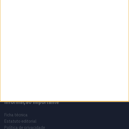
entregou Acosta à Ducati
5 AGOSTO, 2026
Sobre
Especialistas em Motos, MotoGP, MXGP, Enduro, SuperBikes,
Motocross, Trial
Informação importante
Ficha técnica
Estatuto editorial
Política de privacidade