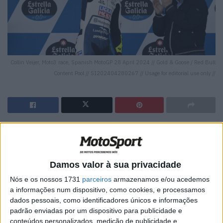
Collin Veijer, Moto3 race, Spanish MotoGP 28 April 2024 // Gold & Goose / Red Bull
Content Pool // SI202404280267 // Usage for editorial use only //
🔊 Ouvir artigo
A quarta jornada do campeonato de Moto3 viu uma
Damos valor à sua privacidade
frente da corrida muito animada, com a vitória por decidir
até à última volta em Jerez, mas não para David Alonso,
Nós e os nossos 1731
parceiros
armazenamos e/ou acedemos
a informações num dispositivo, como cookies, e processamos
que caiu na primeira volta, com Collin Veijer a manter a
dados pessoais, como identificadores únicos e informações
cabeça fria para a vitória.
padrão enviadas por um dispositivo para publicidade e
conteúdos personalizados, medição de publicidade e