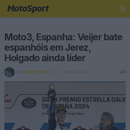
Moto3, Espanha: Veijer bate
espanhóis em Jerez,
Holgado ainda líder
A
por
Ricardo Ferreira
28 Abril, 2024
A