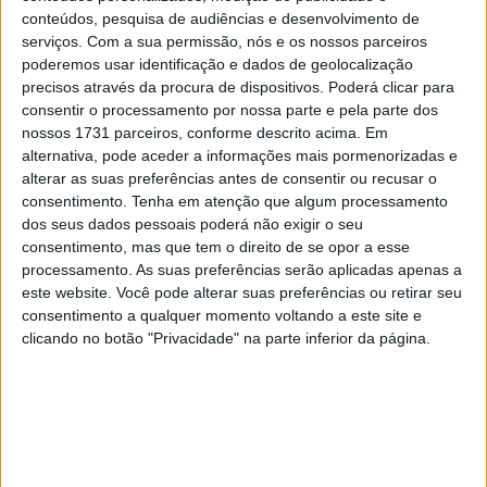
A queda de Alonso e a própria recuperação até ao 11º
conteúdos, pesquisa de audiências e desenvolvimento de
lugar, permitiram que Daniel Holgado (7º) se mantivesse
serviços.
Com a sua permissão, nós e os nossos parceiros
na liderança da classificação, agora com 74 pontos. A
poderemos usar identificação e dados de geolocalização
precisos através da procura de dispositivos. Poderá clicar para
recuperação fantástica de David Alonso manteve-o em
consentir o processamento por nossa parte e pela parte dos
segundo, com um total de 68 pontos. A vitória de Colin
nossos 1731 parceiros, conforme descrito acima. Em
Viejer fez o neerlandês saltar para o terceiro lugar, com
alternativa, pode aceder a informações mais pormenorizadas e
os seus 25 adicionais levando-o para 46 pontos.
alterar as suas preferências antes de consentir ou recusar o
consentimento.
Tenha em atenção que algum processamento
Ortola e Kelso estão em quarto e quinto lugar,
dos seus dados pessoais poderá não exigir o seu
empatados com 39 pontos, com o pódio de Munoz
consentimento, mas que tem o direito de se opor a esse
processamento. As suas preferências serão aplicadas apenas a
deixando-o um ponto atrás. Angel Piqueras é o melhor
este website. Você pode alterar suas preferências ou retirar seu
estreante em sétimo, com um total de 26 pontos.
consentimento a qualquer momento voltando a este site e
clicando no botão "Privacidade" na parte inferior da página.
Artigos relacionados
MotoGP: Bagnaia acredita numa segunda
metade da época mais equilibrada
5 AGOSTO, 2026