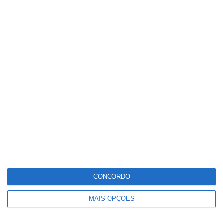
Ricardo Ferreira
Apaixonado por motos desde muito cedo, está desde há
muito ligado à Comunicação Social, tendo trabalhado em
diversos meios como AutoHoje, revista Motociclismo,
jornal Volante, revista MotoMagazine e Autosport, entre
outros.
Artigos relacionados
CONCORDO
MAIS OPÇÕES