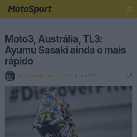
Moto3, Austrália, TL3:
Ayumu Sasaki ainda o mais
rápido
A
por
Ricardo Ferreira
15 Outubro, 2022
A