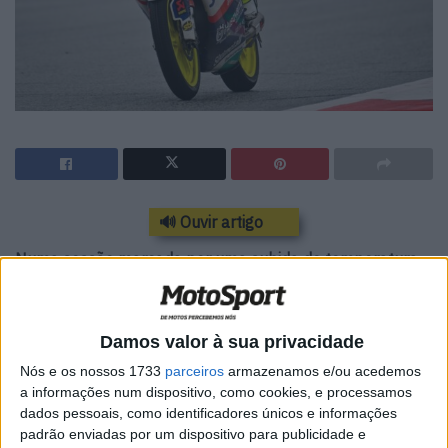
🔊 Ouvir artigo
Numa sessão marcada por uma subida de temperatura
em relação ao dia de ontem, o japonês da equipa de Max
Biaggi voltou a ser o piloto mais rápido, com Foggia,
Guevara e Toba a conseguirem a passagem ao Q2.
Damos valor à sua privacidade
Nós e os nossos 1733
parceiros
armazenamos e/ou acedemos
Com Ayumu Sasaki a manter-se no topo dos tempos a
a informações num dispositivo, como cookies, e processamos
meio da sessão, mas a baixar o seu tempo de 1’37,797
dados pessoais, como identificadores únicos e informações
para 1’37,151, Dennis Foggia (Leopard Racing) foi quem
padrão enviadas por um dispositivo para publicidade e