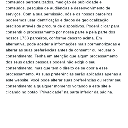
conteúdos personalizados, medição de publicidade e
mais se aproximou do japonês, subindo ao segundo lugar
conteúdos, pesquisa de audiências e desenvolvimento de
a 124 milésimos do japonês da Husqvana. A 10 minutos
serviços.
Com a sua permissão, nós e os nossos parceiros
do final da sessão, já a grande maioria dos pilotos tinham
poderemos usar identificação e dados de geolocalização
baixado o seu tempo, beneficiando de um sábado mais
precisos através da procura de dispositivos. Poderá clicar para
quente e com o asfalto já a rondar os 20 graus de
consentir o processamento por nossa parte e pela parte dos
nossos 1733 parceiros, conforme descrito acima. Em
temperatura.
alternativa, pode aceder a informações mais pormenorizadas e
alterar as suas preferências antes de consentir ou recusar o
Na entrada para os últimos seis minutos vários pilotos
consentimento.
Tenha em atenção que algum processamento
tinham muito trabalho pela frente para ganhar um lugar
dos seus dados pessoais poderá não exigir o seu
na Q2, casos do líder do mundial Izan Guevara (17º) de
consentimento, mas que tem o direito de se opor a esse
Kaito Toba (22º) e Andrea Migno (18º).
processamento. As suas preferências serão aplicadas apenas a
este website. Você pode alterar suas preferências ou retirar seu
consentimento a qualquer momento voltando a este site e
Artigos relacionados
clicando no botão "Privacidade" na parte inferior da página.
MotoGP: Marco Bezzecchi bate a
concorrência e lidera PR em Silverstone
7 AGOSTO, 2026
MotoGP: Jack Miller compara Yamaha R1 a