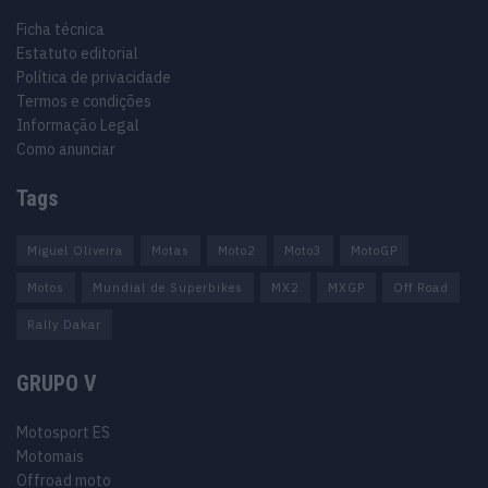
Ficha técnica
Estatuto editorial
Política de privacidade
Termos e condições
Informação Legal
Como anunciar
Tags
Miguel Oliveira
Motas
Moto2
Moto3
MotoGP
Motos
Mundial de Superbikes
MX2
MXGP
Off Road
Rally Dakar
GRUPO V
Motosport ES
Motomais
Offroad moto