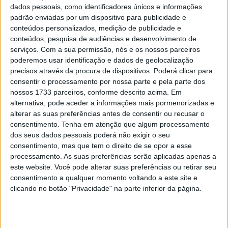
dados pessoais, como identificadores únicos e informações
padrão enviadas por um dispositivo para publicidade e
conteúdos personalizados, medição de publicidade e
conteúdos, pesquisa de audiências e desenvolvimento de
O Campeão da
Red Bull MotoGP Rookies Cup
de 2024 e
serviços.
Com a sua permissão, nós e os nossos parceiros
a mais recente estrela da KTM GP Academy,
Alvaro
poderemos usar identificação e dados de geolocalização
precisos através da procura de dispositivos. Poderá clicar para
Carpe
, será o parceiro de Jose Antonio Rueda nas RC4s
consentir o processamento por nossa parte e pela parte dos
da Red Bull KTM Ajo no Campeonato do Mundo de
nossos 1733 parceiros, conforme descrito acima. Em
Moto3 do próximo ano e fará uma aparição como wild-
alternativa, pode aceder a informações mais pormenorizadas e
card no
Solidarity Grand Prix de Barcelona
na próxima
alterar as suas preferências antes de consentir ou recusar o
consentimento.
Tenha em atenção que algum processamento
semana.
dos seus dados pessoais poderá não exigir o seu
consentimento, mas que tem o direito de se opor a esse
Carpe, que é natural de
Múrcia
, vem de uma potente
processamento. As suas preferências serão aplicadas apenas a
linha de jovens rápidos e talentosos que emergem de
este website. Você pode alterar suas preferências ou retirar seu
Espanha nesta altura e vai dar à equipa Ajo um plantel
consentimento a qualquer momento voltando a este site e
totalmente ibérico na categoria de Moto3 pela quarta
clicando no botão "Privacidade" na parte inferior da página.
vez nos últimos cinco anos. A Ajo tem ajudado pilotos
como Pedro Acosta, Daniel Holgado, Deniz Öncü e Rueda
a alcançar a vitória ou o pódio na última meia década.