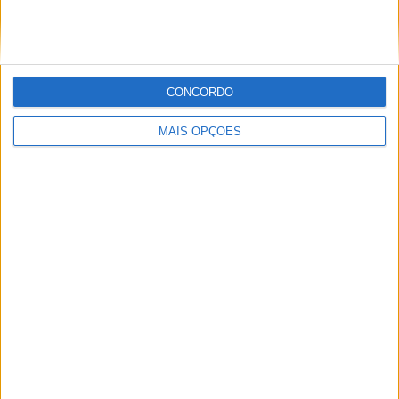
Ricardo Ferreira
Apaixonado por motos desde muito cedo, está desde há
CONCORDO
muito ligado à Comunicação Social, tendo trabalhado em
diversos meios como AutoHoje, revista Motociclismo,
MAIS OPÇÕES
jornal Volante, revista MotoMagazine e Autosport, entre
outros.
Artigos relacionados
MotoGP: Jorge Martín faz história em