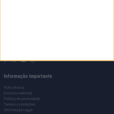
Sobre
Especialistas em Motos, MotoGP, MXGP, Enduro, SuperBikes,
Motocross, Trial
Informação importante
Ficha técnica
Estatuto editorial
Política de privacidade
Termos e condições
Informação Legal