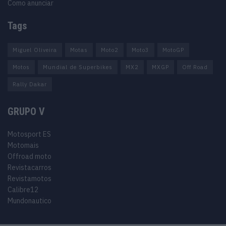
Como anunciar
Tags
Miguel Oliveira
Motas
Moto2
Moto3
MotoGP
Motos
Mundial de Superbikes
MX2
MXGP
Off Road
Rally Dakar
GRUPO V
Motosport ES
Motomais
Offroad moto
Revistacarros
Revistamotos
Calibre12
Mundonautico