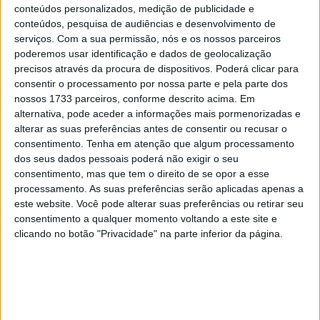
jovens rápidos e talentosos que emergem de Espanha
conteúdos personalizados, medição de publicidade e
conteúdos, pesquisa de audiências e desenvolvimento de
nesta altura e vai dar à equipa Ajo um plantel totalmente
serviços.
Com a sua permissão, nós e os nossos parceiros
ibérico na categoria de Moto3 pela quarta vez nos
poderemos usar identificação e dados de geolocalização
últimos cinco anos.
precisos através da procura de dispositivos. Poderá clicar para
consentir o processamento por nossa parte e pela parte dos
A KTM Ajo tem ajudado à progressão de pilotos como
nossos 1733 parceiros, conforme descrito acima. Em
Pedro Acosta, Daniel Holgado, Deniz Öncü e Rueda na
alternativa, pode aceder a informações mais pormenorizadas e
última meia década.
alterar as suas preferências antes de consentir ou recusar o
consentimento.
Tenha em atenção que algum processamento
dos seus dados pessoais poderá não exigir o seu
Artigos relacionados
consentimento, mas que tem o direito de se opor a esse
processamento. As suas preferências serão aplicadas apenas a
MotoGP: Iker Lecuona ambiciona Top 10 em
este website. Você pode alterar suas preferências ou retirar seu
Silverstone
consentimento a qualquer momento voltando a este site e
6 AGOSTO, 2026
clicando no botão "Privacidade" na parte inferior da página.
MotoGP: Marco Bezzecchi recebe luz verde
para correr em Silverstone
6 AGOSTO, 2026