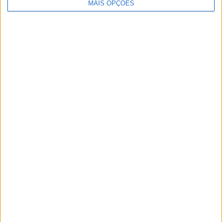
MAIS OPÇÕES
Artigos relacionados
MotoGP: Iker Lecuona ambiciona Top 10 em
Silverstone
POR
MIGUEL FRAGOSO
6 AGOSTO, 2026