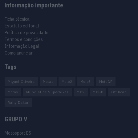
Informação importante
Ficha técnica
Estatuto editorial
Política de privacidade
Termos e condições
Informação Legal
Como anunciar
Tags
Miguel Oliveira
Motas
Moto2
Moto3
MotoGP
Motos
Mundial de Superbikes
MX2
MXGP
Off Road
Rally Dakar
GRUPO V
Motosport ES