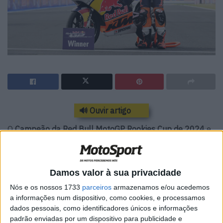
🔊 Ouvir artigo
O
Campeão da Red Bull MotoGP Rookies Cup de 2024
e
a mais recente estrela da KTM GP Academy,
Alvaro
Carpe
, será o parceiro de
Jose Antonio Rueda
nas RC4s
da Red Bull KTM Ajo no
Campeonato do Mundo de
Damos valor à sua privacidade
Moto3
do próximo ano e fará uma aparição como wild-
Nós e os nossos 1733
parceiros
armazenamos e/ou acedemos
card no Solidarity Grand Prix de Barcelona.
a informações num dispositivo, como cookies, e processamos
dados pessoais, como identificadores únicos e informações
Carpe é natural de Múrcia e vem de uma potente linha de
padrão enviadas por um dispositivo para publicidade e