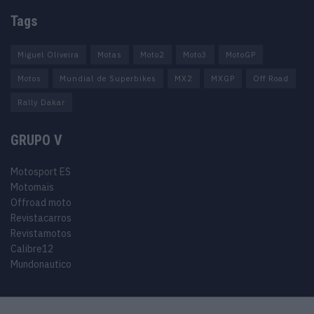
Tags
Miguel Oliveira
Motas
Moto2
Moto3
MotoGP
Motos
Mundial de Superbikes
MX2
MXGP
Off Road
Rally Dakar
GRUPO V
Motosport ES
Motomais
Offroad moto
Revistacarros
Revistamotos
Calibre12
Mundonautico