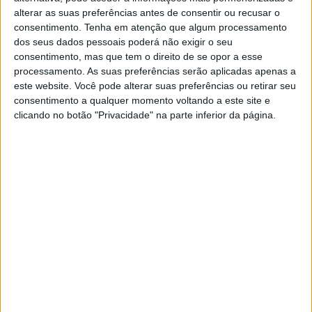
🔊 Ouvir artigo
alterar as suas preferências antes de consentir ou recusar o
consentimento.
Tenha em atenção que algum processamento
Jake Dixon, Inglês, KTM Angel Nieto Team
dos seus dados pessoais poderá não exigir o seu
consentimento, mas que tem o direito de se opor a esse
“Há muito para aprender, na verdade… adaptar-me às
processamento. As suas preferências serão aplicadas apenas a
sensações da moto, compreender os limites da moto e
este website. Você pode alterar suas preferências ou retirar seu
dos pneus, porque venho de uma série com pneus de
consentimento a qualquer momento voltando a este site e
uma marca diferente e de uma moto maior… é
clicando no botão "Privacidade" na parte inferior da página.
compreender as diferenças e não fazer as coisas à
pressa, que é quando os erros começam a acontecer… já
tive um par de quedas e por isso tenho de levar as coisas
com calma…”
Tags:
Dixon
Inglês
Jake
Moto2
rookies