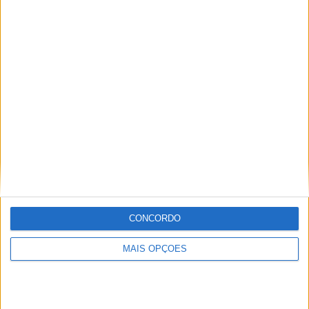
Silverstone
POR
MIGUEL FRAGOSO
6 AGOSTO, 2026
CONCORDO
MotoGP: Marco Bezzecchi recebe luz verde para
correr em Silverstone
MAIS OPÇÕES
POR
MIGUEL FRAGOSO
6 AGOSTO, 2026
Please
login
to join discussion