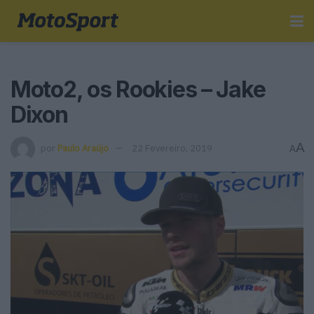
Moto2, os Rookies – Jake
Dixon
A
por
Paulo Araújo
22 Fevereiro, 2019
A