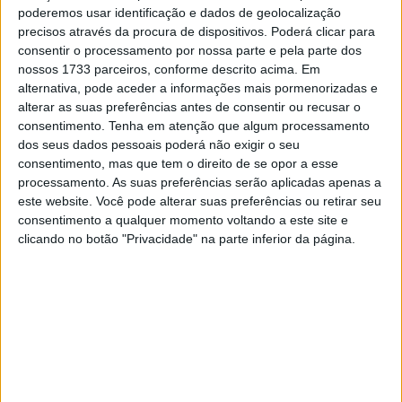
poderemos usar identificação e dados de geolocalização
A escrita “Husqvarna” que se destaca nas carenagens
precisos através da procura de dispositivos. Poderá clicar para
das motos da IntactGP é apenas uma operação
consentir o processamento por nossa parte e pela parte dos
nossos 1733 parceiros, conforme descrito acima. Em
publicitária e cosmética, porque que nunca a forneceu
alternativa, pode aceder a informações mais pormenorizadas e
motos ou peças para a equipa comandada por Peter
alterar as suas preferências antes de consentir ou recusar o
Oettl.
consentimento.
Tenha em atenção que algum processamento
dos seus dados pessoais poderá não exigir o seu
Isto porque, tal como no caso da GASGAS, trata-se de
consentimento, mas que tem o direito de se opor a esse
uma operação publicitária do Pierer Mobility Group, que
processamento. As suas preferências serão aplicadas apenas a
este website. Você pode alterar suas preferências ou retirar seu
retirará tudo a partir de 2025, exceto os nomes KTM. Na
consentimento a qualquer momento voltando a este site e
verdade, na Moto3 e no MotoGP o fabricante austríaco
clicando no botão "Privacidade" na parte inferior da página.
coloca na pista modelos de sua própria produção.
Artigos relacionados
MotoGP: Moto3, Valentin Perrone termina
sexta-feira no topo em Silverstone
7 AGOSTO, 2026