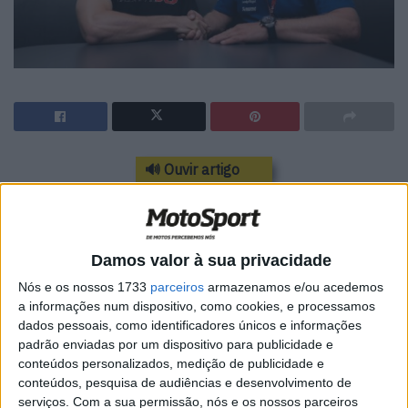
🔊 Ouvir artigo
O espanhol Manuel enfrentará a quinta
temporada na classe intermédia, passando da
Damos valor à sua privacidade
equipea italiana para a estrutura alemã.
Nós e os nossos 1733
parceiros
armazenamos e/ou acedemos
Mudança de marcas e cores para Manuel González. O
a informações num dispositivo, como cookies, e processamos
actual piloto da equipa Gresini Racing, já comunicou o seu
dados pessoais, como identificadores únicos e informações
padrão enviadas por um dispositivo para publicidade e
futuro na Moto2. Conforme mencionado , o espanhol
conteúdos personalizados, medição de publicidade e
nascido em Madrid em 4 de agosto de 2002, correrá pela
conteúdos, pesquisa de audiências e desenvolvimento de
IntactGP, estrutura alemã patrocinada pela Liqui Moly.
serviços.
Com a sua permissão, nós e os nossos parceiros