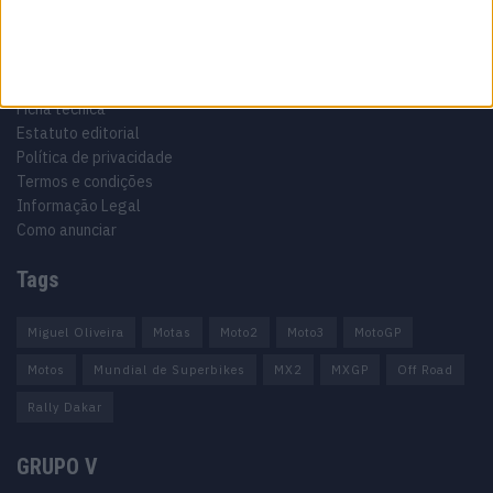
Informação importante
Ficha técnica
Estatuto editorial
Política de privacidade
Termos e condições
Informação Legal
Como anunciar
Tags
Miguel Oliveira
Motas
Moto2
Moto3
MotoGP
Motos
Mundial de Superbikes
MX2
MXGP
Off Road
Rally Dakar
GRUPO V