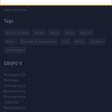
Informação Legal
Como anunciar
Tags
Miguel Oliveira
Motas
Moto2
Moto3
MotoGP
Motos
Mundial de Superbikes
MX2
MXGP
Off Road
Rally Dakar
GRUPO V
Motosport ES
Motomais
Offroad moto
Revistacarros
Revistamotos
Calibre12
Mundonautico