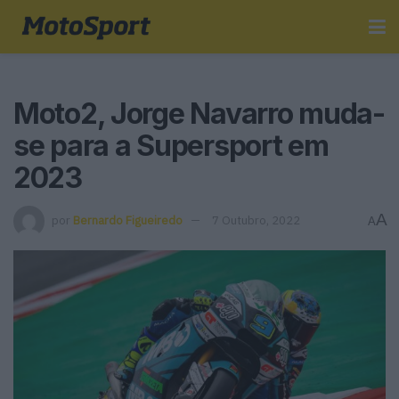
Moto2, Jorge Navarro muda-
se para a Supersport em
2023
A
por
Bernardo Figueiredo
7 Outubro, 2022
A