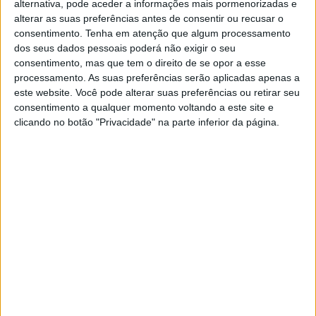
alternativa, pode aceder a informações mais pormenorizadas e
para mim e um novo capítulo na minha carreira de
alterar as suas preferências antes de consentir ou recusar o
corridas. Estou muito entusiasmado para começar”
,
consentimento.
Tenha em atenção que algum processamento
disse.
dos seus dados pessoais poderá não exigir o seu
consentimento, mas que tem o direito de se opor a esse
Navarro ocupa atualmente o 12.º lugar do Mundial de
processamento. As suas preferências serão aplicadas apenas a
Moto2, com 83 pontos conquistados.
este website. Você pode alterar suas preferências ou retirar seu
consentimento a qualquer momento voltando a este site e
clicando no botão "Privacidade" na parte inferior da página.
Artigos relacionados
MotoGP: Iker Lecuona ambiciona Top 10 em
Silverstone
6 AGOSTO, 2026
MotoGP: Marco Bezzecchi recebe luz verde
para correr em Silverstone
6 AGOSTO, 2026