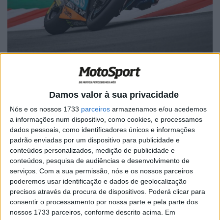
Damos valor à sua privacidade
🔊 Ouvir artigo
Nós e os nossos 1733
parceiros
armazenamos e/ou acedemos
a informações num dispositivo, como cookies, e processamos
Jorge Navarro vai competir no campeonato do mundo de
dados pessoais, como identificadores únicos e informações
Supersport em 2023. O piloto espanhol, que compete
padrão enviadas por um dispositivo para publicidade e
conteúdos personalizados, medição de publicidade e
atualmente na categoria de Moto2, vai integrar a Ten
conteúdos, pesquisa de audiências e desenvolvimento de
Kate Racing Yamaha.
serviços.
Com a sua permissão, nós e os nossos parceiros
poderemos usar identificação e dados de geolocalização
“Estou muito feliz por anunciar que no próximo ano vou
precisos através da procura de dispositivos. Poderá clicar para
correr no campeonato do mundo de Supersport com a
consentir o processamento por nossa parte e pela parte dos
Ten Kate Racing na Yamaha R6. É uma nova aventura
nossos 1733 parceiros, conforme descrito acima. Em