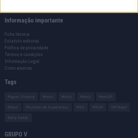
Informação importante
Ficha técnica
Estatuto editorial
Política de privacidade
Termos e condições
Informação Legal
Como anunciar
Tags
Miguel Oliveira
Motas
Moto2
Moto3
MotoGP
Motos
Mundial de Superbikes
MX2
MXGP
Off Road
Rally Dakar
GRUPO V