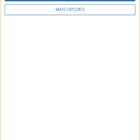
Artigos relacionados
MAIS OPÇÕES
MotoGP – Bagger World Cup dá as boas-
vindas a Max Toth em Silverstone
POR
PAULO ARAÚJO
6 AGOSTO, 2026