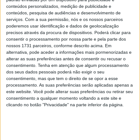
conteúdos personalizados, medição de publicidade e
conteúdos, pesquisa de audiências e desenvolvimento de
serviços.
Com a sua permissão, nós e os nossos parceiros
poderemos usar identificação e dados de geolocalização
Fotos Honda Leopard
precisos através da procura de dispositivos. Poderá clicar para
consentir o processamento por nossa parte e pela parte dos
Adrian Fernández da
Leopard Racing
levou de vencida a
nossos 1731 parceiros, conforme descrito acima. Em
primeira sessão livre do GP do Japão, batendo com o seu
alternativa, pode aceder a informações mais pormenorizadas e
tempo de 1:55. 947 Angel Piqueras da Frinsa MT
alterar as suas preferências antes de consentir ou recusar o
Helmets MSI por 25 milésimas!
consentimento.
Tenha em atenção que algum processamento
dos seus dados pessoais poderá não exigir o seu
18 milésimas depois, ficou António Rueda da Red Bull
consentimento, mas que tem o direito de se opor a esse
processamento. As suas preferências serão aplicadas apenas a
KTM Ajo, com o 4º lugar de Joel Kelso a mostrar porque
este website. Você pode alterar suas preferências ou retirar seu
é, justamente, um piloto cobiçado pelas marcas
consentimento a qualquer momento voltando a este site e
ultimamente. Aliás, por Setor o piloto australiano da KTM
clicando no botão "Privacidade" na parte inferior da página.
Leveup MTA era o mai rápido no Setor 2 e segundo mais
rápido no Setor 1.
Artigos relacionados