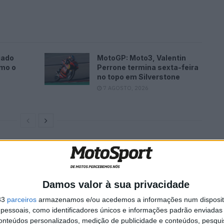
gado
MotoGP: Moto3, Valentin
omo o
Perrone termina sexta-feira
no topo em Silverstone
7 AGOSTO, 2026
Damos valor à sua privacidade
33
parceiros
armazenamos e/ou acedemos a informações num dispositi
essoais, como identificadores únicos e informações padrão enviadas 
conteúdos personalizados, medição de publicidade e conteúdos, pesqui