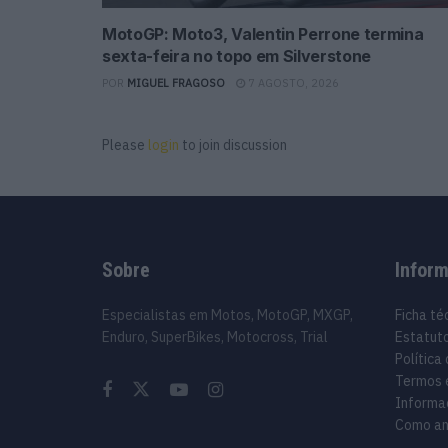
MotoGP: Moto3, Valentin Perrone termina
sexta-feira no topo em Silverstone
POR
MIGUEL FRAGOSO
7 AGOSTO, 2026
Please
login
to join discussion
Sobre
Infor
Especialistas em Motos, MotoGP, MXGP,
Ficha té
Enduro, SuperBikes, Motocross, Trial
Estatuto
Política
Termos 
Informa
Como an