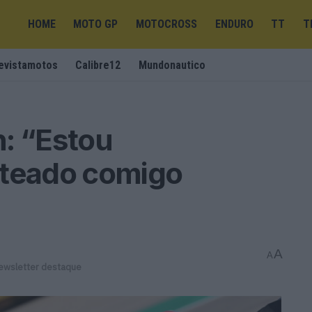
HOME
MOTO GP
MOTOCROSS
ENDURO
TT
T
evistamotos
Calibre12
Mundonautico
: “Estou
ateado comigo
A
A
ewsletter destaque