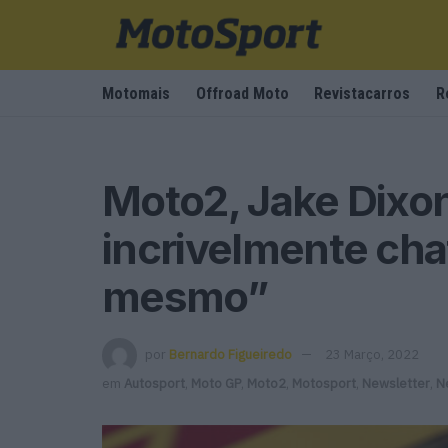
Motomais
Offroad Moto
Revistacarros
R
Moto2, Jake Dixon
incrivelmente ch
mesmo”
por
Bernardo Figueiredo
23 Março, 2022
em
Autosport
,
Moto GP
,
Moto2
,
Motosport
,
Newsletter
,
N