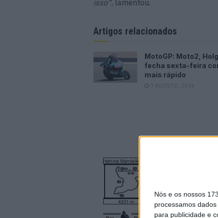
isso”
, lamentou.
Artigos relacionados
MotoGP: Moto2, Hol
fecha sexta-feira c
mais rápido
7 AGOSTO, 2026
Nós e os nossos 17
processamos dados p
para publicidade e 