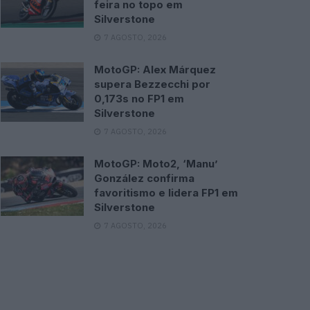
feira no topo em
Silverstone
7 AGOSTO, 2026
MotoGP: Alex Márquez
supera Bezzecchi por
0,173s no FP1 em
Silverstone
7 AGOSTO, 2026
MotoGP: Moto2, ‘Manu’
González confirma
favoritismo e lidera FP1 em
Silverstone
7 AGOSTO, 2026