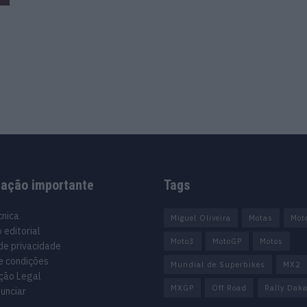
mação importante
Tags
cnica
Miguel Oliveira
Motas
Mot
 editorial
Moto3
MotoGP
Motos
 de privacidade
e condições
Mundial de Superbikes
MX2
ção Legal
MXGP
Off Road
Rally Daka
unciar