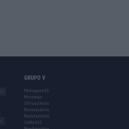
GRUPO V
Motosport ES
o2
Motomais
Offroad moto
Revistacarros
Revistamotos
r
Calibre12
Mundonautico