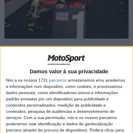
Damos valor à sua privacidade
Artigos relacionados
Nós e os nossos 1731
parceiros
armazenamos e/ou acedemos
a informações num dispositivo, como cookies, e processamos
MotoGP: Iker Lecuona ambiciona Top 10 em
dados pessoais, como identificadores únicos e informações
Silverstone
padrão enviadas por um dispositivo para publicidade e
6 AGOSTO, 2026
conteúdos personalizados, medição de publicidade e
conteúdos, pesquisa de audiências e desenvolvimento de
MotoGP: Marco Bezzecchi recebe luz verde
serviços.
Com a sua permissão, nós e os nossos parceiros
para correr em Silverstone
poderemos usar identificação e dados de geolocalização
6 AGOSTO, 2026
precisos através da procura de dispositivos. Poderá clicar para