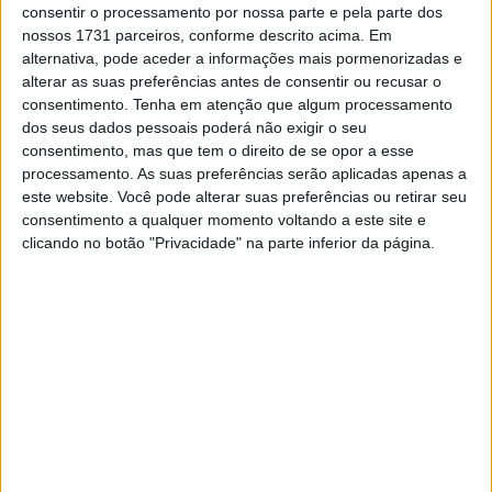
consentir o processamento por nossa parte e pela parte dos
nossos 1731 parceiros, conforme descrito acima. Em
alternativa, pode aceder a informações mais pormenorizadas e
alterar as suas preferências antes de consentir ou recusar o
consentimento.
Tenha em atenção que algum processamento
🔊 Ouvir artigo
dos seus dados pessoais poderá não exigir o seu
consentimento, mas que tem o direito de se opor a esse
Fermín Aldeguer (SpeedUp Racing) foi o mais rápido na
processamento. As suas preferências serão aplicadas apenas a
primeira qualificação, conseguindo com uma volta de
este website. Você pode alterar suas preferências ou retirar seu
2:03.570 minutos ao circuito de Silverstone, a passagem
consentimento a qualquer momento voltando a este site e
clicando no botão "Privacidade" na parte inferior da página.
à segunda qualificação. Albert Arenas (QJMotor Gresini)
foi segundo, a escassos 39 milésimos do melhor tempo.
Ambos passaram à Q2, tal como Bo Bendsneyder
(Preicanos Racing Team) e Jeremy Alcoba (Yamaha VR46
Master Camp) que fecharam os 4 primeiros.
A um pequeno passo da entrada no Q2 ficaram Barry
Baltus, Senna Agius, Mario Aji e o checo Filip Salac.