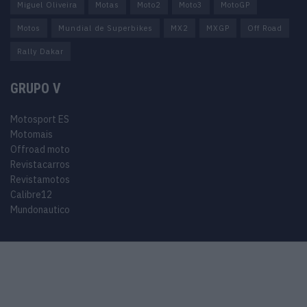
Miguel Oliveira
Motas
Moto2
Moto3
MotoGP
Motos
Mundial de Superbikes
MX2
MXGP
Off Road
Rally Dakar
GRUPO V
Motosport ES
Motomais
Offroad moto
Revistacarros
Revistamotos
Calibre12
Mundonautico
© 2024 Motosport copyright