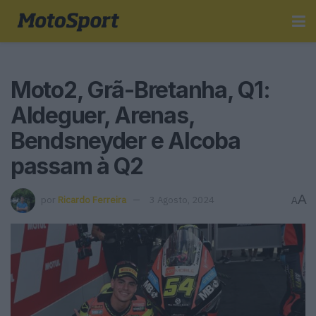
Moto2, Grã-Bretanha, Q1:
Aldeguer, Arenas,
Bendsneyder e Alcoba
passam à Q2
A
por
Ricardo Ferreira
3 Agosto, 2024
A