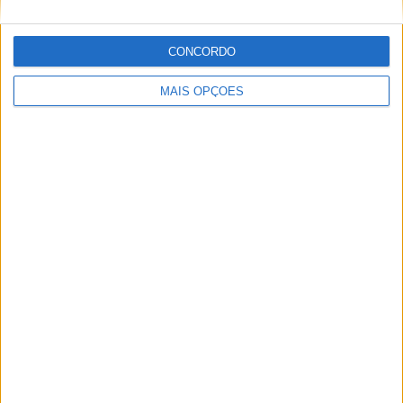
CONCORDO
MAIS OPÇÕES
MotoGP: Marco Bezzecchi recebe luz verde para
correr em Silverstone
POR
MIGUEL FRAGOSO
6 AGOSTO, 2026
Please
login
to join discussion
Novidades
Tendências
Comentários