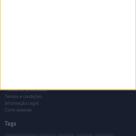
Sobre
Especialistas em Motos, MotoGP, MXGP, Enduro, SuperBikes,
Motocross, Trial
Informação importante
Ficha técnica
Estatuto editorial
Política de privacidade
Termos e condições
Informação Legal
Como anunciar
Tags