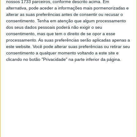
nossos 1733 parceiros, conforme descrito acima. Em
no chão e sabe bem aquilo que é preciso para subir ao
alternativa, pode aceder a informações mais pormenorizadas e
MotoGP. “É muito difícil encontrar um lugar na classe
alterar as suas preferências antes de consentir ou recusar o
consentimento.
Tenha em atenção que algum processamento
rainha porque todos os pilotos estão numa posição
dos seus dados pessoais poderá não exigir o seu
segura. Porém se quero ascender ao MotoGP em 2018
consentimento, mas que tem o direito de se opor a esse
tenho de terminar esta época entre os três primeiros do
processamento. As suas preferências serão aplicadas apenas a
campeonato. Caso contrário não tenho hipóteses”,
este website. Você pode alterar suas preferências ou retirar seu
consentimento a qualquer momento voltando a este site e
explicou Morbidelli numa entrevista concedida à Rádio
clicando no botão "Privacidade" na parte inferior da página.
Marca.
Recorde-se que em 2016 dois dos três primeiros
classificados do campeonato, Johann Zarco e Álex Rins,
subiram este ano ao MotoGP.
Artigos relacionados
MotoGP: Ducati domina segundo dia de
testes das futuras 850cc
7 AGOSTO, 2026