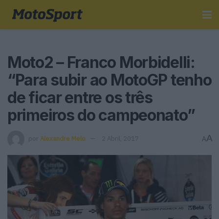
Moto2 – Franco Morbidelli:
“Para subir ao MotoGP tenho
de ficar entre os três
primeiros do campeonato”
A
por
Alexandre Melo
2 Abril, 2017
A