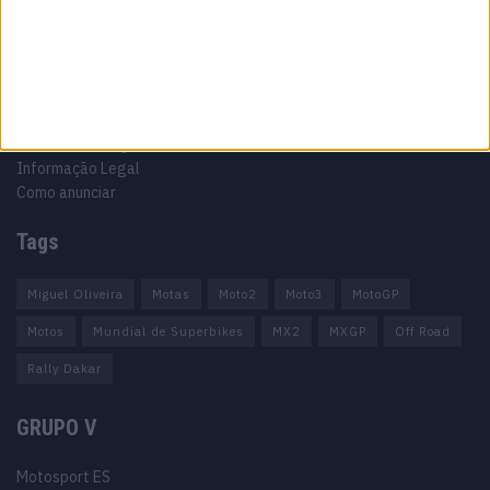
Informação importante
Ficha técnica
Estatuto editorial
Política de privacidade
Termos e condições
Informação Legal
Como anunciar
Tags
Miguel Oliveira
Motas
Moto2
Moto3
MotoGP
Motos
Mundial de Superbikes
MX2
MXGP
Off Road
Rally Dakar
GRUPO V
Motosport ES