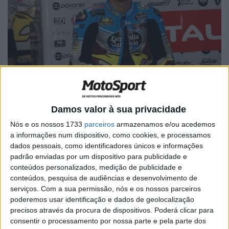
Damos valor à sua privacidade
Nós e os nossos 1733
parceiros
armazenamos e/ou acedemos
🔊 Ouvir artigo
a informações num dispositivo, como cookies, e processamos
dados pessoais, como identificadores únicos e informações
O piloto da Marc VDS tem sido uma das figuras
padrão enviadas por um dispositivo para publicidade e
emergentes em Moto2. Depois de ter obtido sete pódios
conteúdos personalizados, medição de publicidade e
nas últimos nove Grandes Prémios de 2016, Morbidelli
conteúdos, pesquisa de audiências e desenvolvimento de
serviços.
Com a sua permissão, nós e os nossos parceiros
entrou a todo gás na nova época ao obter pela primeira
poderemos usar identificação e dados de geolocalização
vez uma vitória bem como uma pole position.
precisos através da procura de dispositivos. Poderá clicar para
consentir o processamento por nossa parte e pela parte dos
Contudo, o piloto italiano mantém os pés bem assentes