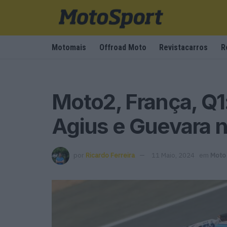
Motomais
Offroad Moto
Revistacarros
R
Moto2, França, Q1
Agius e Guevara 
por
Ricardo Ferreira
11 Maio, 2024
em
Moto