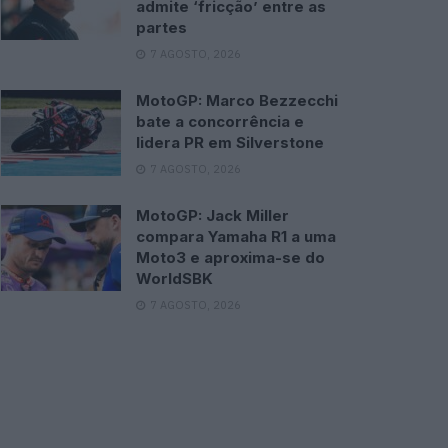
admite ‘fricção’ entre as
partes
7 AGOSTO, 2026
MotoGP: Marco Bezzecchi
bate a concorrência e
lidera PR em Silverstone
7 AGOSTO, 2026
MotoGP: Jack Miller
compara Yamaha R1 a uma
Moto3 e aproxima-se do
WorldSBK
7 AGOSTO, 2026