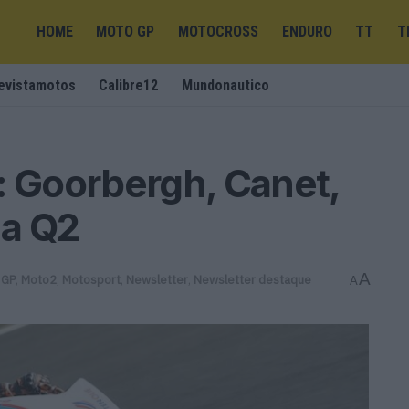
HOME
MOTO GP
MOTOCROSS
ENDURO
TT
T
evistamotos
Calibre12
Mundonautico
: Goorbergh, Canet,
na Q2
A
 GP
,
Moto2
,
Motosport
,
Newsletter
,
Newsletter destaque
A