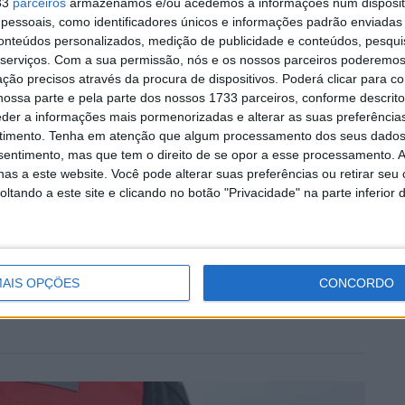
33
parceiros
armazenamos e/ou acedemos a informações num dispositi
 da segunda qualificação (Q2).
essoais, como identificadores únicos e informações padrão enviadas 
conteúdos personalizados, medição de publicidade e conteúdos, pesqui
serviços.
Com a sua permissão, nós e os nossos parceiros poderemos 
e Mans
Izan Guevara
Q1 Moto2
Senna Agius
ção precisos através da procura de dispositivos. Poderá clicar para co
ossa parte e pela parte dos nossos 1733 parceiros, conforme descrit
eder a informações mais pormenorizadas e alterar as suas preferência
timento.
Tenha em atenção que algum processamento dos seus dados
nsentimento, mas que tem o direito de se opor a esse processamento. A
as a este website. Você pode alterar suas preferências ou retirar seu
tando a este site e clicando no botão "Privacidade" na parte inferior 
ito cedo, está desde há muito ligado à Comunicação Social,
eios como AutoHoje, revista Motociclismo, jornal Volante,
ort, entre outros.
AIS OPÇÕES
CONCORDO