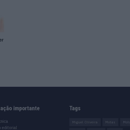
er
mação importante
Tags
cnica
Miguel Oliveira
Motas
Mot
 editorial