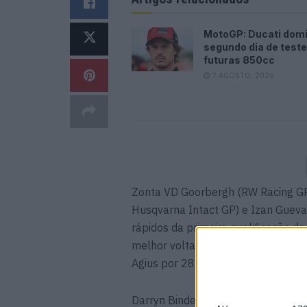
MotoGP: Ducati dom
segundo dia de test
futuras 850cc
7 AGOSTO, 2026
Zonta VD Goorbergh (RW Racing GP),
Husqvarna Intact GP) e Izan Guev
rápidos da primeira qualificação d
melhor volta da sessão em 1’35.43
Agius por 289 milésimos e Guevara
Darryn Binder, Jaume Masia, Diogo