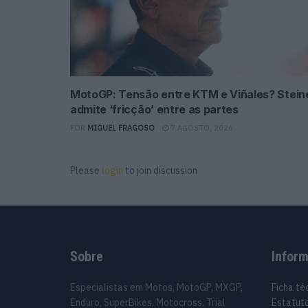
MotoGP: Tensão entre KTM e Viñales? Stein
admite ‘fricção’ entre as partes
POR
MIGUEL FRAGOSO
7 AGOSTO, 2026
Please
login
to join discussion
Sobre
Infor
Especialistas em Motos, MotoGP, MXGP,
Ficha té
Enduro, SuperBikes, Motocross, Trial
Estatuto