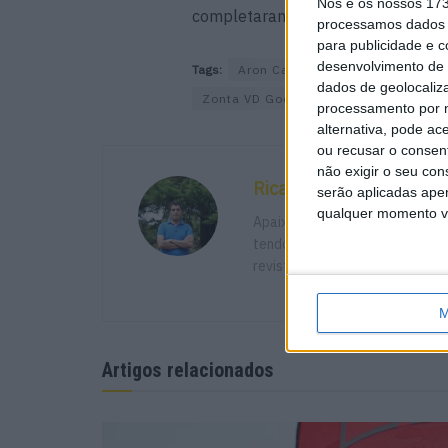
Nós e os nossos 17
completaram o Top 10, ficando fora
processamos dados p
para publicidade e 
desenvolvimento de 
Tags:
Aron Canet
GP de França - L
dados de geolocaliza
Zonta VD Goorbergh
processamento por n
alternativa, pode ac
ou recusar o consen
não exigir o seu co
Ricardo Ferreira
serão aplicadas apen
qualquer momento vol
Apaixonado por motos desde mu
tendo trabalhado em diversos m
revista MotoMagazine e Autosp
M
Artigos relacionados