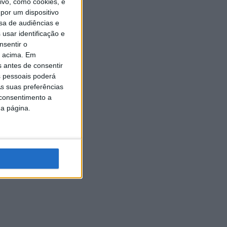
vo, como cookies, e
por um dispositivo
sa de audiências e
usar identificação e
nsentir o
o acima. Em
s antes de consentir
 pessoais poderá
s suas preferências
 consentimento a
da página.