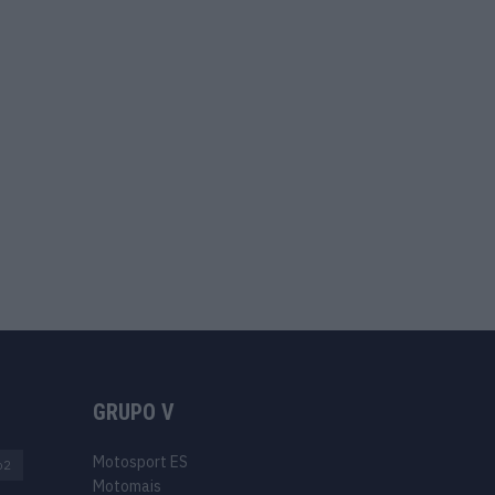
GRUPO V
Motosport ES
o2
Motomais