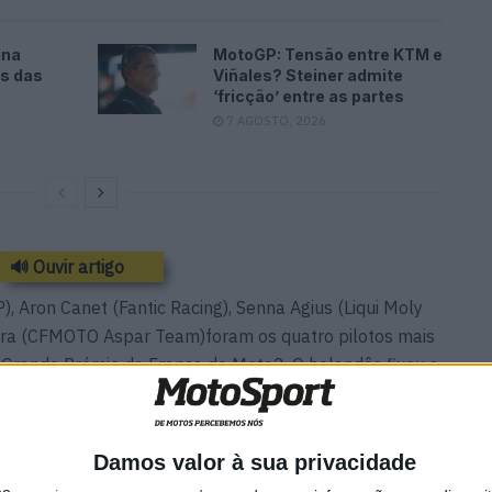
ina
MotoGP: Tensão entre KTM e
es das
Viñales? Steiner admite
‘fricção’ entre as partes
7 AGOSTO, 2026
🔊 Ouvir artigo
 Aron Canet (Fantic Racing), Senna Agius (Liqui Moly
ara (CFMOTO Aspar Team)foram os quatro pilotos mais
o Grande Prémio de França de Moto2. O holandês fixou a
7 minutos, batendo Canet por apenas 24 milésimos,
 por 485 milésimos.
Damos valor à sua privacidade
 Moreira, Deniz Oncu, Ayumu Sasaki e Daniel Munoz