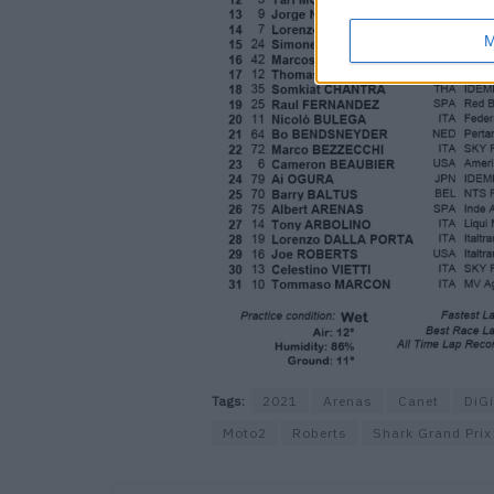
M
Tags:
2021
Arenas
Canet
DiG
Moto2
Roberts
Shark Grand Prix