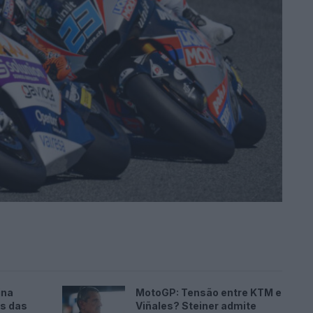
ina
MotoGP: Tensão entre KTM e
es das
Viñales? Steiner admite