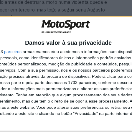
o antes de destruir a moto numa violenta queda e
cer em terceiro, mas logo a seguir seria Augusto
 tabela.
or com Aron Canet a acabar à frente e, com Manzi
ara terceiro com o seu tempo de 1:37.535.
Damos valor à sua privacidade
33
parceiros
armazenamos e/ou acedemos a informações num dispositi
essoais, como identificadores únicos e informações padrão enviadas 
conteúdos personalizados, medição de publicidade e conteúdos, pesqui
serviços.
Com a sua permissão, nós e os nossos parceiros poderemos 
ção precisos através da procura de dispositivos. Poderá clicar para co
ossa parte e pela parte dos nossos 1733 parceiros, conforme descrit
eder a informações mais pormenorizadas e alterar as suas preferência
timento.
Tenha em atenção que algum processamento dos seus dados
nsentimento, mas que tem o direito de se opor a esse processamento. A
as a este website. Você pode alterar suas preferências ou retirar seu
tando a este site e clicando no botão "Privacidade" na parte inferior 