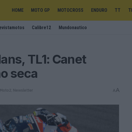
HOME
MOTO GP
MOTOCROSS
ENDURO
TT
T
evistamotos
Calibre12
Mundonautico
ans, TL1: Canet
o seca
A
Moto2
,
Newsletter
A