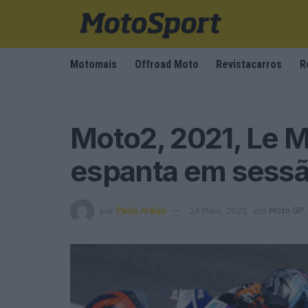
Motomais
Offroad Moto
Revistacarros
R
Moto2, 2021, Le M
espanta em sessã
por
Paulo Araújo
14 Maio, 2021
em
Moto GP
,