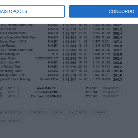
AIS OPÇÕES
CONCORDO
iannantonio
Gardner
Kalex
Le Mans
Lowes
 de France