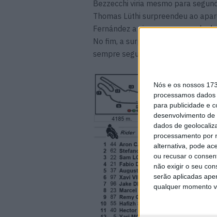
Bezzecchi viria mesmo para segund
Thomas Lüthi surpreendeu ao apare
Fernández a vir para o comando da
No fim, a surpresa seria ainda mai
sempre segundo, a relegar Lowes p
Nós e os nossos 17
processamos dados p
para publicidade e 
desenvolvimento de 
dados de geolocaliza
processamento por n
alternativa, pode ac
ou recusar o consen
não exigir o seu co
serão aplicadas apen
qualquer momento vol