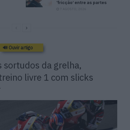
‘fricção’ entre as partes
7 AGOSTO, 2026
🔊 Ouvir artigo
 sortudos da grelha,
reino livre 1 com slicks
r