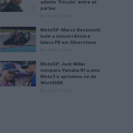
admite ‘fricção’ entre as
partes
7 AGOSTO, 2026
MotoGP: Marco Bezzecchi
bate a concorrência e
lidera PR em Silverstone
7 AGOSTO, 2026
MotoGP: Jack Miller
compara Yamaha R1 a uma
Moto3 e aproxima-se do
WorldSBK
7 AGOSTO, 2026