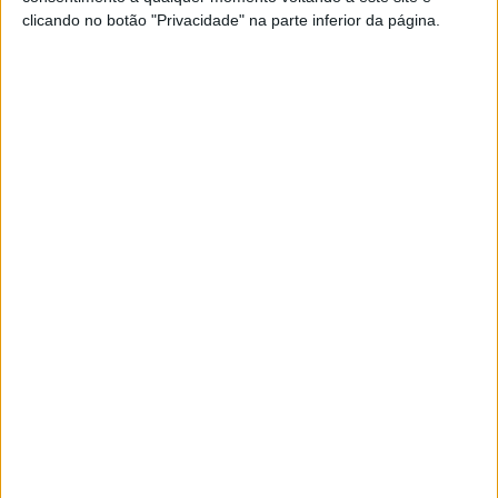
A 14 voltas do fim eram Gardner e Fernández isolados no
clicando no botão "Privacidade" na parte inferior da página.
comando, e a cerca de 8/10 de segundo vinha um grande
grupo com Bendsneyder, Vierge, Bezzecchi, e depois
Fernández, Ogura e Arenas, agora com DiGiannantonio e
Garzo a completar o top 10.
Lowes maldizia a sua posição na grelha, pois a 8 voltas
do final, rodava ao ritmo dos da frente em 8º, e uma volta
depois, Raul Fernández tinha tirado Gardner do comando.