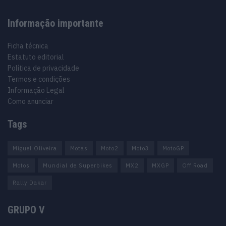
Informação importante
Ficha técnica
Estatuto editorial
Política de privacidade
Termos e condições
Informação Legal
Como anunciar
Tags
Miguel Oliveira
Motas
Moto2
Moto3
MotoGP
Motos
Mundial de Superbikes
MX2
MXGP
Off Road
Rally Dakar
GRUPO V