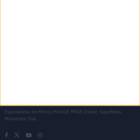
MotoGP: David Alonso garante estatuto de
piloto oficial na Honda, seja na HRC ou na
LCR
6 AGOSTO, 2026
CN Supercross: Cédric Soubeyras foi o
grande destaque da classe Elite em Poutena
6 AGOSTO, 2026
Sobre
Especialistas em Motos, MotoGP, MXGP, Enduro, SuperBikes,
Motocross, Trial