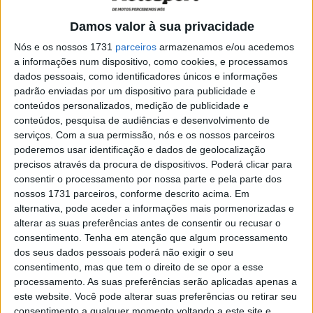
Damos valor à sua privacidade
Nós e os nossos 1731
parceiros
armazenamos e/ou acedemos
a informações num dispositivo, como cookies, e processamos
dados pessoais, como identificadores únicos e informações
padrão enviadas por um dispositivo para publicidade e
conteúdos personalizados, medição de publicidade e
conteúdos, pesquisa de audiências e desenvolvimento de
serviços.
Com a sua permissão, nós e os nossos parceiros
poderemos usar identificação e dados de geolocalização
A corrida de Moto2 começou imediatamente com a
precisos através da procura de dispositivos. Poderá clicar para
liderança de Gardner sobre Raul Fernández e
consentir o processamento por nossa parte e pela parte dos
Bendsneyder e com Xavi Vierge a vir de trás para relegar
nossos 1731 parceiros, conforme descrito acima. Em
alternativa, pode aceder a informações mais pormenorizadas e
Augusto Fernández para quinto, seguido de Marco
alterar as suas preferências antes de consentir ou recusar o
Bezzecchi, Ogura, Canet e DiGiannantonio.
consentimento.
Tenha em atenção que algum processamento
Lowes estava apenas em 12º atrás de Tony Arbolino e à
dos seus dados pessoais poderá não exigir o seu
frente de Schrotter, gradualmente ascendendo a oitavo
consentimento, mas que tem o direito de se opor a esse
processamento. As suas preferências serão aplicadas apenas a
com Augusto Fernández, pelo contrário, a baixar para
este website. Você pode alterar suas preferências ou retirar seu
sexto.
consentimento a qualquer momento voltando a este site e