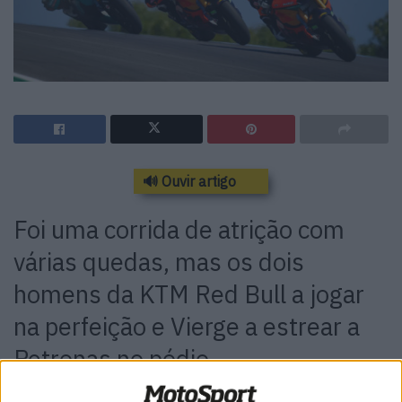
🔊 Ouvir artigo
Foi uma corrida de atrição com
várias quedas, mas os dois
homens da KTM Red Bull a jogar
na perfeição e Vierge a estrear a
Petronas no pódio