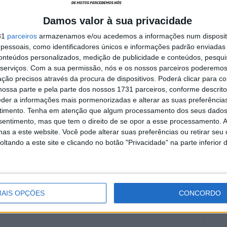
época mais equilibrada
5 AGOSTO, 2026
Damos valor à sua privacidade
31
parceiros
armazenamos e/ou acedemos a informações num dispositi
essoais, como identificadores únicos e informações padrão enviadas 
conteúdos personalizados, medição de publicidade e conteúdos, pesqui
serviços.
Com a sua permissão, nós e os nossos parceiros poderemos 
ção precisos através da procura de dispositivos. Poderá clicar para co
ossa parte e pela parte dos nossos 1731 parceiros, conforme descrit
eder a informações mais pormenorizadas e alterar as suas preferência
timento.
Tenha em atenção que algum processamento dos seus dados
nsentimento, mas que tem o direito de se opor a esse processamento. A
as a este website. Você pode alterar suas preferências ou retirar seu
tando a este site e clicando no botão "Privacidade" na parte inferior 
AIS OPÇÕES
CONCORDO