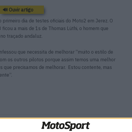
🔊 Ouvir artigo
primeiro dia de testes oficiais do Moto2 em Jerez. O
ficou a mais de 1s de Thomas Lüthi, o homem que
 no traçado andaluz.
confessou que necessita de melhorar “muito o estilo de
 com os outros pilotos porque assim temos uma melhor
as que precisamos de melhorar. Estou contente, mas
ente”.
rld Cup
MotoGP: Bagnaia acredita
 Max
numa segunda metade da