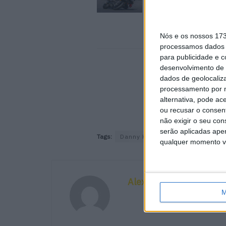
Toth em Silverstone
6 AGOSTO, 2026
Nós e os nossos 17
processamos dados p
para publicidade e 
desenvolvimento de 
dados de geolocaliza
processamento por n
alternativa, pode ac
ou recusar o consen
não exigir o seu co
serão aplicadas apen
Tags:
Danny Kent
Moto2
qualquer momento vol
Alexandre Melo
M