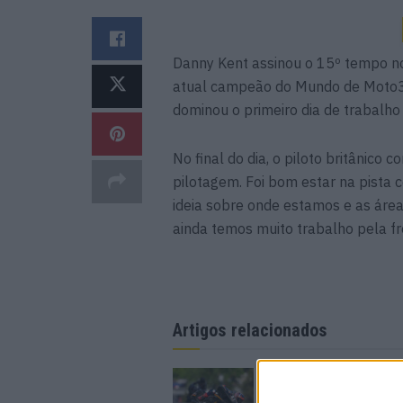
Danny Kent assinou o 15º tempo no 
atual campeão do Mundo de Moto3 
dominou o primeiro dia de trabalho
No final do dia, o piloto britânico 
pilotagem. Foi bom estar na pista
ideia sobre onde estamos e as áre
ainda temos muito trabalho pela fr
Artigos relacionados
MotoGP – Bagger Wo
dá as boas-vindas a