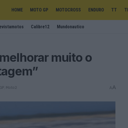
HOME
MOTO GP
MOTOCROSS
ENDURO
TT
T
evistamotos
Calibre12
Mundonautico
 melhorar muito o
otagem”
A
GP
,
Moto2
A