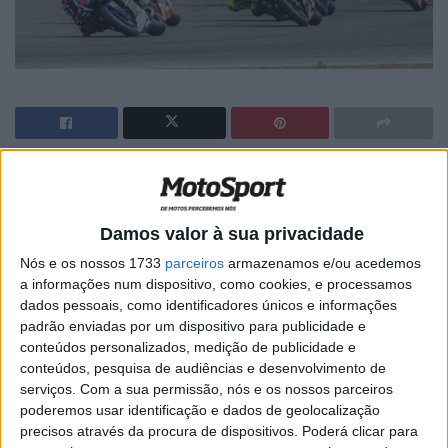
🔊 Ouvir artigo
Depois de ter surgido no passado mês de novembro o
Damos valor à sua privacidade
rumor de que o Grande Prémio da Indonésia podia estar
Nós e os nossos 1733
parceiros
armazenamos e/ou acedemos
de regresso ao Mundial de Motociclismo, surge agora a
a informações num dispositivo, como cookies, e processamos
notícia do que o acordo pode estar muito perto de estar
dados pessoais, como identificadores únicos e informações
fechado.
padrão enviadas por um dispositivo para publicidade e
conteúdos personalizados, medição de publicidade e
Segundo Ministro do Desporto e da Juventude local,
conteúdos, pesquisa de audiências e desenvolvimento de
Imam Nahrawi, “a Indonésia vai receber o Mundial de
serviços.
Com a sua permissão, nós e os nossos parceiros
poderemos usar identificação e dados de geolocalização
Motociclismo entre 2017 e 2019. Pretendemos renovar o
precisos através da procura de dispositivos. Poderá clicar para
traçado de Sentul e o acordo será assinado nos próximos