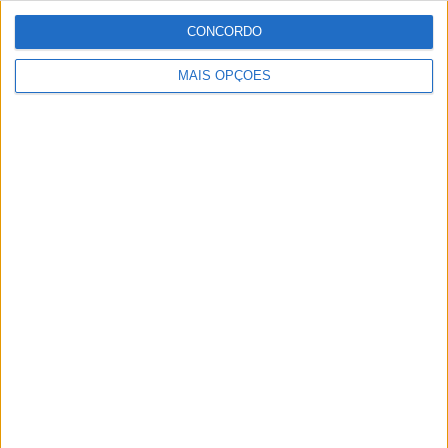
CONCORDO
MAIS OPÇÕES
MotoGP: Quartararo cai para 16.º após penalização
de 16 segundos
POR
MIGUEL FRAGOSO
10 AGOSTO, 2026
Please
login
to join discussion
Novidades
Tendências
Comentários
MotoGP: Jorge Martín reforça candidatura
ao título com mais um resultado sólido em
Silverstone