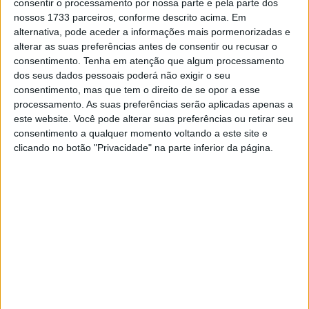
consentir o processamento por nossa parte e pela parte dos
dias”.
nossos 1733 parceiros, conforme descrito acima. Em
alternativa, pode aceder a informações mais pormenorizadas e
Ao que tudo indica o conhecido designer de circuitos de
alterar as suas preferências antes de consentir ou recusar o
Fórmula 1, Hermann Tilke, estará envolvido no projeto de
consentimento.
Tenha em atenção que algum processamento
dos seus dados pessoais poderá não exigir o seu
remodelação do traçado de Sentul. É esperado que os
consentimento, mas que tem o direito de se opor a esse
trabalhos tenham início em dezembro. Para além das
processamento. As suas preferências serão aplicadas apenas a
obrigatórias melhorias das condições de segurança, os
este website. Você pode alterar suas preferências ou retirar seu
planos de remodelação do circuito indonésio passam
consentimento a qualquer momento voltando a este site e
clicando no botão "Privacidade" na parte inferior da página.
pelo alargar da extensão para 4,2 km, do aumento do
número de curvas de 11 para 14 e da colocação de uma
nova camada de asfalto já em março de 2016.
Artigos relacionados
MotoGP: Jorge Martín reforça candidatura
ao título com mais um resultado sólido em
Silverstone
10 AGOSTO, 2026