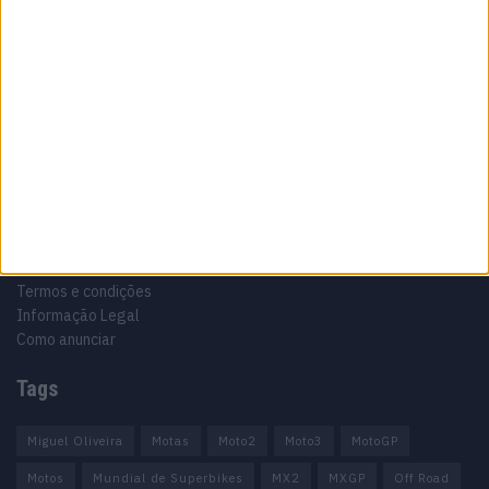
Especialistas em Motos, MotoGP, MXGP, Enduro, SuperBikes,
Motocross, Trial
Informação importante
Ficha técnica
Estatuto editorial
Política de privacidade
Termos e condições
Informação Legal
Como anunciar
Tags
Miguel Oliveira
Motas
Moto2
Moto3
MotoGP
Motos
Mundial de Superbikes
MX2
MXGP
Off Road