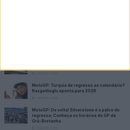
Please
login
to join discussion
Novidades
Tendências
Comentários
WSBK: Morbidelli reage aos rumores que o
colocam na Ducati oficial
7 AGOSTO, 2026
MotoGP: Moto3, David Almansa comanda
FP1 em Silverstone
7 AGOSTO, 2026
MotoGP: Turquia de regresso ao calendário?
Razgatlioglu aponta para 2028
7 AGOSTO, 2026
MotoGP: De volta! Silverstone é o palco do
regresso; Conheça os horários do GP da
Grã-Bretanha
7 AGOSTO, 2026