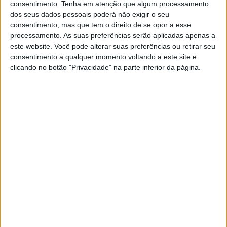
consentimento.
Tenha em atenção que algum processamento
dos seus dados pessoais poderá não exigir o seu
consentimento, mas que tem o direito de se opor a esse
Estava constantemente descontente com o progresso
processamento. As suas preferências serão aplicadas apenas a
das suas motos e até se queixou publicamente de que a
este website. Você pode alterar suas preferências ou retirar seu
fábrica não ouvia o seu feedback sobre como melhorar
consentimento a qualquer momento voltando a este site e
as suas motos e dar-lhe o que precisava para vencer.
clicando no botão "Privacidade" na parte inferior da página.
Por isso, fez um anúncio que surpreendeu toda a gente
em 1996, estava a separar-se da equipa de fábrica da
Yamaha após 25 anos de estreita colaboração. Assim, no
final da temporada de 1996, trabalhando em conjunto
com a empresa Modenas, criou uma nova moto para o
recém-formado Team Roberts em 1997.
As principais razões pelas quais a Modenas decidiu
trabalhar em conjunto com Roberts foram duas: a
empresa esperava que alguma da tecnologia acabasse
por entrar nos seus futuros modelos, e que a