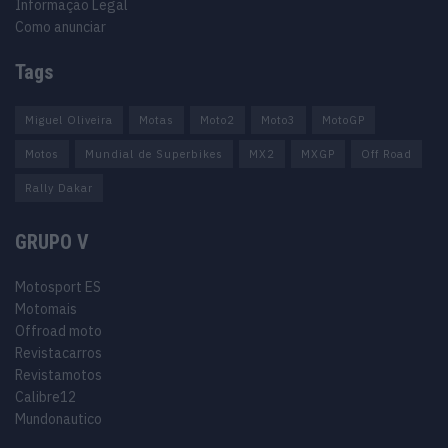
Informação Legal
Como anunciar
Tags
Miguel Oliveira
Motas
Moto2
Moto3
MotoGP
Motos
Mundial de Superbikes
MX2
MXGP
Off Road
Rally Dakar
GRUPO V
Motosport ES
Motomais
Offroad moto
Revistacarros
Revistamotos
Calibre12
Mundonautico