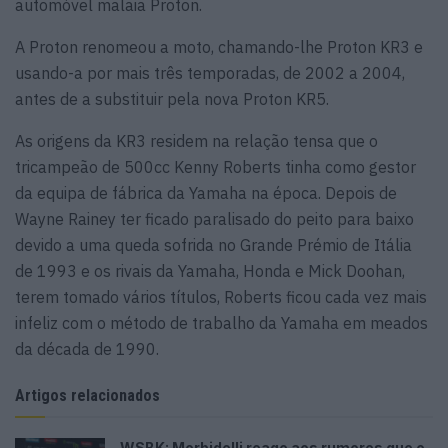
automóvel malaia Proton.
A Proton renomeou a moto, chamando-lhe Proton KR3 e
usando-a por mais três temporadas, de 2002 a 2004,
antes de a substituir pela nova Proton KR5.
As origens da KR3 residem na relação tensa que o
tricampeão de 500cc Kenny Roberts tinha como gestor
da equipa de fábrica da Yamaha na época. Depois de
Wayne Rainey ter ficado paralisado do peito para baixo
devido a uma queda sofrida no Grande Prémio de Itália
de 1993 e os rivais da Yamaha, Honda e Mick Doohan,
terem tomado vários títulos, Roberts ficou cada vez mais
infeliz com o método de trabalho da Yamaha em meados
da década de 1990.
Artigos relacionados
WSBK: Morbidelli reage aos rumores que o