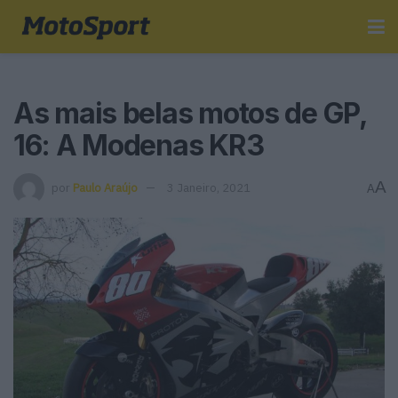
As mais belas motos de GP,
16: A Modenas KR3
A
por
Paulo Araújo
3 Janeiro, 2021
A