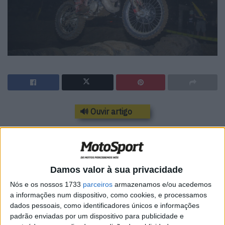
🔊 Ouvir artigo
A quarta e última ronda do Campeonato
Nacional de Super Enduro tem lugar este
próximo sábado, 24 de agosto, na mesma
Damos valor à sua privacidade
cidade onde se disputou a jornada inaugural,
Nós e os nossos 1733
parceiros
armazenamos e/ou acedemos
Penafiel, embora em moldes bem diversos,
a informações num dispositivo, como cookies, e processamos
dados pessoais, como identificadores únicos e informações
numa outra pista e com outra organização.
padrão enviadas por um dispositivo para publicidade e