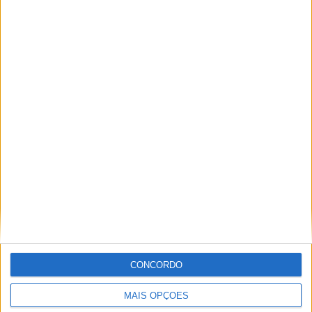
Nacional Super Enduro 2024
Penafiel
Ricardo Ferreira
Apaixonado por motos desde muito cedo, está desde há
muito ligado à Comunicação Social, tendo trabalhado em
diversos meios como AutoHoje, revista Motociclismo,
jornal Volante, revista MotoMagazine e Autosport, entre
outros.
CONCORDO
Artigos relacionados
MAIS OPÇÕES