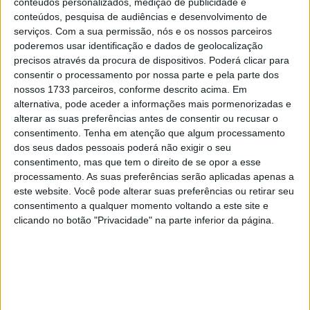
Depois da abertura do campeonato em junho, integrada
conteúdos personalizados, medição de publicidade e
conteúdos, pesquisa de audiências e desenvolvimento de
no Penafiel Racing Fest, o Nacional de Super Enduro
serviços.
Com a sua permissão, nós e os nossos parceiros
rumou a Aveiras de Baixo e a Castanheira de Pera
poderemos usar identificação e dados de geolocalização
durante o mês de julho, regressando agora a Penafiel
precisos através da procura de dispositivos. Poderá clicar para
para o fecho da temporada. Mas, ao contrário da jornada
consentir o processamento por nossa parte e pela parte dos
nossos 1733 parceiros, conforme descrito acima. Em
inaugural, que se tratou de um ‘Super Enduro urbano’, a
alternativa, pode aceder a informações mais pormenorizadas e
prova do próximo sábado terá lugar num traçado mais
alterar as suas preferências antes de consentir ou recusar o
convencional, uma pista permanente junto à sede do
consentimento.
Tenha em atenção que algum processamento
clube organizador, que se estreia na realização de uma
dos seus dados pessoais poderá não exigir o seu
consentimento, mas que tem o direito de se opor a esse
prova do ‘Nacional’, o Clube Amigos dos Maus Caminhos.
processamento. As suas preferências serão aplicadas apenas a
este website. Você pode alterar suas preferências ou retirar seu
A ação começa com os treinos livres a partir das 17h00,
consentimento a qualquer momento voltando a este site e
seguindo-se as qualificações às 18h30 e, após a pausa
clicando no botão "Privacidade" na parte inferior da página.
para o jantar, a Super Pole às 20h45, antecedendo as
finais (três por classe, para as categorias Hobby, Open e
Elite).
Em termos desportivos, com 63 pontos ainda por