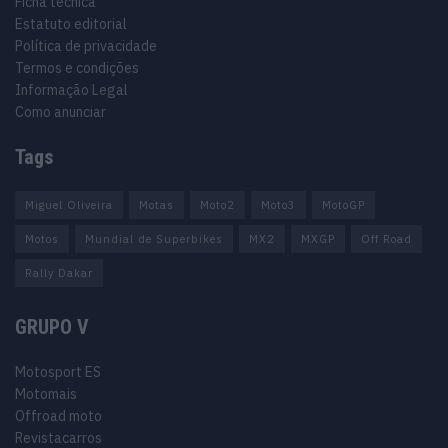
Ficha técnica
Estatuto editorial
Política de privacidade
Termos e condições
Informação Legal
Como anunciar
Tags
Miguel Oliveira
Motas
Moto2
Moto3
MotoGP
Motos
Mundial de Superbikes
MX2
MXGP
Off Road
Rally Dakar
GRUPO V
Motosport ES
Motomais
Offroad moto
Revistacarros