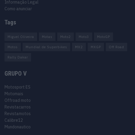
Informação Legal
Como anunciar
Tags
Miguel Oliveira
Motas
Moto2
Moto3
MotoGP
Motos
Mundial de Superbikes
MX2
MXGP
Off Road
Rally Dakar
GRUPO V
Motosport ES
Motomais
Offroad moto
Revistacarros
Revistamotos
Calibre12
Mundonautico