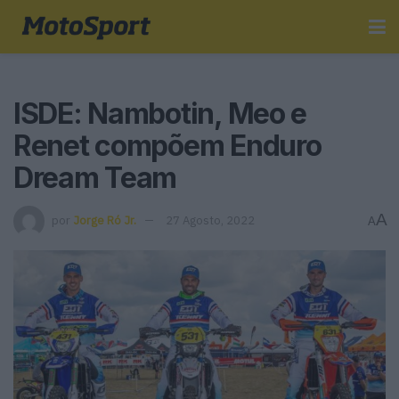
ISDE: Nambotin, Meo e
Renet compõem Enduro
Dream Team
A
por
Jorge Ró Jr.
27 Agosto, 2022
A