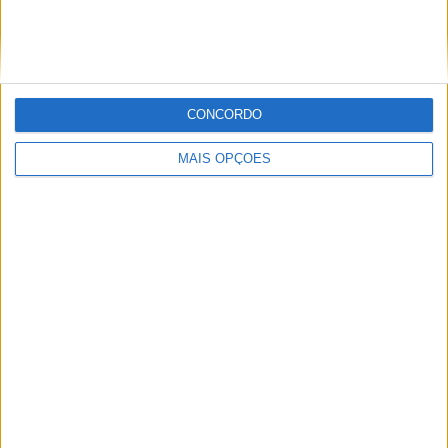
vence Sprint marcada pelo domínio da
Aprilia
POR
MIGUEL FRAGOSO
8 AGOSTO, 2026
CONCORDO
MAIS OPÇÕES
MotoGP: Jack Miller prepara adeus após 16
temporadas nos Grandes Prémios
POR
MIGUEL FRAGOSO
8 AGOSTO, 2026