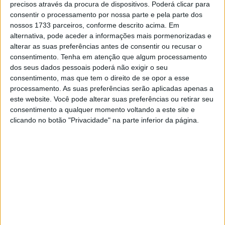
mundo
de Enduro mas Nambotin também deixou a sua
precisos através da procura de dispositivos. Poderá clicar para
consentir o processamento por nossa parte e pela parte dos
marca com
3 conquistas do ceptro mundial
. Quanto a
nossos 1733 parceiros, conforme descrito acima. Em
Renet, o francês foi campeão do mundo de MX3 em
alternativa, pode aceder a informações mais pormenorizadas e
2009.
alterar as suas preferências antes de consentir ou recusar o
consentimento.
Tenha em atenção que algum processamento
Artigos relacionados
dos seus dados pessoais poderá não exigir o seu
consentimento, mas que tem o direito de se opor a esse
processamento. As suas preferências serão aplicadas apenas a
MotoGP: Jorge Martín não dá hipóteses e
este website. Você pode alterar suas preferências ou retirar seu
vence Sprint marcada pelo domínio da
consentimento a qualquer momento voltando a este site e
Aprilia
clicando no botão "Privacidade" na parte inferior da página.
8 AGOSTO, 2026
MotoGP: Jack Miller prepara adeus após 16
temporadas nos Grandes Prémios
8 AGOSTO, 2026