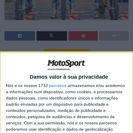
🔊 Ouvir artigo
Entre as 153 equipas de “Clubes” que vão competir nos
International Six Days Enduro
, uma está repleta de
Damos valor à sua privacidade
títulos mundiais!
Nós e os nossos 1733
parceiros
armazenamos e/ou acedemos
Antoine Meo
,
Christophe Nambotin
e
Pierre Alexandre
a informações num dispositivo, como cookies, e processamos
dados pessoais, como identificadores únicos e informações
Renet
juntaram-se para formar o “
Enduro Dream Team
”,
padrão enviadas por um dispositivo para publicidade e
uma equipa que promete dar que falar em
Le Puy en
conteúdos personalizados, medição de publicidade e
Velay
, localidade francesa que este ano recebe os ISDE.
conteúdos, pesquisa de audiências e desenvolvimento de
serviços.
Com a sua permissão, nós e os nossos parceiros
Meo é o mais “titulado” do trio com
5 coroas campeão do
poderemos usar identificação e dados de geolocalização