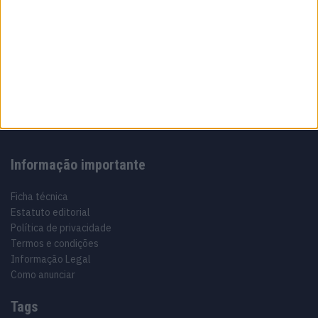
Sobre
Especialistas em Motos, MotoGP, MXGP, Enduro, SuperBikes,
Motocross, Trial
Informação importante
Ficha técnica
Estatuto editorial
Política de privacidade
Termos e condições
Informação Legal
Como anunciar
Tags