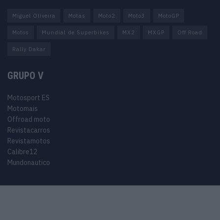
Miguel Oliveira
Motas
Moto2
Moto3
MotoGP
Motos
Mundial de Superbikes
MX2
MXGP
Off Road
Rally Dakar
GRUPO V
Motosport ES
Motomais
Offroad moto
Revistacarros
Revistamotos
Calibre12
Mundonautico
© 2024 Motosport copyright