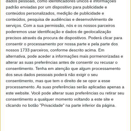
dados pessoais, como identificadores únicos e informações
lesão no joelho durante os treinos, o que o obrigou a ficar
padrão enviadas por um dispositivo para publicidade e
de fora.
conteúdos personalizados, medição de publicidade e
conteúdos, pesquisa de audiências e desenvolvimento de
Lettenbichler venceu as últimas 10 corridas consecutivas
serviços.
Com a sua permissão, nós e os nossos parceiros
do FIM HEWC desde 2022, mas a Sérvia vai finalmente
poderemos usar identificação e dados de geolocalização
ver um novo vencedor entre os 60 pilotos inscritos na
precisos através da procura de dispositivos. Poderá clicar para
consentir o processamento por nossa parte e pela parte dos
classe Pro.
nossos 1733 parceiros, conforme descrito acima. Em
alternativa, pode aceder a informações mais pormenorizadas e
Uma lista saudável de candidatos ao triunfo inclui alguns
alterar as suas preferências antes de consentir ou recusar o
especialistas nas corridas de vários dias, ao estilo GPS,
consentimento.
Tenha em atenção que algum processamento
como Wade Young, Mario Roman, Teo Kabakchiev, Alfredo
dos seus dados pessoais poderá não exigir o seu
Gomez e o veterano Graham Jarvis.
consentimento, mas que tem o direito de se opor a esse
processamento. As suas preferências serão aplicadas apenas a
este website. Você pode alterar suas preferências ou retirar seu
Artigos relacionados
consentimento a qualquer momento voltando a este site e
clicando no botão "Privacidade" na parte inferior da página.
MotoGP: Jorge Martín não dá hipóteses e
vence Sprint marcada pelo domínio da
Aprilia
8 AGOSTO, 2026