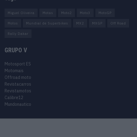
Miguel Oliveira
Motas
Moto2
Moto3
MotoGP
Motos
Mundial de Superbikes
MX2
MXGP
Off Road
Rally Dakar
GRUPO V
Motosport ES
Motomais
Offroad moto
Revistacarros
Revistamotos
Calibre12
Mundonautico