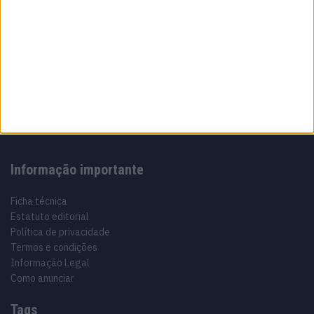
Sobre
Especialistas em Motos, MotoGP, MXGP, Enduro, SuperBikes,
Motocross, Trial
Informação importante
Ficha técnica
Estatuto editorial
Política de privacidade
Termos e condições
Informação Legal
Como anunciar
Tags