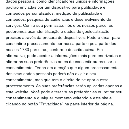
dados pessoais, como identificadores únicos e informações
campeão de SuperEnduro Jonny Walker e o
padrão enviadas por um dispositivo para publicidade e
pentacampeão mundial Ivan Cervantes estarão aos
conteúdos personalizados, medição de publicidade e
conteúdos, pesquisa de audiências e desenvolvimento de
comandos dos novos modelos antes do Super Test na
serviços.
Com a sua permissão, nós e os nossos parceiros
noite de abertura.
poderemos usar identificação e dados de geolocalização
precisos através da procura de dispositivos. Poderá clicar para
A nova gama de Enduro poderá ainda ser vista em
consentir o processamento por nossa parte e pela parte dos
exposição na Área Comercial e, pela primeira vez, o novo
nossos 1733 parceiros, conforme descrito acima. Em
Triumph Racing Factory Team irá competir no
alternativa, pode aceder a informações mais pormenorizadas e
alterar as suas preferências antes de consentir ou recusar o
Campeonato do Mundo de EnduroGP com uma dupla de
consentimento.
Tenha em atenção que algum processamento
pilotos liderada pelo Team Manager e tetracampeão
dos seus dados pessoais poderá não exigir o seu
mundial de Enduro Paul Edmondson.
consentimento, mas que tem o direito de se opor a esse
processamento. As suas preferências serão aplicadas apenas a
Greg Willis, Diretor de Marketing Global da Triumph
este website. Você pode alterar suas preferências ou retirar seu
Motorcycles, afirmou:
“Este é um ano emocionante para
consentimento a qualquer momento voltando a este site e
clicando no botão "Privacidade" na parte inferior da página.
a Triumph, uma vez que introduzimos a nossa nova gama
de Enduro no mercado pela primeira vez, e os fãs têm a
oportunidade de ver o nosso Triumph Racing Factory
Team competir no palco internacional do Enduro.