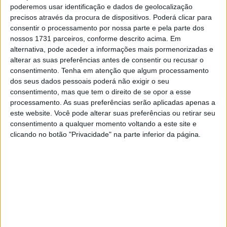
poderemos usar identificação e dados de geolocalização
Diogo Vieira
realizou a sua sexta participação no
precisos através da procura de dispositivos. Poderá clicar para
Erzbergrodeo.
31.º era até hoje o seu melhor resultado
consentir o processamento por nossa parte e pela parte dos
(alcançado em 2019) mas o piloto do Raposeira Bubbles
nossos 1731 parceiros, conforme descrito acima. Em
Team deu o seu máximo e
registou um excelente
21.º
alternativa, pode aceder a informações mais pormenorizadas e
alterar as suas preferências antes de consentir ou recusar o
lugar
.
consentimento.
Tenha em atenção que algum processamento
dos seus dados pessoais poderá não exigir o seu
Artigos relacionados
consentimento, mas que tem o direito de se opor a esse
processamento. As suas preferências serão aplicadas apenas a
CN Supercross: Cédric Soubeyras foi o
este website. Você pode alterar suas preferências ou retirar seu
grande destaque da classe Elite em
consentimento a qualquer momento voltando a este site e
Poutena
clicando no botão "Privacidade" na parte inferior da página.
6 AGOSTO, 2026
WSBK: Campeonato pode regressar à
China em 2027 com Ningbo na mira da
Dorna
6 AGOSTO, 2026