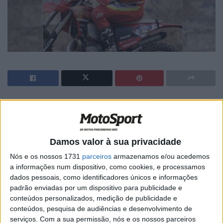
🔊 Ouvir artigo
Resultado histórico para
Diogo Vieira
e para Portugal na
edição deste ano do
Erzbergrodeo
, segunda ronda do
Damos valor à sua privacidade
campeonato do mundo de Hard Enduro
!
Nós e os nossos 1731
parceiros
armazenamos e/ou acedemos
a informações num dispositivo, como cookies, e processamos
Apresentaram-se em Eisenerz, na Áustria, um total
dados pessoais, como identificadores únicos e informações
de
1.500 pilotos
mas “só”
500 tiveram lugar na prova
padrão enviadas por um dispositivo para publicidade e
principal
de domingo… e só
17 chegaram à meta
dentro
conteúdos personalizados, medição de publicidade e
conteúdos, pesquisa de audiências e desenvolvimento de
das 4 horas previstas pelo regulamento!
serviços.
Com a sua permissão, nós e os nossos parceiros