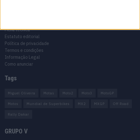
Informação importante
Ficha técnica
Estatuto editorial
Política de privacidade
Termos e condições
Informação Legal
Como anunciar
Tags
Miguel Oliveira
Motas
Moto2
Moto3
MotoGP
Motos
Mundial de Superbikes
MX2
MXGP
Off Road
Rally Dakar
GRUPO V