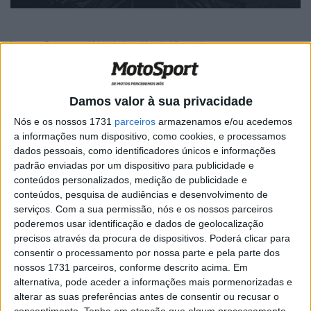
Home
Category
Velocidade
Mundial Superbikes
Mundial Superbikes
Damos valor à sua privacidade
Pol Espargaró: “Fiquei apaixonado pela
Yamaha YZF-R1”
Nós e os nossos 1731
parceiros
armazenamos e/ou acedemos
a informações num dispositivo, como cookies, e processamos
POR
ALEXANDRE MELO
22 JANEIRO, 2016
0
dados pessoais, como identificadores únicos e informações
padrão enviadas por um dispositivo para publicidade e
Leon Camier: “É negativo trazer um
conteúdos personalizados, medição de publicidade e
segundo piloto para a equipa”
conteúdos, pesquisa de audiências e desenvolvimento de
POR
ALEXANDRE MELO
22 JANEIRO, 2016
0
serviços.
Com a sua permissão, nós e os nossos parceiros
poderemos usar identificação e dados de geolocalização
Jordi Torres: “A BMW tem um enorme
precisos através da procura de dispositivos. Poderá clicar para
potencial”
consentir o processamento por nossa parte e pela parte dos
POR
VIRGÍLIO MACHADO
21 JANEIRO, 2016
0
nossos 1731 parceiros, conforme descrito acima. Em
alternativa, pode aceder a informações mais pormenorizadas e
Markus Reiterberger: “Estou faminto por
alterar as suas preferências antes de consentir ou recusar o
vitórias”
consentimento.
Tenha em atenção que algum processamento