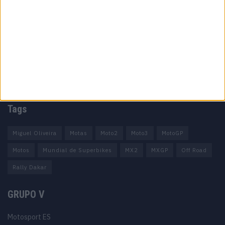
Informação importante
Ficha técnica
Estatuto editorial
Política de privacidade
Termos e condições
Informação Legal
Como anunciar
Tags
Miguel Oliveira
Motas
Moto2
Moto3
MotoGP
Motos
Mundial de Superbikes
MX2
MXGP
Off Road
Rally Dakar
GRUPO V
Motosport ES