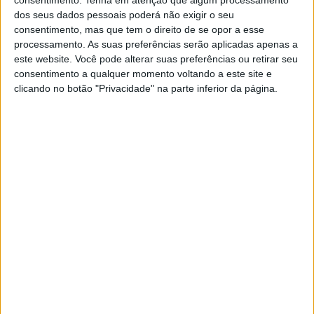
POR
VIRGÍLIO MACHADO
21 JANEIRO, 2016
0
dos seus dados pessoais poderá não exigir o seu
consentimento, mas que tem o direito de se opor a esse
Fotogaleria: A apresentação da Althea
processamento. As suas preferências serão aplicadas apenas a
BMW Racing Team
este website. Você pode alterar suas preferências ou retirar seu
POR
VIRGÍLIO MACHADO
21 JANEIRO, 2016
0
consentimento a qualquer momento voltando a este site e
clicando no botão "Privacidade" na parte inferior da página.
Althea BMW Racing apresenta equipa e
moto para 2016
POR
VIRGÍLIO MACHADO
21 JANEIRO, 2016
1
Saeed Al Sulaiti assina pela Pedercini
Racing
POR
ALEXANDRE MELO
20 JANEIRO, 2016
0
Alex Lowes: “Temos um grande trabalho
pela frente”
POR
ALEXANDRE MELO
19 JANEIRO, 2016
0
Fotogaleria: O regresso da Yamaha às
Superbikes
POR
ALEXANDRE MELO
19 JANEIRO, 2016
0