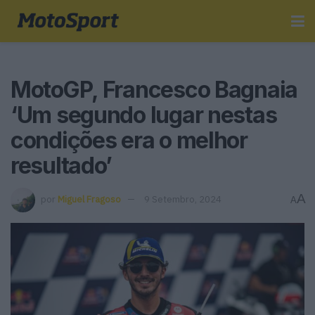
MotoGP, Francesco Bagnaia
‘Um segundo lugar nestas
condições era o melhor
resultado’
A
por
Miguel Fragoso
9 Setembro, 2024
A