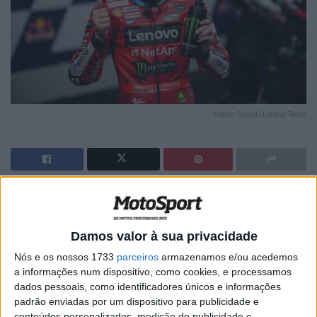
Fonte: Ducati Lenovo Team
🔊 Ouvir artigo
Bagnaia teve um bom arranque da pole position,
Damos valor à sua privacidade
mantendo-se na liderança à entrada da curva um. O atual
Nós e os nossos 1733
parceiros
armazenamos e/ou acedemos
campeão do mundo geriu bem a pequena margem sobre
a informações num dispositivo, como cookies, e processamos
Martín e decidiu ficar fora de pista a vinte voltas do fim,
dados pessoais, como identificadores únicos e informações
apesar de uma súbita mas curta chuva. Com condições
padrão enviadas por um dispositivo para publicidade e
conteúdos personalizados, medição de publicidade e