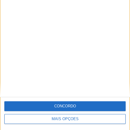
Miguel Fragoso
Jornalista para o site motosport que estuda e escreve
sobre todas as novidades do mundo motorizado. Nasci
no mundo das “duas rodas” por culpa da família que
sempre esteve associada a este meio. Conseguir
trabalhar nesta área e falar sobre o mundo das motos é
um privilégio enorme.
CONCORDO
Artigos relacionados
MAIS OPÇÕES