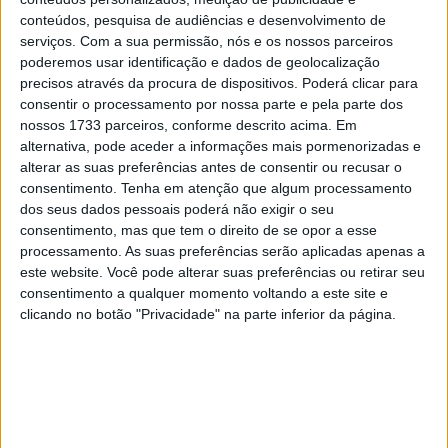
mistas, Bagnaia foi ultrapassado por Marc Márquez, mas
conteúdos, pesquisa de audiências e desenvolvimento de
conseguiu manter-se na perseguição do rival na fase
serviços.
Com a sua permissão, nós e os nossos parceiros
intermédia da corrida. Durante as últimas voltas, Pecco
poderemos usar identificação e dados de geolocalização
perdeu gradualmente terreno da liderança, mas ainda
precisos através da procura de dispositivos. Poderá clicar para
consentir o processamento por nossa parte e pela parte dos
assim garantiu um segundo lugar muito importante para
nossos 1733 parceiros, conforme descrito acima. Em
a corrida pelo título.
alternativa, pode aceder a informações mais pormenorizadas e
alterar as suas preferências antes de consentir ou recusar o
Em declarações para a imprensa da Ducati Lenovo Team,
consentimento.
Tenha em atenção que algum processamento
Francesco Bagnaia falou sobre a sua corrida de domingo
dos seus dados pessoais poderá não exigir o seu
no
GP de Misano
.
consentimento, mas que tem o direito de se opor a esse
processamento. As suas preferências serão aplicadas apenas a
– Em retrospetiva, um segundo lugar nestas condições
este website. Você pode alterar suas preferências ou retirar seu
era o melhor resultado que podíamos ter ambicionado.
consentimento a qualquer momento voltando a este site e
clicando no botão "Privacidade" na parte inferior da página.
Assim que a chuva começou a cair, vi o Franco
(Morbidelli) a despistar-se e optei por rodar de forma
mais segura, enquanto o Marc (Márquez) acabou por ser
o mais forte e corajoso de todos nós. Fiz tudo o que podia
para ficar com ele e tive uma oportunidade de chegar à