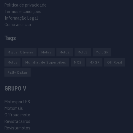
Política de privacidade
Termos e condições
Informação Legal
Como anunciar
Tags
Miguel Oliveira
Motas
Moto2
Moto3
MotoGP
Motos
Mundial de Superbikes
MX2
MXGP
Off Road
Rally Dakar
GRUPO V
Motosport ES
Motomais
Offroad moto
Revistacarros
Revistamotos