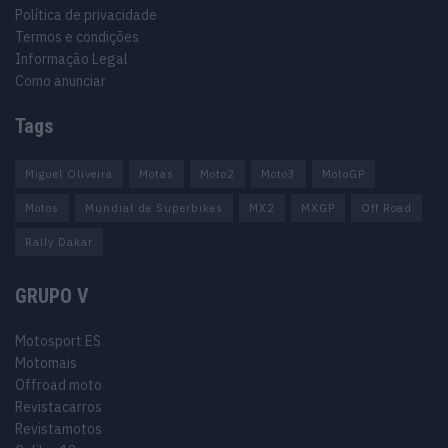
Política de privacidade
Termos e condições
Informação Legal
Como anunciar
Tags
Miguel Oliveira
Motas
Moto2
Moto3
MotoGP
Motos
Mundial de Superbikes
MX2
MXGP
Off Road
Rally Dakar
GRUPO V
Motosport ES
Motomais
Offroad moto
Revistacarros
Revistamotos