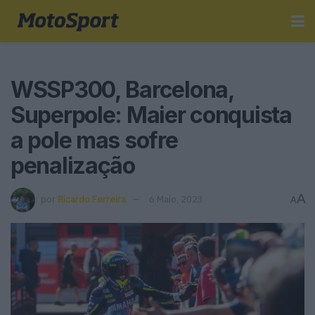
WSSP300, Barcelona,
Superpole: Maier conquista
a pole mas sofre
penalização
A
por
Ricardo Ferreira
6 Maio, 2023
A