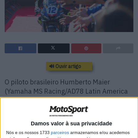
🔊 Ouvir artigo
O piloto brasileiro Humberto Maier
(Yamaha MS Racing/AD78 Latin America
Team) conseguiu a pole position com um
novo recorde de volta na Superpole em
Barcelona. Foi a sua primeira pole
Damos valor à sua privacidade
position no WorldSSP300, embora uma
Nós e os nossos 1733
parceiros
armazenamos e/ou acedemos
sanção faça com que parta do final da