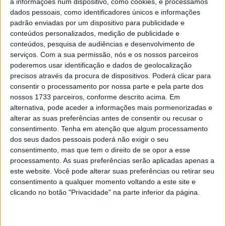
a informações num dispositivo, como cookies, e processamos
grelha de partida na Corrida 1.
dados pessoais, como identificadores únicos e informações
padrão enviadas por um dispositivo para publicidade e
A sessão foi marcada com bandeira vermelha devido a
conteúdos personalizados, medição de publicidade e
conteúdos, pesquisa de audiências e desenvolvimento de
uma pilotagem irresponsável alguns minutos após o
serviços.
Com a sua permissão, nós e os nossos parceiros
início da sessão com os pilotos convocados para uma
poderemos usar identificação e dados de geolocalização
reunião no pitlane e o relógio continuou durante este
precisos através da procura de dispositivos. Poderá clicar para
tempo, com a sessão ficando verde novamente a sete
consentir o processamento por nossa parte e pela parte dos
nossos 1733 parceiros, conforme descrito acima. Em
minutos do final.
alternativa, pode aceder a informações mais pormenorizadas e
alterar as suas preferências antes de consentir ou recusar o
Maier estabeleceu um tempo de 1m55,169s quando a
consentimento.
Tenha em atenção que algum processamento
sessão recomeçou para quebrar o recorde da Superpole
dos seus dados pessoais poderá não exigir o seu
que foi estabelecido por Álvaro Diaz no ano passado ao
consentimento, mas que tem o direito de se opor a esse
conquistar a pole position. No entanto, Maier vai começar
processamento. As suas preferências serão aplicadas apenas a
este website. Você pode alterar suas preferências ou retirar seu
a Corrida 1 do final da grelha devido à lentidão na linha
consentimento a qualquer momento voltando a este site e
de corrida no Treino Livre 1, o que significa que Fenton
clicando no botão "Privacidade" na parte inferior da página.
Seabright (Kawasaki GP Project), que foi o segundo mais
rápido e meio segundo atrás de Maier, conquistou sua
primeira largada na primeira linha. Jose Luis Perez