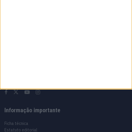
MotoGP: Jack Miller compara Yamaha R1 a
uma Moto3 e aproxima-se do WorldSBK
7 AGOSTO, 2026
Sobre
Especialistas em Motos, MotoGP, MXGP, Enduro, SuperBikes,
Motocross, Trial
Informação importante
Ficha técnica
Estatuto editorial