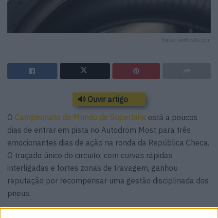
Fonte: worldsbk.com
🔊 Ouvir artigo
O
Campeonato do Mundo de Superbike
está a poucos
dias de entrar em pista no Autodrom Most para três
emocionantes dias de ação na ronda da República Checa.
O traçado único do circuito, com curvas rápidas
interligadas e fortes zonas de travagem, ganhou
reputação por recompensar uma gestão disciplinada dos
pneus.
Em Most, a aderência traseira é fundamental e, além do