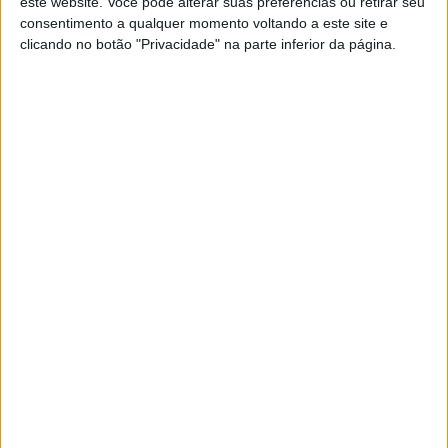
este website. Você pode alterar suas preferências ou retirar seu
consentimento a qualquer momento voltando a este site e
MotoGP: Marco Bezzecchi recebe luz verde
clicando no botão "Privacidade" na parte inferior da página.
para correr em Silverstone
6 AGOSTO, 2026
Ambos os pneus são SC1 médios, mas representam mais
um passo na evolução tecnológica dos pneus. O F0468 é
uma evolução do E0829, que já tinha sido introduzido
este ano em Phillip Island. O D0922 surge como
alternativa ao novo pneu, apresentando características já
comprovadas para um circuito tão exigente.
Além disso, as equipas terão à disposição pneus
intermédios e de chuva caso as condições
meteorológicas assim o exijam.