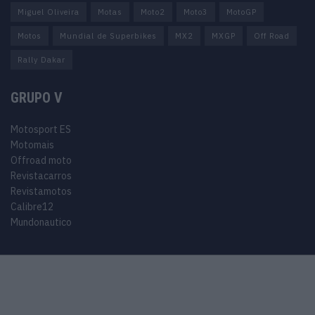
Miguel Oliveira
Motas
Moto2
Moto3
MotoGP
Motos
Mundial de Superbikes
MX2
MXGP
Off Road
Rally Dakar
GRUPO V
Motosport ES
Motomais
Offroad moto
Revistacarros
Revistamotos
Calibre12
Mundonautico
© 2024 Motosport copyright