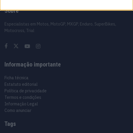
Sobre
Especialistas em Motos, MotoGP, MXGP, Enduro, SuperBikes,
Motocross, Trial
Informação importante
Ficha técnica
Estatuto editorial
Política de privacidade
Termos e condições
Informação Legal
Como anunciar
Tags