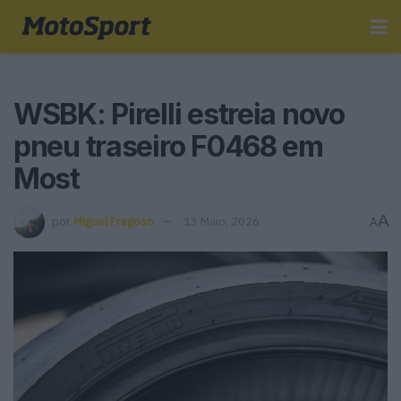
WSBK: Pirelli estreia novo
pneu traseiro F0468 em
Most
A
por
Miguel Fragoso
13 Maio, 2026
A