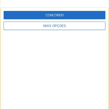
Para completar a seleção, os pilotos terão
também a opção D0922, já amplamente
CONCORDO
testada e que demonstrou ser eficaz
perante as exigências específicas desta
MAIS OPÇÕES
pista.
Será interessante ver se o novo médio
F0468 conseguirá elevar ainda mais o nível
de desempenho do D0922.”
Tags:
Most - República Checa
Pirelli
WSBK
Miguel Fragoso