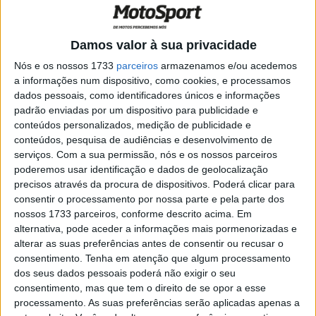
composto traseiro macio SC0 — disponível para as
sessões de Superpole, corridas e Treinos Livres —
Damos valor à sua privacidade
estarão também disponíveis dois pneus médios.
Nós e os nossos 1733
parceiros
armazenamos e/ou acedemos
O novo F0468 é uma opção traseira média
a informações num dispositivo, como cookies, e processamos
dados pessoais, como identificadores únicos e informações
completamente nova e fará a sua estreia em Most. A
padrão enviadas por um dispositivo para publicidade e
nova especificação utiliza o mesmo composto do pneu de
conteúdos personalizados, medição de publicidade e
desenvolvimento D0922, já usado em Most e Phillip
conteúdos, pesquisa de audiências e desenvolvimento de
Island nas últimas duas temporadas, mas o F0468 conta
serviços.
Com a sua permissão, nós e os nossos parceiros
com uma nova estrutura concebida para melhorar a
poderemos usar identificação e dados de geolocalização
precisos através da procura de dispositivos. Poderá clicar para
consistência ao longo da corrida e aumentar a
consentir o processamento por nossa parte e pela parte dos
estabilidade.
nossos 1733 parceiros, conforme descrito acima. Em
alternativa, pode aceder a informações mais pormenorizadas e
Artigos relacionados
alterar as suas preferências antes de consentir ou recusar o
consentimento.
Tenha em atenção que algum processamento
dos seus dados pessoais poderá não exigir o seu
MotoGP: Iker Lecuona ambiciona Top 10 em
consentimento, mas que tem o direito de se opor a esse
Silverstone
processamento. As suas preferências serão aplicadas apenas a
6 AGOSTO, 2026