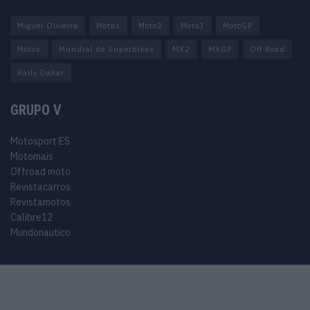
Miguel Oliveira
Motas
Moto2
Moto3
MotoGP
Motos
Mundial de Superbikes
MX2
MXGP
Off Road
Rally Dakar
GRUPO V
Motosport ES
Motomais
Offroad moto
Revistacarros
Revistamotos
Calibre12
Mundonautico
© 2024 Motosport copyright