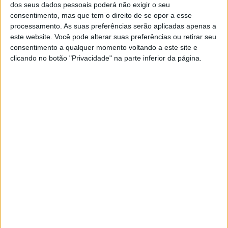
um valioso apoio à equipa a partir das boxes durante a
dos seus dados pessoais poderá não exigir o seu
sua corrida de casa.
consentimento, mas que tem o direito de se opor a esse
processamento. As suas preferências serão aplicadas apenas a
este website. Você pode alterar suas preferências ou retirar seu
Artigos relacionados
consentimento a qualquer momento voltando a este site e
clicando no botão "Privacidade" na parte inferior da página.
MotoGP: Jorge Martín não dá hipóteses e
vence Sprint marcada pelo domínio da
Aprilia
8 AGOSTO, 2026
MotoGP: Jack Miller prepara adeus após 16
temporadas nos Grandes Prémios
8 AGOSTO, 2026