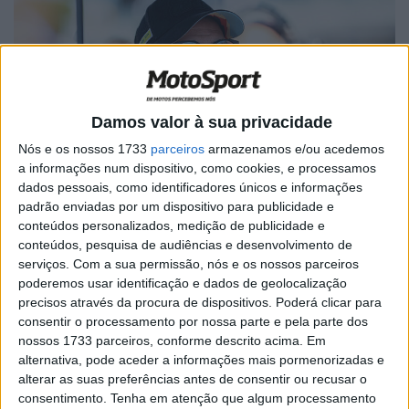
Damos valor à sua privacidade
Nós e os nossos 1733
parceiros
armazenamos e/ou acedemos
a informações num dispositivo, como cookies, e processamos
dados pessoais, como identificadores únicos e informações
padrão enviadas por um dispositivo para publicidade e
conteúdos personalizados, medição de publicidade e
conteúdos, pesquisa de audiências e desenvolvimento de
A liderar o grupo esteve Miguel Oliveira, que regressou ao
serviços.
Com a sua permissão, nós e os nossos parceiros
comando da sua BMW M 1000 RR após uma grave lesão
poderemos usar identificação e dados de geolocalização
no ombro, demonstrando um notável espírito de luta e
precisos através da procura de dispositivos. Poderá clicar para
uma determinação inabalável.
consentir o processamento por nossa parte e pela parte dos
nossos 1733 parceiros, conforme descrito acima. Em
O versátil Michael van der Mark (NED) voltou a
alternativa, pode aceder a informações mais pormenorizadas e
impressionar no seu papel de piloto substituto, enquanto
alterar as suas preferências antes de consentir ou recusar o
o lesionado Danilo Petrucci esteve presente e ofereceu
consentimento.
Tenha em atenção que algum processamento