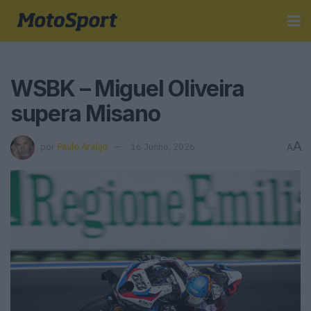
WSBK – Miguel Oliveira
supera Misano
A
por
Paulo Araújo
16 Junho, 2026
A