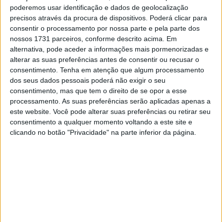
poderemos usar identificação e dados de geolocalização
já quatro presenças no pódio, mais do que qualquer outro
precisos através da procura de dispositivos. Poderá clicar para
rookie em 2026. No entanto, algumas ausências
consentir o processamento por nossa parte e pela parte dos
provocadas por lesão impediram-no de acumular ainda
nossos 1731 parceiros, conforme descrito acima. Em
mais pontos ao longo da temporada.
alternativa, pode aceder a informações mais pormenorizadas e
alterar as suas preferências antes de consentir ou recusar o
Apesar disso, Oliveira já contabiliza 97 pontos no
consentimento.
Tenha em atenção que algum processamento
campeonato, ocupando o topo da classificação entre os
dos seus dados pessoais poderá não exigir o seu
consentimento, mas que tem o direito de se opor a esse
estreantes. A vantagem é curta, já que o italiano Alberto
processamento. As suas preferências serão aplicadas apenas a
Surra, da Motocorsa Racing, segue logo atrás com 95
este website. Você pode alterar suas preferências ou retirar seu
pontos.
consentimento a qualquer momento voltando a este site e
clicando no botão "Privacidade" na parte inferior da página.
Artigos relacionados
MotoGP: Iker Lecuona ambiciona Top 10 em
Silverstone
6 AGOSTO, 2026
MotoGP: Marco Bezzecchi recebe luz verde
para correr em Silverstone