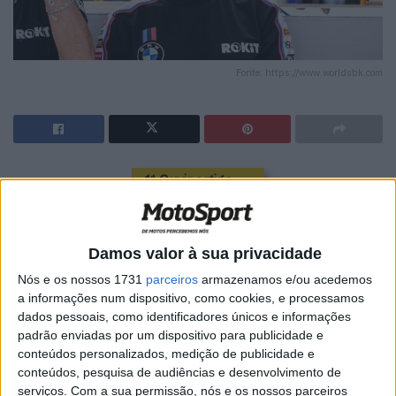
Fonte: https://www.worldsbk.com
🔊 Ouvir artigo
Miguel Oliveira continua a destacar-se entre os
estreantes da temporada de 2026 do Mundial de
Damos valor à sua privacidade
Superbike, confirmando o seu estatuto como um dos
Nós e os nossos 1731
parceiros
armazenamos e/ou acedemos
rookies mais competitivos do campeonato. Embora não
a informações num dispositivo, como cookies, e processamos
exista um prémio oficial para o melhor estreante do ano,
dados pessoais, como identificadores únicos e informações
a comparação entre os pilotos que se estrearam esta
padrão enviadas por um dispositivo para publicidade e
época coloca o português numa posição de destaque.
conteúdos personalizados, medição de publicidade e
conteúdos, pesquisa de audiências e desenvolvimento de
O piloto da ROKiT BMW Motorrad WorldSBK Team soma
serviços.
Com a sua permissão, nós e os nossos parceiros