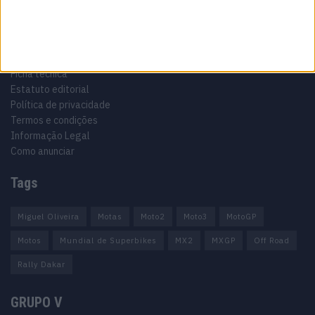
Informação importante
Ficha técnica
Estatuto editorial
Política de privacidade
Termos e condições
Informação Legal
Como anunciar
Tags
Miguel Oliveira
Motas
Moto2
Moto3
MotoGP
Motos
Mundial de Superbikes
MX2
MXGP
Off Road
Rally Dakar
GRUPO V