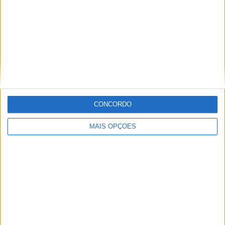
Artigos relacionados
CONCORDO
MotoGP: Iker Lecuona ambiciona Top 10 em
Silverstone
MAIS OPÇÕES
POR
MIGUEL FRAGOSO
6 AGOSTO, 2026