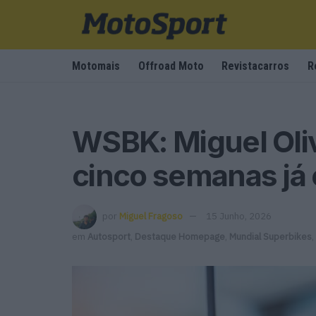
Motomais
Offroad Moto
Revistacarros
R
WSBK: Miguel Oliv
cinco semanas já 
por
Miguel Fragoso
15 Junho, 2026
em
Autosport
,
Destaque Homepage
,
Mundial Superbikes
,