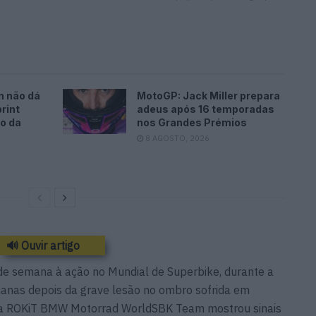
n não dá
MotoGP: Jack Miller prepara
rint
adeus após 16 temporadas
o da
nos Grandes Prémios
8 AGOSTO, 2026
🔊 Ouvir artigo
 de semana à ação no Mundial de Superbike, durante a
anas depois da grave lesão no ombro sofrida em
 da ROKiT BMW Motorrad WorldSBK Team mostrou sinais