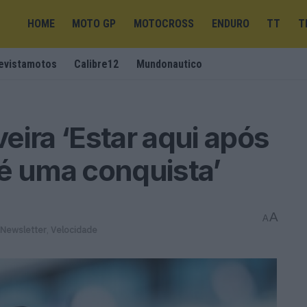
HOME
MOTO GP
MOTOCROSS
ENDURO
TT
T
evistamotos
Calibre12
Mundonautico
eira ‘Estar aqui após
é uma conquista’
A
A
Newsletter
,
Velocidade