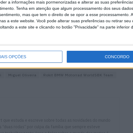
eder a informações mais pormenorizadas e alterar as suas preferência
rocesso de recuperação. Estar aqui após
timento.
Tenha em atenção que algum processamento dos seus dados
 já é uma grande conquista e fazê-lo de
nsentimento, mas que tem o direito de se opor a esse processamento. A
as a este website. Você pode alterar suas preferências ou retirar seu
 desempenho que conseguimos mostrar, é
tando a este site e clicando no botão "Privacidade" na parte inferior 
s devemos orgulhar. Mesmo sem estar a
do aqui como os outros pilotos,
eitos com o que alcançámos e continuar
AIS OPÇÕES
CONCORDO
i
Miguel Oliveira
Rokit BMW Motorrad WorldSBK Team
ort que estuda e escreve sobre todas as novidades do mundo
 “duas rodas” por culpa da família que sempre esteve