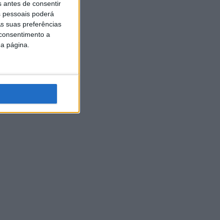
s antes de consentir
 pessoais poderá
s suas preferências
 consentimento a
da página.