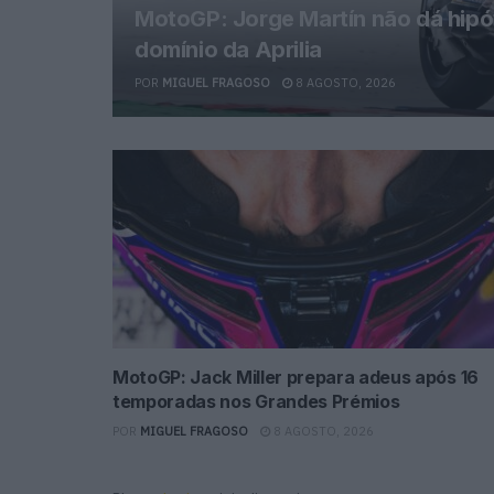
MotoGP: Jorge Martín não dá hipó
domínio da Aprilia
POR
MIGUEL FRAGOSO
8 AGOSTO, 2026
MotoGP: Jack Miller prepara adeus após 16
temporadas nos Grandes Prémios
POR
MIGUEL FRAGOSO
8 AGOSTO, 2026