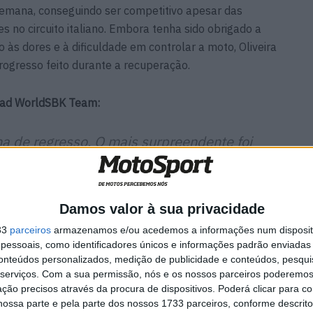
semana, conseguindo ser competitivo apesar das
tes no circuito italiano. Embora tenha sido obrigado a
 às dores e à dificuldade em controlar a moto, Oliveira
rogresso feito durante a recuperação.
rad WorldSBK Team:
a de regresso. O mais surpreendente foi
guido fazer a corrida de ontem com um
ã acordei ainda mais dorido e com mais
rpole foi boa e, na verdade, foi uma
Damos valor à sua privacidade
 para mim. Mas depois, na Corrida 2,
33
parceiros
armazenamos e/ou acedemos a informações num dispositi
ia superar a dor porque a limitação era
essoais, como identificadores únicos e informações padrão enviadas 
conteúdos personalizados, medição de publicidade e conteúdos, pesqui
ão estava realmente a controlar a moto
serviços.
Com a sua permissão, nós e os nossos parceiros poderemos 
ero deixar uma mensagem à equipa:
ção precisos através da procura de dispositivos. Poderá clicar para co
ossa parte e pela parte dos nossos 1733 parceiros, conforme descrit
 todo o fim de semana e também ao