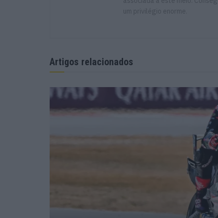
associada a este meio. Consegu
um privilégio enorme.
Artigos relacionados