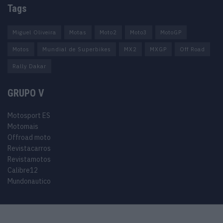
Tags
Miguel Oliveira
Motas
Moto2
Moto3
MotoGP
Motos
Mundial de Superbikes
MX2
MXGP
Off Road
Rally Dakar
GRUPO V
Motosport ES
Motomais
Offroad moto
Revistacarros
Revistamotos
Calibre12
Mundonautico