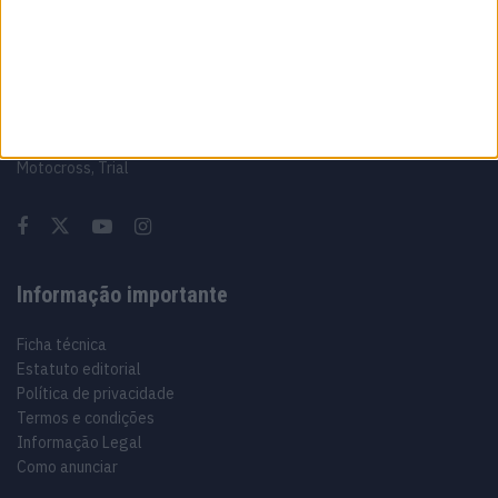
Sobre
Especialistas em Motos, MotoGP, MXGP, Enduro, SuperBikes,
Motocross, Trial
Informação importante
Ficha técnica
Estatuto editorial
Política de privacidade
Termos e condições
Informação Legal
Como anunciar