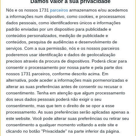
Damos valor à sua privacidade
vez que a equipa oficial é gerida há oito anos pela Shaun
Nós e os nossos 1731
parceiros
armazenamos e/ou acedemos
Muir Racing. A sede da equipa, em Guisborough, fica a
a informações num dispositivo, como cookies, e processamos
cerca de 230 km do histórico circuito onde, em 1988, o
dados pessoais, como identificadores únicos e informações
Campeonato do Mundo de Superbikes fez a sua estreia.
padrão enviadas por um dispositivo para publicidade e
conteúdos personalizados, medição de publicidade e
Como preparação para a ronda caseira, a BMW realizou
conteúdos, pesquisa de audiências e desenvolvimento de
serviços.
Com a sua permissão, nós e os nossos parceiros
uma sessão de testes em Donington na passada terça-
poderemos usar identificação e dados de geolocalização
feira, mesmo antes da entrada em vigor da proibição de
precisos através da procura de dispositivos. Poderá clicar para
testes nas duas semanas que antecedem o fim de
consentir o processamento por nossa parte e pela parte dos
semana de corrida. Além disso, a sessão serviu para
nossos 1731 parceiros, conforme descrito acima. Em
alternativa, pode aceder a informações mais pormenorizadas e
Miguel Oliveira e Danilo Petrucci avaliarem a sua
alterar as suas preferências antes de consentir ou recusar o
condição física.
consentimento.
Tenha em atenção que algum processamento
dos seus dados pessoais poderá não exigir o seu
Artigos relacionados
consentimento, mas que tem o direito de se opor a esse
processamento. As suas preferências serão aplicadas apenas a
este website. Você pode alterar suas preferências ou retirar seu
MotoGP: Bagnaia acredita numa segunda
consentimento a qualquer momento voltando a este site e
metade da época mais equilibrada
clicando no botão "Privacidade" na parte inferior da página.
5 AGOSTO, 2026