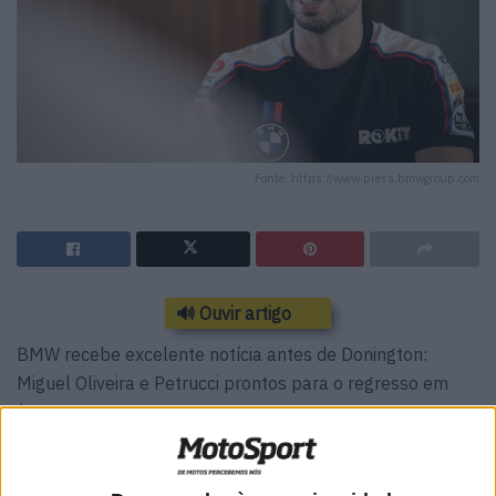
Fonte: https://www.press.bmwgroup.com
🔊 Ouvir artigo
BMW recebe excelente notícia antes de Donington:
Miguel Oliveira e Petrucci prontos para o regresso em
força
Para a ROKiT BMW, Donington Park é o evento mais
importante do calendário do Mundial de Superbike, uma