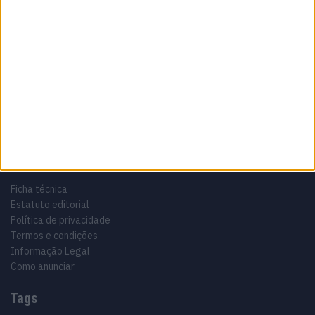
Sobre
Especialistas em Motos, MotoGP, MXGP, Enduro, SuperBikes,
Motocross, Trial
Informação importante
Ficha técnica
Estatuto editorial
Política de privacidade
Termos e condições
Informação Legal
Como anunciar
Tags