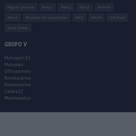
Miguel Oliveira
Motas
Moto2
Moto3
MotoGP
Motos
Mundial de Superbikes
MX2
MXGP
Off Road
Rally Dakar
GRUPO V
Motosport ES
Motomais
Offroad moto
Revistacarros
Revistamotos
Calibre12
Mundonautico
© 2024 Motosport copyright