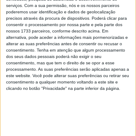
pela Honda Racing Corporation como piloto de testes
serviços.
Com a sua permissão, nós e os nossos parceiros
para o projeto de Superbike da marca japonesa. Desde
poderemos usar identificação e dados de geolocalização
então, o norte-irlandês não só realizou vários dias de
precisos através da procura de dispositivos. Poderá clicar para
testes com a CBR1000RR-R, como também participou
consentir o processamento por nossa parte e pela parte dos
nossos 1733 parceiros, conforme descrito acima. Em
em corridas em Portimão e Assen como substituto do
alternativa, pode aceder a informações mais pormenorizadas e
piloto titular lesionado, Jake Dixon. Para a ronda
alterar as suas preferências antes de consentir ou recusar o
portuguesa, Rea tinha inicialmente prevista uma
consentimento.
Tenha em atenção que algum processamento
participação através de wildcard.
dos seus dados pessoais poderá não exigir o seu
consentimento, mas que tem o direito de se opor a esse
Mais recentemente, o seis vezes campeão do mundo de
processamento. As suas preferências serão aplicadas apenas a
este website. Você pode alterar suas preferências ou retirar seu
Superbike esteve em ação na passada terça-feira em
consentimento a qualquer momento voltando a este site e
Donington Park. Oficialmente, a sua presença destinou-se
clicando no botão "Privacidade" na parte inferior da página.
a apoiar os pilotos oficiais da HRC, mas o piloto de 39
anos aproveitou também para preparar a sua primeira
participação como wildcard no Mundial de Superbike de
2026, que terá lugar entre os dias 10 e 12 de julho no
circuito britânico de 4.023 metros.