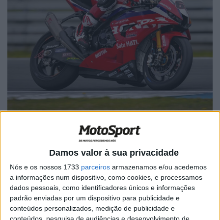
Fonte: Instagram/ jonathan_rea
Damos valor à sua privacidade
Nós e os nossos 1733
parceiros
armazenamos e/ou acedemos
a informações num dispositivo, como cookies, e processamos
dados pessoais, como identificadores únicos e informações
🔊 Ouvir artigo
padrão enviadas por um dispositivo para publicidade e
Em novembro de 2025, Jonathan Rea foi contratado
conteúdos personalizados, medição de publicidade e
conteúdos, pesquisa de audiências e desenvolvimento de