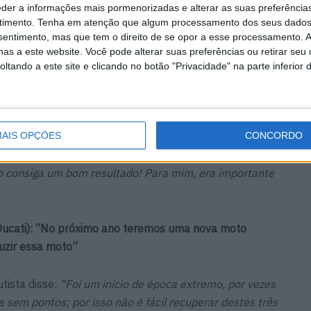
cati): “Penso que a Ducati compreendeu o problema e
eder a informações mais pormenorizadas e alterar as suas preferência
timento.
Tenha em atenção que algum processamento dos seus dados
nsentimento, mas que tem o direito de se opor a esse processamento. A
as a este website. Você pode alterar suas preferências ou retirar seu
ânicos em Assen, Bulega disse:
“Depois de Assen, fui
tando a este site e clicando no botão "Privacidade" na parte inferior 
 para relaxar, porque foi um pouco difícil no domingo.
i às corridas em casa e fui muito rápido em todas elas,
 chegar em 1º. Quero aproveitar os pontos positivos e
 a Ducati compreende o problema e veremos se funciona
AIS OPÇÕES
CONCORDO
ak em Assen tenha sido pior para mim, porque não vai
o consiga um bom resultado! Para mim, era importante
– Ducati): “No próximo ano teremos uma nova moto
duzir essa moto”
tista disse:
“Foi um início de época extremo, por vezes
 sem pontos; por isso não é fácil recuperar destes três