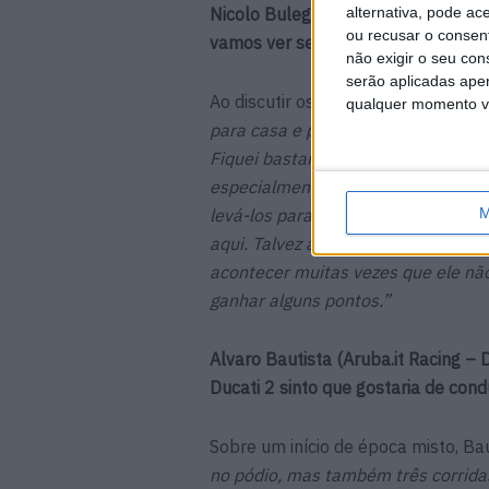
Nicolo Bulega (Aruba.it Racing Du
alternativa, pode ac
ou recusar o consen
vamos ver se funciona aqui”
não exigir o seu co
serão aplicadas apen
Ao discutir os seus problemas mec
qualquer momento vol
para casa e precisei de alguns dias
Fiquei bastante feliz porque assist
especialmente para largar em 10º e
levá-los para Cremona. Penso que
M
aqui. Talvez a dificuldade do Topr
acontecer muitas vezes que ele nã
ganhar alguns pontos.”
Alvaro Bautista (Aruba.it Racing 
Ducati 2 sinto que gostaria de con
Sobre um início de época misto, Bau
no pódio, mas também três corridas