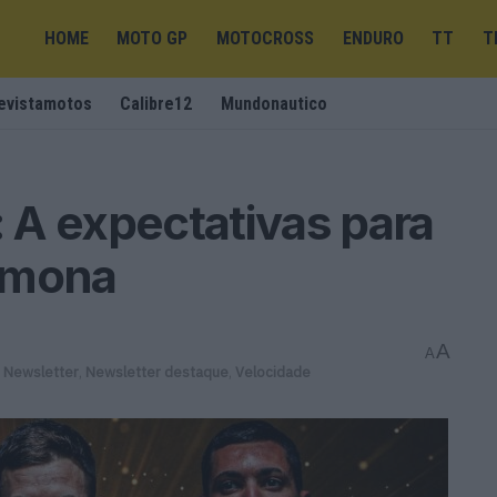
HOME
MOTO GP
MOTOCROSS
ENDURO
TT
T
evistamotos
Calibre12
Mundonautico
 A expectativas para
emona
A
A
,
Newsletter
,
Newsletter destaque
,
Velocidade