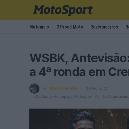
Motomais
Offroad Moto
Revistacarros
R
WSBK, Antevisão:
a 4ª ronda em Cr
por
Ricardo Ferreira
1 Maio, 2025
em
Destaque Homepage
,
Motosport
,
Mundial Superbikes