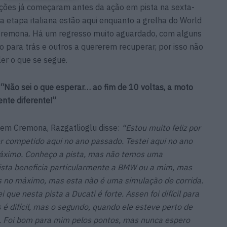
ações já começaram antes da ação em pista na sexta-
da etapa italiana estão aqui enquanto a grelha do World
 Cremona. Há um regresso muito aguardado, com alguns
o para trás e outros a quererem recuperar, por isso não
ler o que se segue.
“Não sei o que esperar… ao fim de 10 voltas, a moto
te diferente!”
 em Cremona, Razgatlioglu disse:
“Estou muito feliz por
r competido aqui no ano passado. Testei aqui no ano
máximo. Conheço a pista, mas não temos uma
pista beneficia particularmente a BMW ou a mim, mas
as no máximo, mas esta não é uma simulação de corrida.
que nesta pista a Ducati é forte. Assen foi difícil para
 é difícil, mas o segundo, quando ele esteve perto de
e. Foi bom para mim pelos pontos, mas nunca espero