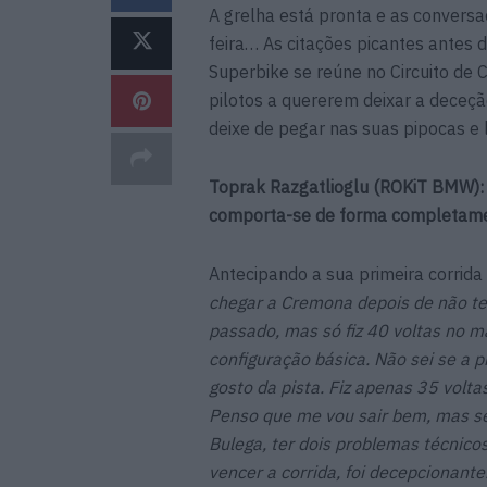
A grelha está pronta e as convers
feira… As citações picantes antes 
Superbike se reúne no Circuito de
pilotos a quererem deixar a deceçã
deixe de pegar nas suas pipocas e 
Toprak Razgatlioglu (ROKiT BMW): 
comporta-se de forma completamen
Antecipando a sua primeira corrida
chegar a Cremona depois de não te
passado, mas só fiz 40 voltas no 
configuração básica. Não sei se a 
gosto da pista. Fiz apenas 35 volt
Penso que me vou sair bem, mas sei 
Bulega, ter dois problemas técnicos
vencer a corrida, foi decepcionant