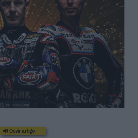
🔊 Ouvir artigo