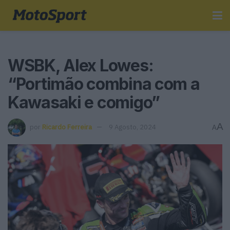
WSBK, Alex Lowes:
“Portimão combina com a
Kawasaki e comigo”
A
por
Ricardo Ferreira
9 Agosto, 2024
A