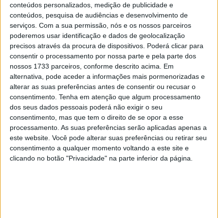
piloto do Team KRT Kawasaki já somou 179 pontos, mais
conteúdos personalizados, medição de publicidade e
conteúdos, pesquisa de audiências e desenvolvimento de
que o seu ex-companheiro de equipa e recordista mundial
serviços.
Com a sua permissão, nós e os nossos parceiros
Jonathan Rea (163 pontos). Não há ninguém no paddock
poderemos usar identificação e dados de geolocalização
que não inveje esse sucesso de Lowes. Resta saber se o
precisos através da procura de dispositivos. Poderá clicar para
piloto de 33 anos conseguirá dar continuidade ao seu
consentir o processamento por nossa parte e pela parte dos
nossos 1733 parceiros, conforme descrito acima. Em
forte desempenho em Portimão.
alternativa, pode aceder a informações mais pormenorizadas e
alterar as suas preferências antes de consentir ou recusar o
–
“Portimão é um circuito fantástico para um grande
consentimento.
Tenha em atenção que algum processamento
evento de superbike. No próximo fim de semana vamos
dos seus dados pessoais poderá não exigir o seu
rodar até à noite, o que torna tudo ainda mais especial”,
consentimento, mas que tem o direito de se opor a esse
disse Lowes, referindo-se ao novo horário .
“É também
processamento. As suas preferências serão aplicadas apenas a
este website. Você pode alterar suas preferências ou retirar seu
uma pista adequada à nossa ZX-10RR e na qual também
consentimento a qualquer momento voltando a este site e
me sinto confortável. O último setor é um das partes
clicando no botão "Privacidade" na parte inferior da página.
minhas preferidas do circuito. Antes de definirmos metas
realistas, trabalharemos na sexta-feira para descobrir o
nosso potencial. Temos que tentar lutar pelo pódio
novamente. Este ano, estou muito entusiasmado, acho
que estou a andar tão bem como nunca andei. Acho que