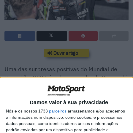
🔊 Ouvir artigo
Uma das surpresas positivas do Mundial de
Superbike 2024 é o desempenho da Kawasaki
e de Alex Lowes. O britânico está mais
confiante que nunca e quer alcançar posições
cimeiras também em Portimão.
Damos valor à sua privacidade
Nós e os nossos 1733
parceiros
armazenamos e/ou acedemos
Antes do início do campeonato ninguém teria apostado
a informações num dispositivo, como cookies, e processamos
que Alex Lowes estaria em quarto lugar no Mundial SBK
dados pessoais, como identificadores únicos e informações
a meio da temporada, com duas vitórias e sete pódios. O
padrão enviadas por um dispositivo para publicidade e