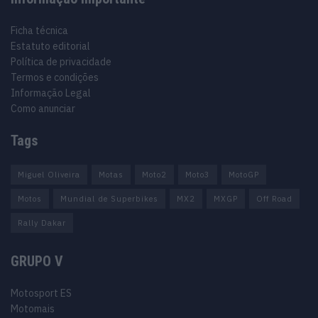
Ficha técnica
Estatuto editorial
Política de privacidade
Termos e condições
Informação Legal
Como anunciar
Tags
Miguel Oliveira
Motas
Moto2
Moto3
MotoGP
Motos
Mundial de Superbikes
MX2
MXGP
Off Road
Rally Dakar
GRUPO V
Motosport ES
Motomais