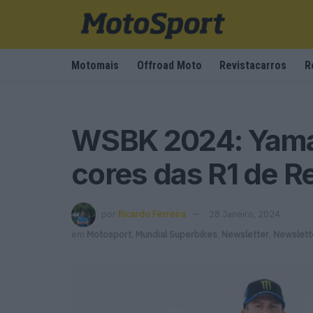
Motomais
Offroad Moto
Revistacarros
R
WSBK 2024: Yamah
cores das R1 de Re
por
Ricardo Ferreira
28 Janeiro, 2024
em
Motosport
,
Mundial Superbikes
,
Newsletter
,
Newslett