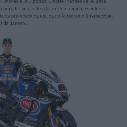
9 vitórias e 263 pódios. O norte-irlandês de 36 anos
e com a R1 nos testes de pré-temporada e sente-se
ida de pré-época da equipa no Autódromo Internacional
 de Janeiro. .