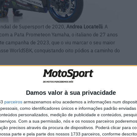
ndial de Supersport de 2020,
Andrea Locatelli
. A
com a Pata Prometeon Yamaha, o italiano de 27 anos
rte campanha de 2023, que o viu marcar o seu maior
asse WorldSBK, conquistando oito pódios a caminho do
Damos valor à sua privacidade
ina
MotoGP: Tensão entre KTM e
es das
Viñales? Steiner admite
33
parceiros
armazenamos e/ou acedemos a informações num dispositi
‘fricção’ entre as partes
essoais, como identificadores únicos e informações padrão enviadas 
7 AGOSTO, 2026
conteúdos personalizados, medição de publicidade e conteúdos, pesqui
serviços.
Com a sua permissão, nós e os nossos parceiros poderemos 
ção precisos através da procura de dispositivos. Poderá clicar para co
ossa parte e pela parte dos nossos 1733 parceiros, conforme descrit