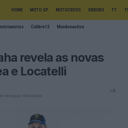
HOME
MOTO GP
MOTOCROSS
ENDURO
TT
T
evistamotos
Calibre12
Mundonautico
a revela as novas
a e Locatelli
A
A
er destaque
,
Velocidade