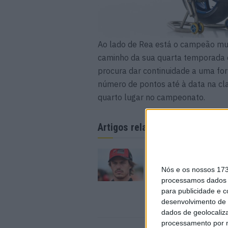
Ao lado de Rea está o campeão mu
caminho da sua quarta temporada 
procura dar continuidade a uma fo
número de pontos até à data na cl
quarto lugar no campeonato.
Artigos relacionados
MotoGP: Ducati dom
segundo dia de test
Nós e os nossos 17
futuras 850cc
processamos dados p
7 AGOSTO, 2026
para publicidade e 
desenvolvimento de 
dados de geolocaliza
processamento por n