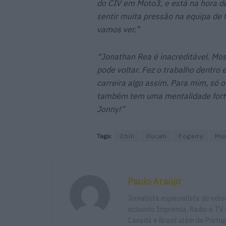
do CIV em Moto3, e está na hora de
sentir muita pressão na equipa de 
vamos ver.”
“Jonathan Rea é inacreditável. Most
pode voltar. Fez o trabalho dentro e
carreira algo assim. Para mim, só o
também tem uma mentalidade forte 
Jonny!”
Tags:
Chili
Ducati
Fogarty
Mo
Paulo Araújo
Jornalista especialista de vel
incluindo Imprensa, Radio e TV 
Canadá e Brasil além de Portu