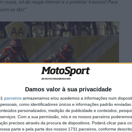
m roupa, só de roupa interior e o protetor traseiro! Para
com os fãs!”
Damos valor à sua privacidade
31
parceiros
armazenamos e/ou acedemos a informações num dispositi
essoais, como identificadores únicos e informações padrão enviadas 
conteúdos personalizados, medição de publicidade e conteúdos, pesqui
serviços.
Com a sua permissão, nós e os nossos parceiros poderemos 
ção precisos através da procura de dispositivos. Poderá clicar para co
bém a sua rivalidade com Fogarty: “
A minha rivalidade
ossa parte e pela parte dos nossos 1731 parceiros, conforme descrit