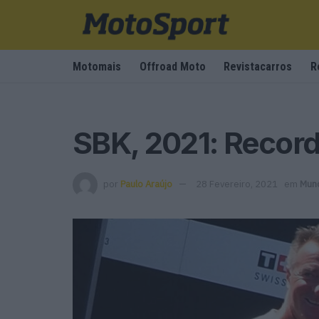
Motomais
Offroad Moto
Revistacarros
R
SBK, 2021: Record
por
Paulo Araújo
28 Fevereiro, 2021
em
Mund