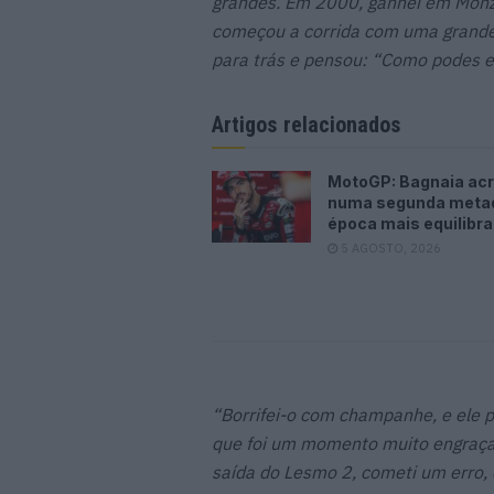
grandes. Em 2000, ganhei em Monza
começou a corrida com uma grande 
para trás e pensou: “Como podes es
Artigos relacionados
MotoGP: Bagnaia acr
numa segunda meta
época mais equilibr
5 AGOSTO, 2026
“Borrifei-o com champanhe, e ele p
que foi um momento muito engraçad
saída do Lesmo 2, cometi um erro, e