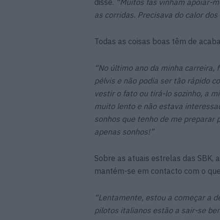
disse.
“Muitos fãs vinham apoiar-me
as corridas. Precisava do calor dos
Todas as coisas boas têm de acabar
“No último ano da minha carreira, 
pélvis e não podia ser tão rápido 
vestir o fato ou tirá-lo sozinho, a 
muito lento e não estava interessa
sonhos que tenho de me preparar p
apenas sonhos!”
Sobre as atuais estrelas das SBK, a
mantém-se em contacto com o que 
“Lentamente, estou a começar a des
pilotos italianos estão a sair-se 