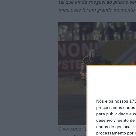
tal que ainda cheguei ao pitlane se
mim, esse foi um grande momento 
Nós e os nossos 17
processamos dados p
para publicidade e 
desenvolvimento de 
dados de geolocaliza
O vencedor 17 vezes comentou tam
processamento por n