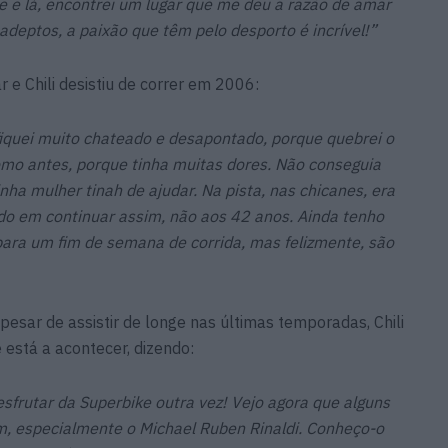
 e lá, encontrei um lugar que me deu a razão de amar
 adeptos, a paixão que têm pelo desporto é incrível!”
 e Chili desistiu de correr em 2006:
fiquei muito chateado e desapontado, porque quebrei o
como antes, porque tinha muitas dores. Não conseguia
minha mulher tinah de ajudar. Na pista, nas chicanes, era
do em continuar assim, não aos 42 anos. Ainda tenho
ara um fim de semana de corrida, mas felizmente, são
pesar de assistir de longe nas últimas temporadas, Chili
está a acontecer, dizendo:
frutar da Superbike outra vez! Vejo agora que alguns
bem, especialmente o Michael Ruben Rinaldi. Conheço-o