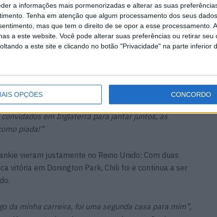
Ele não era muito técnico na moto, mas podia ser rápido
eder a informações mais pormenorizadas e alterar as suas preferência
timento.
Tenha em atenção que algum processamento dos seus dados
nsentimento, mas que tem o direito de se opor a esse processamento. A
as a este website. Você pode alterar suas preferências ou retirar seu
sse:
tando a este site e clicando no botão "Privacidade" na parte inferior 
ssão porque a Ducati tinha duas equipas de fábrica e
m erro na última volta da Corrida 2 em Assen e cai na
eonato. Sentei-me com o Carl em 1999 e recuperámos o
AIS OPÇÕES
CONCORDO
essoas ainda pensam que não somos amigos. Gozámos
onvidados em Inglaterra para jantar juntos, as
como piada!”
ankie vieram justamente no Reino Unido; Com duas
a vitória em Donington Park, Chili foi e continua a ser
do.
ngo da minha carreira, foi uma segunda casa para mim”,