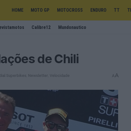
HOME
MOTO GP
MOTOCROSS
ENDURO
TT
T
evistamotos
Calibre12
Mundonautico
ações de Chili
A
ial Superbikes
,
Newsletter
,
Velocidade
A