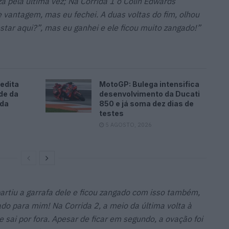
 pela última vez; Na Corrida 1 o Colin Edwards
vantagem, mas eu fechei. A duas voltas do fim, olhou
tar aqui?”, mas eu ganhei e ele ficou muito zangado!”
edita
MotoGP: Bulega intensifica
de da
desenvolvimento da Ducati
ada
850 e já soma dez dias de
testes
5 AGOSTO, 2026
artiu a garrafa dele e ficou zangado com isso também,
o para mim! Na Corrida 2, a meio da última volta à
 sai por fora. Apesar de ficar em segundo, a ovação foi