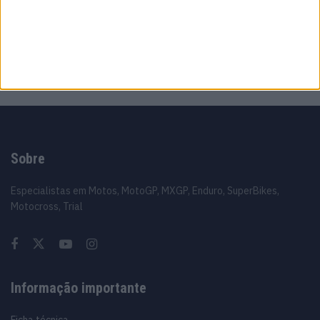
MotoGP: Jack Miller compara Yamaha R1 a
uma Moto3 e aproxima-se do WorldSBK
7 AGOSTO, 2026
Sobre
Especialistas em Motos, MotoGP, MXGP, Enduro, SuperBikes,
Motocross, Trial
Informação importante