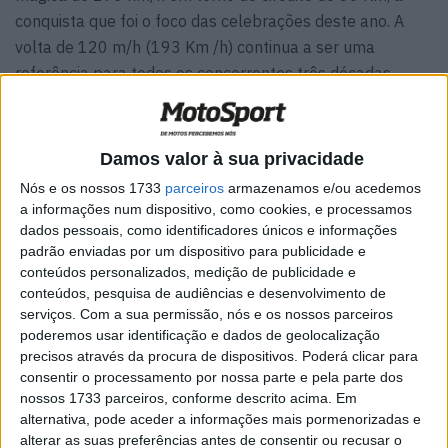
conquista que foi o foco das celebrações deste ano. A
volta de 120 m/h (193 Km /h) continua a ser uma
referência para todos os concorrentes três décadas
depois, e foi uma conquista que cimentou o então jovem
de 27 anos na história do TT.
Damos valor à sua privacidade
Depois de vencer o seu primeiro TT em 1987, no ano
Nós e os nossos 1733
parceiros
armazenamos e/ou acedemos
seguinte Hislop foi apoiado pela Honda pela primeira vez
a informações num dispositivo, como cookies, e processamos
e, pilotando a nova Honda RC30 especial de
dados pessoais, como identificadores únicos e informações
homologação, uma volta de 190 Km/h ajudou-o a
padrão enviadas por um dispositivo para publicidade e
terminar num excelente segundo lugar atrás de Joey
conteúdos personalizados, medição de publicidade e
conteúdos, pesquisa de audiências e desenvolvimento de
Dunlop no Sénior de 1988. Foi uma volta que não só o
serviços.
Com a sua permissão, nós e os nossos parceiros
tornou no terceiro piloto mais rápido de todos os tempos,
poderemos usar identificação e dados de geolocalização
mas também o ‘jovem pretendente’ ao título de ‘King of
precisos através da procura de dispositivos. Poderá clicar para
the Mountain’ de Dunlop.
consentir o processamento por nossa parte e pela parte dos
nossos 1733 parceiros, conforme descrito acima. Em
alternativa, pode aceder a informações mais pormenorizadas e
Artigos relacionados
alterar as suas preferências antes de consentir ou recusar o