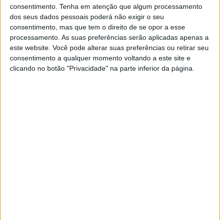
consentimento.
Tenha em atenção que algum processamento
MotoGP: Ducati domina segundo dia de
dos seus dados pessoais poderá não exigir o seu
testes das futuras 850cc
consentimento, mas que tem o direito de se opor a esse
7 AGOSTO, 2026
processamento. As suas preferências serão aplicadas apenas a
este website. Você pode alterar suas preferências ou retirar seu
MotoGP: Tensão entre KTM e Viñales?
consentimento a qualquer momento voltando a este site e
Steiner admite ‘fricção’ entre as partes
clicando no botão "Privacidade" na parte inferior da página.
7 AGOSTO, 2026
1989 também marcou 30 anos desde que a Honda
estreou nas corridas de moto no TT de 1959, mas a
marca não pode dipsor do seu piloto estrela, pois Dunlop
foi forçado a sair do TT de 1989 devido a lesões sofridas
em Brands Hatch na sexta-feira. Mas Hislop esteve à
altura da ocasião, varrendo tudo à sua frente e pilotando
a um nível que até Dunlop teria achado difícil de igualar.