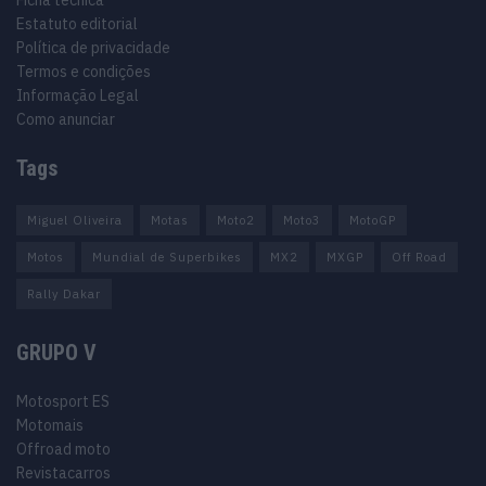
Ficha técnica
Estatuto editorial
Política de privacidade
Termos e condições
Informação Legal
Como anunciar
Tags
Miguel Oliveira
Motas
Moto2
Moto3
MotoGP
Motos
Mundial de Superbikes
MX2
MXGP
Off Road
Rally Dakar
GRUPO V
Motosport ES
Motomais
Offroad moto
Revistacarros