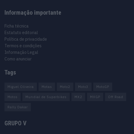
Informação importante
Ficha técnica
Estatuto editorial
Política de privacidade
Termos e condições
Informação Legal
Como anunciar
Tags
Miguel Oliveira
Motas
Moto2
Moto3
MotoGP
Motos
Mundial de Superbikes
MX2
MXGP
Off Road
Rally Dakar
GRUPO V