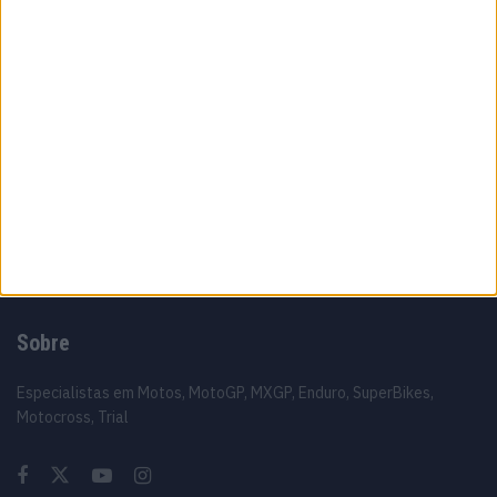
MotoGP: Ai Ogura chega embalado pela
consistência e sonha com novo golpe no
campeonato
5 AGOSTO, 2026
MotoGP: O erro estratégico da KTM que
entregou Acosta à Ducati
5 AGOSTO, 2026
Sobre
Especialistas em Motos, MotoGP, MXGP, Enduro, SuperBikes,
Motocross, Trial