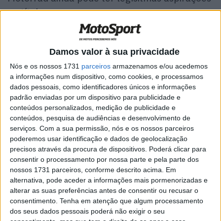
ao título.
A FCC TSR Honda France tem as melhores hipóteses de
defender com sucesso o seu título na final do
Damos valor à sua privacidade
Campeonato do Mundo de Endurance em Le Castellet.
Nós e os nossos 1731
parceiros
armazenamos e/ou acedemos
Foram a única equipa a subir ao pódio nas três corridas já
a informações num dispositivo, como cookies, e processamos
disputadas. A abertura da temporada em Le Mans foi
dados pessoais, como identificadores únicos e informações
vencida por Josh Hook, Mike di Meglio e Alan Techer, em
padrão enviadas por um dispositivo para publicidade e
Spa o trio ficou em segundo e em Suzuka chegaram ao
conteúdos personalizados, medição de publicidade e
conteúdos, pesquisa de audiências e desenvolvimento de
terceiro lugar após a desclassificação da TOHO Racing.
serviços.
Com a sua permissão, nós e os nossos parceiros
poderemos usar identificação e dados de geolocalização
YART YAMAHA
precisos através da procura de dispositivos. Poderá clicar para
consentir o processamento por nossa parte e pela parte dos
nossos 1731 parceiros, conforme descrito acima. Em
alternativa, pode aceder a informações mais pormenorizadas e
alterar as suas preferências antes de consentir ou recusar o
consentimento.
Tenha em atenção que algum processamento
dos seus dados pessoais poderá não exigir o seu