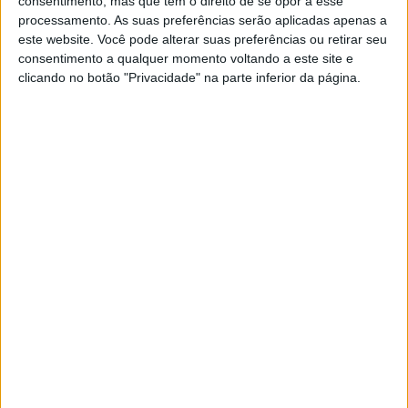
consentimento, mas que tem o direito de se opor a esse
processamento. As suas preferências serão aplicadas apenas a
este website. Você pode alterar suas preferências ou retirar seu
consentimento a qualquer momento voltando a este site e
clicando no botão "Privacidade" na parte inferior da página.
Apenas 13 pontos atrás, a equipa austríaca YART
Yamaha mantém justas aspirações de chegar ao título
pela segunda vez, depois de 2009. Depois do segundo
lugar em Le Mans e da vitória em Spa, ainda estavam
ligeiramente à frente no intervalo graças aos melhores
resultados nos treinos, mas uma derrota na prestigiada
ronda do Campeonato do Mundo no Japão faz com que
Marvin Fritz, Karel Hanika e Niccolò Canepa tenham que
puxar dos galões na última ronda no Paul Ricard.
Em terceiro lugar na classificação provisória do
campeonato está a equipa BMW Motorrad World