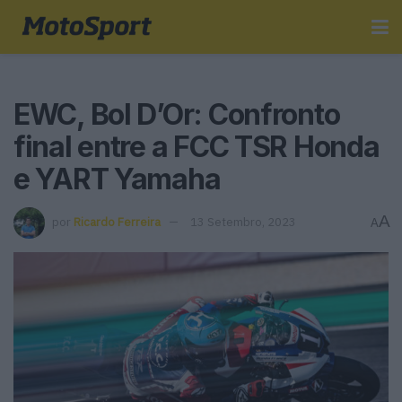
EWC, Bol D’Or: Confronto
final entre a FCC TSR Honda
e YART Yamaha
A
por
Ricardo Ferreira
13 Setembro, 2023
A