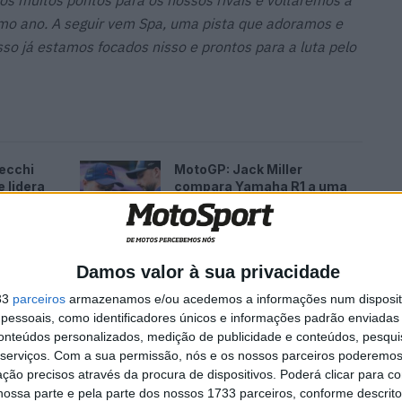
s muitos pontos para os nossos rivais e voltaremos a
mo ano. A seguir vem Spa, uma pista que adoramos e
so já estamos focados nisso e prontos para a luta pelo
ecchi
MotoGP: Jack Miller
 lidera
compara Yamaha R1 a uma
Moto3 e aproxima-se do
WorldSBK
7 AGOSTO, 2026
Damos valor à sua privacidade
33
parceiros
armazenamos e/ou acedemos a informações num dispositi
essoais, como identificadores únicos e informações padrão enviadas 
conteúdos personalizados, medição de publicidade e conteúdos, pesqui
serviços.
Com a sua permissão, nós e os nossos parceiros poderemos 
 de antemão que iríamos subir ao pódio e ficar em
ção precisos através da procura de dispositivos. Poderá clicar para co
enas nove pontos dos líderes, teríamos aceitado a
ossa parte e pela parte dos nossos 1733 parceiros, conforme descrit