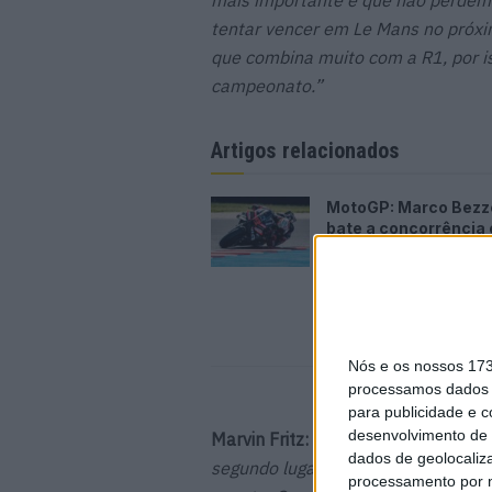
mais importante é que não perdemo
tentar vencer em Le Mans no próxi
que combina muito com a R1, por is
campeonato.”
Artigos relacionados
MotoGP: Marco Bezz
bate a concorrência e
PR em Silverstone
7 AGOSTO, 2026
Nós e os nossos 17
processamos dados p
para publicidade e 
desenvolvimento de 
Marvin Fritz:
“Se nos tivessem dito
dados de geolocaliza
segundo lugar no campeonato, a ap
processamento por n