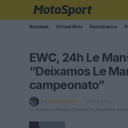
Motomais
Offroad Moto
Revistacarros
R
EWC, 24h Le Man
“Deixamos Le Ma
campeonato”
por
Ricardo Ferreira
23 Abril, 2024
em
Endurance
,
Motosport
,
Newsletter
,
Newsletter desta