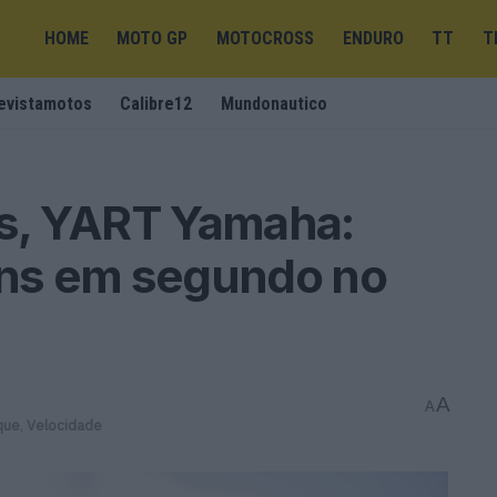
HOME
MOTO GP
MOTOCROSS
ENDURO
TT
T
evistamotos
Calibre12
Mundonautico
s, YART Yamaha:
ns em segundo no
A
A
que
,
Velocidade