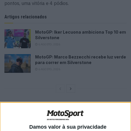
pontos, uma vitória e 4 pódios.
Artigos relacionados
MotoGP: Iker Lecuona ambiciona Top 10 em
Silverstone
6 AGOSTO, 2026
MotoGP: Marco Bezzecchi recebe luz verde
para correr em Silverstone
6 AGOSTO, 2026
A época até te correu bem no geral, mas depois tiveram
azares?
Damos valor à sua privacidade
Sim, na resistência entrámos motivados, sabíamos que