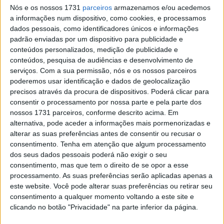
éramos competitivos à chuva, sabíamos que tínhamos
Nós e os nossos 1731
parceiros
armazenamos e/ou acedemos
a informações num dispositivo, como cookies, e processamos
uma boa base, a seco sabíamos que a moto tinha
dados pessoais, como identificadores únicos e informações
melhorado de um ano para o outro, a trabalhar com o
padrão enviadas por um dispositivo para publicidade e
departamento Racing da Aprilia desenvolvemos bastante
conteúdos personalizados, medição de publicidade e
a nossa moto, mas tínhamos ainda uma margem muito
conteúdos, pesquisa de audiências e desenvolvimento de
serviços.
Com a sua permissão, nós e os nossos parceiros
grande para progredir. Só que, infelizmente, na primeira
poderemos usar identificação e dados de geolocalização
corrida não entrámos da melhor forma, com uma queda
precisos através da procura de dispositivos. Poderá clicar para
aparatosa, parti três vértebras, um pé, uma mão…
consentir o processamento por nossa parte e pela parte dos
quando me comecei a sentir mais forte, com mais
nossos 1731 parceiros, conforme descrito acima. Em
alternativa, pode aceder a informações mais pormenorizadas e
confiança de novo na moto, os resultados começaram a
alterar as suas preferências antes de consentir ou recusar o
aparecer, estivemos fortes, conseguimos chegar rápido
consentimento.
Tenha em atenção que algum processamento
ao segundo lugar, tivemos uma vitória, só que
dos seus dados pessoais poderá não exigir o seu
infelizmente, e quando estava forte para voltar a atacar
consentimento, mas que tem o direito de se opor a esse
processamento. As suas preferências serão aplicadas apenas a
as vitórias, voltei a ter uma queda, voltei a parti mais duas
este website. Você pode alterar suas preferências ou retirar seu
vértebras e uma costela, e este ano foi um ano de altos e
consentimento a qualquer momento voltando a este site e
baixos.
clicando no botão "Privacidade" na parte inferior da página.