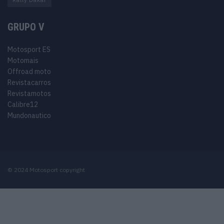
Rally Dakar
GRUPO V
Motosport ES
Motomais
Offroad moto
Revistacarros
Revistamotos
Calibre12
Mundonautico
© 2024 Motosport copyright