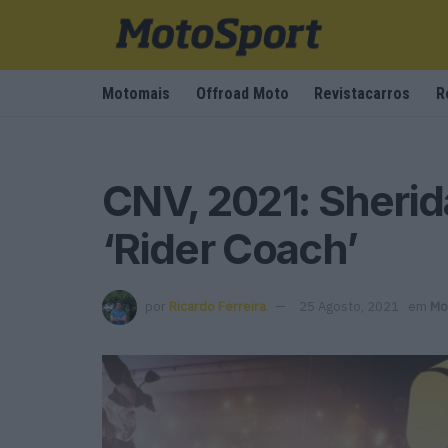
Motomais
Offroad Moto
Revistacarros
R
CNV, 2021: Sheri
‘Rider Coach’
por
Ricardo Ferreira
25 Agosto, 2021
em
Mo