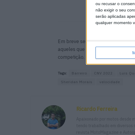
4 AGOSTO, 2026
ou recusar o consen
não exigir o seu co
serão aplicadas apen
qualquer momento vol
Em breve serão anunciados os piloto
aqueles que Sheridan Morais irá aj
M
competição.
Tags:
Barreiro
CNV 2022
Luis Q
Sheridan Morais
velocidade
Ricardo Ferreira
Apaixonado por motos desde mu
tendo trabalhado em diversos m
revista MotoMagazine e Autosp