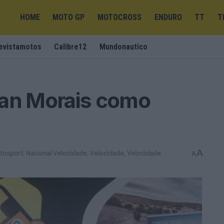
HOME
MOTO GP
MOTOCROSS
ENDURO
TT
T
evistamotos
Calibre12
Mundonautico
dan Morais como
A
tosport
,
Nacional Velocidade
,
Velocidade
,
Velocidade
A