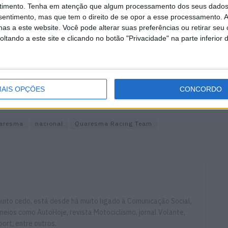
4 AGOSTO, 2026
timento.
Tenha em atenção que algum processamento dos seus dados
nsentimento, mas que tem o direito de se opor a esse processamento. A
as a este website. Você pode alterar suas preferências ou retirar seu
tando a este site e clicando no botão "Privacidade" na parte inferior 
s que irão ‘vestir’ as cores da equipa no próximo ano,
udar a ‘crescer’ na sua pilotagem e abordagem á
AIS OPÇÕES
CONCORDO
uaresma
nacional
Quaresma Racing Team
ito cedo, está desde há muito ligado à Comunicação Social,
eios como AutoHoje, revista Motociclismo, jornal Volante,
ort, entre outros.