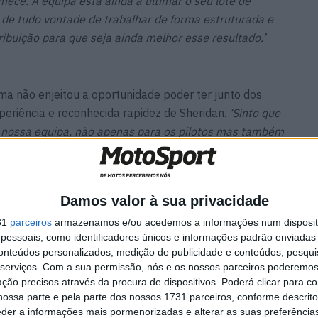
mece. A equipa está ainda a ultimar o seu lote de
a de tudo vontade de trabalhar de forma estruturada e
ibuição para que seja ainda melhor esse resultado.’
sma não enjeitou a oportunidade poder ter junto dos
periência e reconhecida rapidez de Sheridan.
‘Sinto que
 nossa equipa, não apenas para os pilotos mas também
 da equipa que certamente terão muito a aprender com
o mentor do projecto que em 2022 terá ainda mais
Damos valor à sua privacidade
31
parceiros
armazenamos e/ou acedemos a informações num dispositi
essoais, como identificadores únicos e informações padrão enviadas 
conteúdos personalizados, medição de publicidade e conteúdos, pesqui
R a
WSBK: Iker Lecuona não
serviços.
Com a sua permissão, nós e os nossos parceiros poderemos 
ira e
fecha a porta ao MotoGP ‘Se
ção precisos através da procura de dispositivos. Poderá clicar para co
surgir uma oportunidade,
ossa parte e pela parte dos nossos 1731 parceiros, conforme descrit
aceito’
eder a informações mais pormenorizadas e alterar as suas preferência