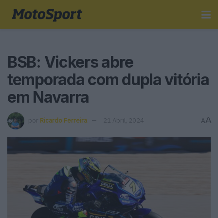
BSB: Vickers abre
temporada com dupla vitória
em Navarra
A
por
Ricardo Ferreira
21 Abril, 2024
A