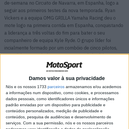
de-semana no Circuito de Navarra, em Espanha, logo a
seguir aos primeiros testes da nova temporada. Ryan
Vickers e a equipa OMG GRILLA Yamaha Racing deu o
mote logo na primeira corrida em Espanha, conquistando
a liderança a três voltas do fim para bater o seu
companheiro de equipa Kyle Ryde. O grupo líder foi
incialmente formado por um combóio de cinco pilotos,
com Vickers e Ryde (OMG GRILLA Yamaha) a liderar na
frente da outra R1 de Danny Kent (McAMS Yamaha), de
Glenn Irwin (Hager PBM Ducati) e Rory Skinner (Cheshire
Moldings BMW).
Damos valor à sua privacidade
Nós e os nossos 1733
parceiros
armazenamos e/ou acedemos
a informações num dispositivo, como cookies, e processamos
dados pessoais, como identificadores únicos e informações
padrão enviadas por um dispositivo para publicidade e
conteúdos personalizados, medição de publicidade e
conteúdos, pesquisa de audiências e desenvolvimento de
serviços.
Com a sua permissão, nós e os nossos parceiros
poderemos usar identificação e dados de geolocalização