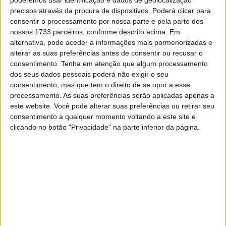
precisos através da procura de dispositivos. Poderá clicar para
consentir o processamento por nossa parte e pela parte dos
nossos 1733 parceiros, conforme descrito acima. Em
alternativa, pode aceder a informações mais pormenorizadas e
alterar as suas preferências antes de consentir ou recusar o
consentimento.
Tenha em atenção que algum processamento
À medida que a corrida avançava o trio de Yamahas tinha
dos seus dados pessoais poderá não exigir o seu
vantagem sobre Irwin e na 4ª volta Ryde assumiu a
consentimento, mas que tem o direito de se opor a esse
processamento. As suas preferências serão aplicadas apenas a
liderança com uma manobra sobre o seu companheiro de
este website. Você pode alterar suas preferências ou retirar seu
equipa. Duas voltas depois, Vickers caiu para terceiro
consentimento a qualquer momento voltando a este site e
devido a um pequeno erro que deu a Danny Kent a
clicando no botão "Privacidade" na parte inferior da página.
oportunidade de que precisava para na 14ª volta ficar
com Kyle Ryde à vista. O jovem britânico manteve a
liderança até a 18ª volta, quando Vickers fez uma
manobra arriscada para chegar ao primeiro lugar.