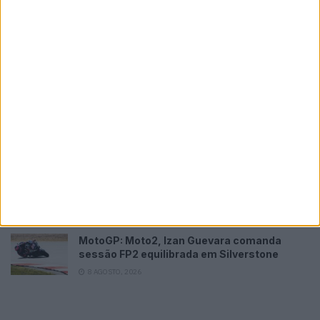
Novidades
Tendências
Comentários
MotoGP: Jorge Martín faz história em
Silverstone com pole e recorde absoluto
8 AGOSTO, 2026
MotoGP: Morbidelli e Lecuona conquistam
as últimas vagas na Q2 em Silverstone
8 AGOSTO, 2026
MotoGP: Aprilia ameaça, mas Di
Giannantonio fecha FP2 na liderança em
Silverstone
8 AGOSTO, 2026
MotoGP: Moto2, Izan Guevara comanda
sessão FP2 equilibrada em Silverstone
8 AGOSTO, 2026