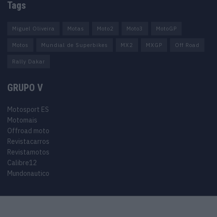
Tags
Miguel Oliveira
Motas
Moto2
Moto3
MotoGP
Motos
Mundial de Superbikes
MX2
MXGP
Off Road
Rally Dakar
GRUPO V
Motosport ES
Motomais
Offroad moto
Revistacarros
Revistamotos
Calibre12
Mundonautico