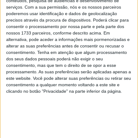
tentar perseguir os dois pilotos à sua frente na quinta
conteúdos, pesquisa de audiências e desenvolvimento de
serviços.
Com a sua permissão, nós e os nossos parceiros
etapa de amanhã e terminar o evento no pódio.
poderemos usar identificação e dados de geolocalização
precisos através da procura de dispositivos. Poderá clicar para
– “Hoje foi uma boa etapa para mim. A navegação foi
consentir o processamento por nossa parte e pela parte dos
muito difícil; o Daniel fez um trabalho fantástico e
nossos 1733 parceiros, conforme descrito acima. Em
conseguiu a vitória. Para mim, estou satisfeito com a
alternativa, pode aceder a informações mais pormenorizadas e
minha prestação – alguns erros de navegação, mas não
alterar as suas preferências antes de consentir ou recusar o
consentimento.
Tenha em atenção que algum processamento
me custaram muito tempo. Ainda estamos a trabalhar
dos seus dados pessoais poderá não exigir o seu
em algumas alterações de configuração da moto e isso
consentimento, mas que tem o direito de se opor a esse
está a correr bem. Neste momento, o Daniel e eu
processamento. As suas preferências serão aplicadas apenas a
estamos ambos entre os três primeiros e amanhã é o
este website. Você pode alterar suas preferências ou retirar seu
consentimento a qualquer momento voltando a este site e
meu último dia a usar o número um este ano, por isso
clicando no botão "Privacidade" na parte inferior da página.
vou tentar desfrutar do dia de amanhã e espero que
possamos terminar o rali com os dois pilotos no pódio.”
Disse Luciano Benavides.
A quinta e última etapa de sexta-feira do Rali de
Marrocos 2024 irá, mais uma vez, enviar os pilotos numa