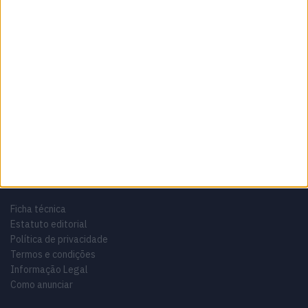
Sobre
Especialistas em Motos, MotoGP, MXGP, Enduro, SuperBikes,
Motocross, Trial
Informação importante
Ficha técnica
Estatuto editorial
Política de privacidade
Termos e condições
Informação Legal
Como anunciar