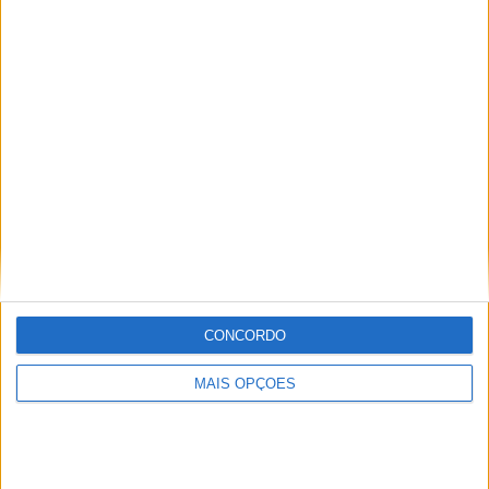
Ricardo Ferreira
Apaixonado por motos desde muito cedo, está desde há
muito ligado à Comunicação Social, tendo trabalhado em
diversos meios como AutoHoje, revista Motociclismo,
jornal Volante, revista MotoMagazine e Autosport, entre
outros.
Artigos relacionados
CONCORDO
MAIS OPÇÕES
MotoGP: Ducati domina segundo dia de
testes das futuras 850cc