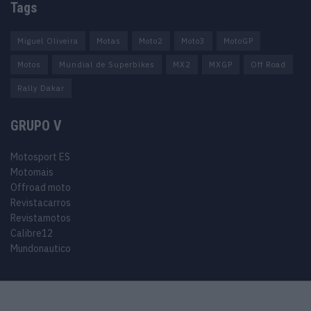
Tags
Miguel Oliveira
Motas
Moto2
Moto3
MotoGP
Motos
Mundial de Superbikes
MX2
MXGP
Off Road
Rally Dakar
GRUPO V
Motosport ES
Motomais
Offroad moto
Revistacarros
Revistamotos
Calibre12
Mundonautico