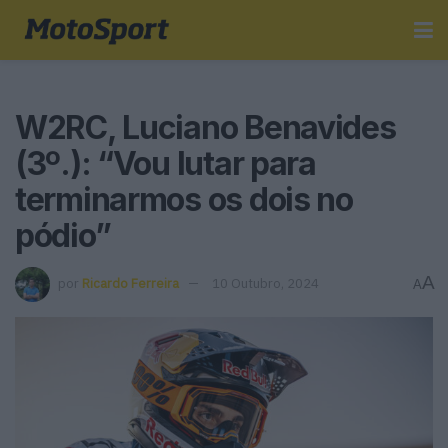
W2RC, Luciano Benavides
(3º.): “Vou lutar para
terminarmos os dois no
pódio”
A
por
Ricardo Ferreira
10 Outubro, 2024
A