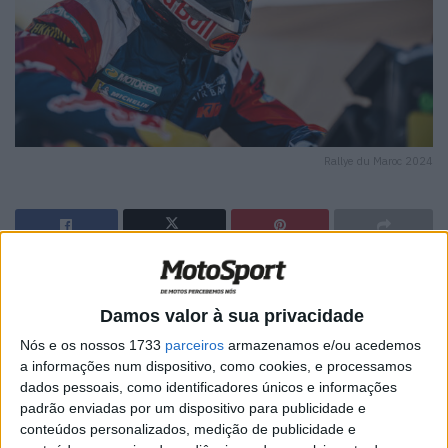
Rallye du Maroc 2024
🔊 Ouvir artigo
Damos valor à sua privacidade
Progredindo à medida que o evento avança, Luciano
Benavides fez outra prova forte na especial de hoje para
Nós e os nossos 1733
parceiros
armazenamos e/ou acedemos
a informações num dispositivo, como cookies, e processamos
garantir o terceiro lugar na etapa e, por sua vez, subiu
dados pessoais, como identificadores únicos e informações
para o terceiro lugar na classificação geral provisória.
padrão enviadas por um dispositivo para publicidade e
Com o objetivo de terminar o rali em alta, o argentino vai
conteúdos personalizados, medição de publicidade e