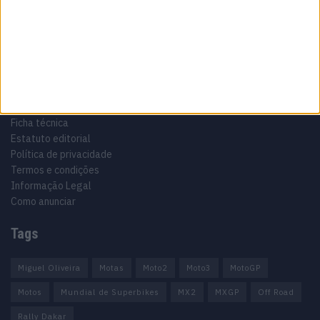
Motocross, Trial
Informação importante
Ficha técnica
Estatuto editorial
Política de privacidade
Termos e condições
Informação Legal
Como anunciar
Tags
Miguel Oliveira
Motas
Moto2
Moto3
MotoGP
Motos
Mundial de Superbikes
MX2
MXGP
Off Road
Rally Dakar