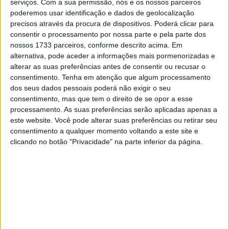
serviços.
Com a sua permissão, nós e os nossos parceiros
leva-o para dentro de Dakar como nunca antes. As
poderemos usar identificação e dados de geolocalização
exigências físicas e mentais, as longas horas no
precisos através da procura de dispositivos. Poderá clicar para
consentir o processamento por nossa parte e pela parte dos
acampamento, as estratégias de navegação e os
nossos 1733 parceiros, conforme descrito acima. Em
momentos mais intensos da competição ganham vida
alternativa, pode aceder a informações mais pormenorizadas e
numa narrativa crua e sem filtros.
alterar as suas preferências antes de consentir ou recusar o
consentimento.
Tenha em atenção que algum processamento
Os fãs sentirão a tensão de cada etapa, a camaradagem
dos seus dados pessoais poderá não exigir o seu
entre pilotos e mecânicos e os desafios implacáveis ​​
consentimento, mas que tem o direito de se opor a esse
processamento. As suas preferências serão aplicadas apenas a
enfrentados a cada quilômetro. Ricky Brabec, Tosha
este website. Você pode alterar suas preferências ou retirar seu
Schareina, Pablo Quintanilla, Adrien Van Beveren e Skyler
consentimento a qualquer momento voltando a este site e
Howes abrem as portas para as suas lutas diárias numa
clicando no botão "Privacidade" na parte inferior da página.
corrida que é um desafio a todos aos seus limites.
Artigos relacionados
MotoGP: Jorge Martín não dá hipóteses e
vence Sprint marcada pelo domínio da
Aprilia