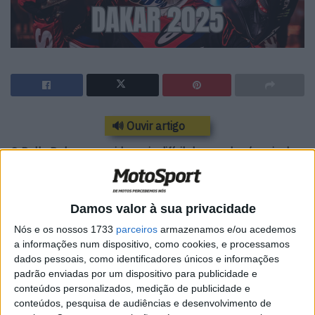
🔊 Ouvir artigo
O Rally Dakar, a corrida mais difícil do mundo , é mais do
que apenas velocidade e adrenalina. Por trás de cada
etapa há sacrifícios e momentos nunca vistos antes …
até agora. A Monster Energy Honda HRC apresenta um
Damos valor à sua privacidade
olhar exclusivo: Nos Bastidores do Dakar , um vídeo que
Nós e os nossos 1733
parceiros
armazenamos e/ou acedemos
revela os verdadeiros desafios enfrentados pelos pilotos
a informações num dispositivo, como cookies, e processamos
dados pessoais, como identificadores únicos e informações
e pela equipa nesta odisseia de rali-raid.
padrão enviadas por um dispositivo para publicidade e
conteúdos personalizados, medição de publicidade e
De intermináveis ​​seções de ligação a tempestades de
conteúdos, pesquisa de audiências e desenvolvimento de
areia cobrindo tudo, esta filmagem nunca antes vista