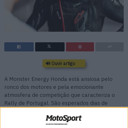
🔊 Ouvir artigo
A Monster Energy Honda está ansiosa pelo
ronco dos motores e pela emocionante
atmosfera de competição que caracteriza o
Rally de Portugal. São esperados dias de
chuva, por isso os pilotos terão que usar os 5
sentidos para completar cada etapa da
melhor forma possível. O que eles pensam do