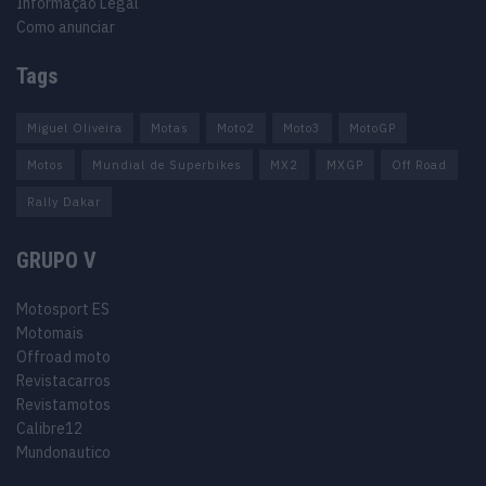
Informação Legal
Como anunciar
Tags
Miguel Oliveira
Motas
Moto2
Moto3
MotoGP
Motos
Mundial de Superbikes
MX2
MXGP
Off Road
Rally Dakar
GRUPO V
Motosport ES
Motomais
Offroad moto
Revistacarros
Revistamotos
Calibre12
Mundonautico