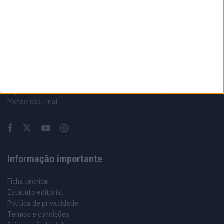
Sobre
Especialistas em Motos, MotoGP, MXGP, Enduro, SuperBikes,
Motocross, Trial
Informação importante
Ficha técnica
Estatuto editorial
Política de privacidade
Termos e condições