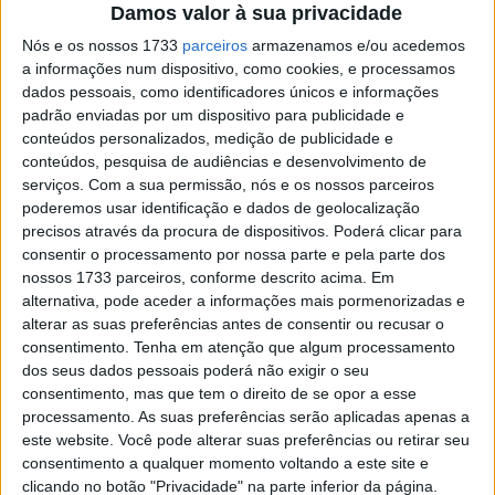
Damos valor à sua privacidade
nosso rali?
Nós e os nossos 1733
parceiros
armazenamos e/ou acedemos
“É uma corrida atípica face ao que costumamos fazer
a informações num dispositivo, como cookies, e processamos
dados pessoais, como identificadores únicos e informações
durante o ano porque nesta zona não há deserto e toda a
padrão enviadas por um dispositivo para publicidade e
corrida é em pistas. De qualquer forma, estou muito feliz
conteúdos personalizados, medição de publicidade e
por iniciar mais uma corrida do campeonato do mundo. A
conteúdos, pesquisa de audiências e desenvolvimento de
minha preparação para esta corrida foi um pouco
serviços.
Com a sua permissão, nós e os nossos parceiros
poderemos usar identificação e dados de geolocalização
diferente porque é um terreno onde não estou habituado
precisos através da procura de dispositivos. Poderá clicar para
a correr, mas estou muito motivado para começar.”
consentir o processamento por nossa parte e pela parte dos
Pablo Quintanilla
nossos 1733 parceiros, conforme descrito acima. Em
alternativa, pode aceder a informações mais pormenorizadas e
alterar as suas preferências antes de consentir ou recusar o
consentimento.
Tenha em atenção que algum processamento
dos seus dados pessoais poderá não exigir o seu
consentimento, mas que tem o direito de se opor a esse
processamento. As suas preferências serão aplicadas apenas a
este website. Você pode alterar suas preferências ou retirar seu
consentimento a qualquer momento voltando a este site e
clicando no botão "Privacidade" na parte inferior da página.