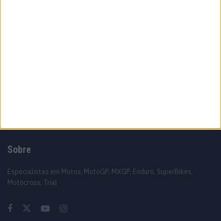
MotoGP: Álex Rins afasta pressa sobre o
futuro ‘Há várias opções em cima da mesa’
6 AGOSTO, 2026
MotoGP: Luca Marini ‘Talvez tudo fique
resolvido este fim de semana’
6 AGOSTO, 2026
Sobre
Especialistas em Motos, MotoGP, MXGP, Enduro, SuperBikes,
Motocross, Trial