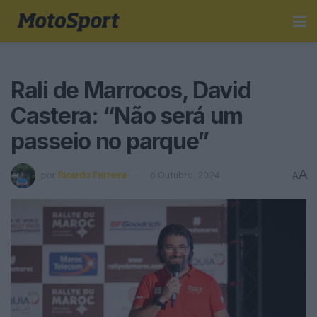
Rali de Marrocos, David
Castera: “Não será um
passeio no parque”
A
por
Ricardo Ferreira
6 Outubro, 2024
A