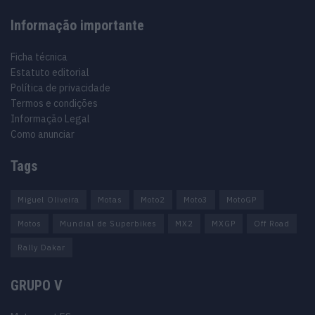
Informação importante
Ficha técnica
Estatuto editorial
Política de privacidade
Termos e condições
Informação Legal
Como anunciar
Tags
Miguel Oliveira
Motas
Moto2
Moto3
MotoGP
Motos
Mundial de Superbikes
MX2
MXGP
Off Road
Rally Dakar
GRUPO V