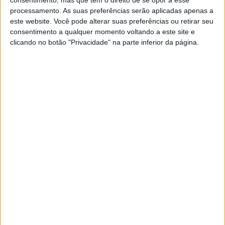
realiza-se por caminhos de comércio de caravanas
processamento. As suas preferências serão aplicadas apenas a
utilizados em séculos anteriores.
este website. Você pode alterar suas preferências ou retirar seu
consentimento a qualquer momento voltando a este site e
Artigos relacionados
clicando no botão "Privacidade" na parte inferior da página.
MotoGP: Iker Lecuona ambiciona Top 10 em
Silverstone
6 AGOSTO, 2026
MotoGP: Marco Bezzecchi recebe luz verde
para correr em Silverstone
6 AGOSTO, 2026