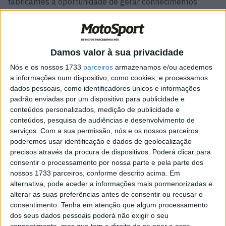
fabricantes a oportunidade de gerar conhecimentos
práticos importantes para o Rally Dakar, o ponto alto de
todos os ralis no deserto. A élite dos pilotos e candidatos
à vitória no Dakar estão no início da prova.
Damos valor à sua privacidade
A animada metrópole económica de
Marraquexe
é o
Nós e os nossos 1733
parceiros
armazenamos e/ou acedemos
palco da verficação administrativa e técnica para pilotos
a informações num dispositivo, como cookies, e processamos
e equipas. O prólogo, marcado para hoje fora dos muros
dados pessoais, como identificadores únicos e informações
padrão enviadas por um dispositivo para publicidade e
da cidade, será marcante em vários aspectos. Por um
conteúdos personalizados, medição de publicidade e
lado, o rugido dos motores encherá o ar antes que o
conteúdos, pesquisa de audiências e desenvolvimento de
muezine anuncie o primeiro dos cinco apelos diários à
serviços.
Com a sua permissão, nós e os nossos parceiros
oração.
poderemos usar identificação e dados de geolocalização
precisos através da procura de dispositivos. Poderá clicar para
Após o prólogo pela manhã, o campo de participantes
consentir o processamento por nossa parte e pela parte dos
nossos 1733 parceiros, conforme descrito acima. Em
segue para Zagora. A longa viagem de transferência de
alternativa, pode aceder a informações mais pormenorizadas e
372 quilômetros passa pelo Alto Atlas, passando pela
alterar as suas preferências antes de consentir ou recusar o
famosa passagem de Tizi n’Tichka, a 2.260 metros, antes
consentimento.
Tenha em atenção que algum processamento
de mergulhar nos palmeirais do Vale do Drâa. A viagem
dos seus dados pessoais poderá não exigir o seu
consentimento, mas que tem o direito de se opor a esse