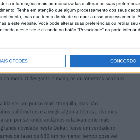
eder a informações mais pormenorizadas e alterar as suas preferência
timento.
Tenha em atenção que algum processamento dos seus dados
dizendo que este Dakar estava a ser muito duro. Foi a
nsentimento, mas que tem o direito de se opor a esse processamento. A
te até hoje? O que a tornou tão dura?
as a este website. Você pode alterar suas preferências ou retirar seu
tando a este site e clicando no botão "Privacidade" na parte inferior 
sempre muito duro. São muitos dias, muitos
sas. Há uma série de fatores que o tornam demasiado
akar, principalmente na primeira semana, tinham 380
AIS OPÇÕES
CONCORDO
 alguma técnica, ou seja, não eram super rápidas e por
ra onde as velocidades médias não eram altas, o que
ma da mota. O desgaste é maior, os quilómetros acabam
ria ser um pouco mais tranquila, mas não.
tos quilómetros e a exigir alguma técnica. Tivemos
abaram por ser onde andámos relativamente mais
a grande novidade neste Dakar, fosse um verdadeiro
nhamos de fazer os 630 km no menor tempo possível.”