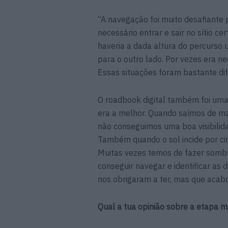
“A navegação foi muito desafiante
necessário entrar e sair no sítio c
haveria a dada altura do percurs
para o outro lado. Por vezes era nec
Essas situações foram bastante difí
O roadbook digital também foi uma 
era a melhor. Quando saímos de man
não conseguimos uma boa visibilid
Também quando o sol incide por cim
Muitas vezes temos de fazer sombr
conseguir navegar e identificar as 
nos obrigaram a ter, mas que acabo
Qual a tua opinião sobre a etapa 