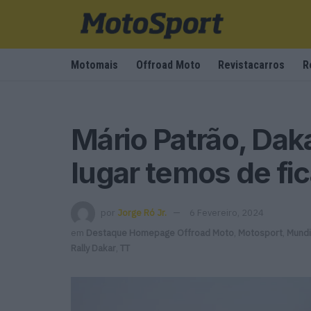
Motomais
Offroad Moto
Revistacarros
R
Mário Patrão, Dak
lugar temos de fi
por
Jorge Ró Jr.
6 Fevereiro, 2024
em
Destaque Homepage Offroad Moto
,
Motosport
,
Mundi
Rally Dakar
,
TT