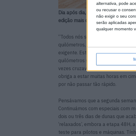
alternativa, pode ac
ou recusar o consen
Dia após dia, vários pilotos foram 
não exigir o seu co
edição mais dura em que participas
serão aplicadas apen
qualquer momento vol
“Todos nós sabemos que o Dakar é 
quilómetros, ligações muito exten
exigente. Este ano as etapas do D
M
quilómetros sensivelmente, exigiam
vezes cruzavam zonas de muita ped
obriga a estar muitas horas em ci
por não passar tão rápido.
Pensávamos que a segunda semana i
Continuámos com especiais com mui
dois ou três dias de dunas que ac
‘relaxados’, embora a etapa 48H, 
teste para pilotos e máquinas. Tí