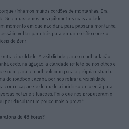
 porque tínhamos muitos cordões de montanhas. Era
erto. Se entrássemos uns quilómetros mais ao lado,
o um momento em que não daria para passar a montanha
essário voltar para trás para entrar no sítio correto.
ceis de gerir.
outra dificuldade. A visibilidade para o roadbook não
hã cedo, na ligação, a claridade reflete-se nos olhos e
ade nem para o roadbook nem para a própria estrada.
a do roadbook acaba por nos retirar a visibilidade.
a com o capacete de modo a incidir sobre o ecrã para
diversas notas e situações. Foi o que nos propuseram e
u por dificultar um pouco mais a prova.”
maratona de 48 horas?