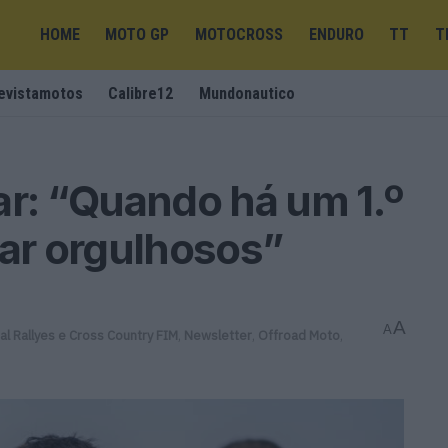
HOME
MOTO GP
MOTOCROSS
ENDURO
TT
T
evistamotos
Calibre12
Mundonautico
ar: “Quando há um 1.º
car orgulhosos”
A
A
al Rallyes e Cross Country FIM
,
Newsletter
,
Offroad Moto
,