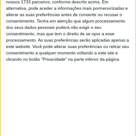
nossos 1733 parceiros, conforme descrito acima. Em
resultado”.
alternativa, pode aceder a informações mais pormenorizadas e
alterar as suas preferências antes de consentir ou recusar o
Por fim, Marcos Patronelli explicou a razão pela qual
consentimento.
Tenha em atenção que algum processamento
conseguiu fazer a diferença na segunda semana do
dos seus dados pessoais poderá não exigir o seu
Dakar. “Foi uma prova dura. Existia uma parte
consentimento, mas que tem o direito de se opor a esse
semelhante a um rali e outro já mais à Dakar. Eram duas
processamento. As suas preferências serão aplicadas apenas a
este website. Você pode alterar suas preferências ou retirar seu
corridas numa só. Não estive muito bem na parte mais
consentimento a qualquer momento voltando a este site e
rápido, mas depois consegui fazer a diferença na
clicando no botão "Privacidade" na parte inferior da página.
segunda metade da prova”.
Artigos relacionados
Troféu Yamaha com jornada animada em
Rio Maior
24 JUNHO, 2026
TT: Martim Ventura conquista o Desafio
Ruta 40 e assume a liderança do Mundial
Rally2