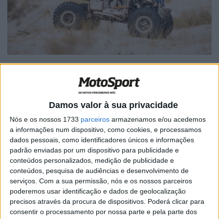
Damos valor à sua privacidade
🔊 Ouvir artigo
Nós e os nossos 1733
parceiros
armazenamos e/ou acedemos
Ausente em 2015, Marcos Patronelli regressou da
a informações num dispositivo, como cookies, e processamos
melhor forma ao Dakar. O piloto argentino venceu pela
dados pessoais, como identificadores únicos e informações
padrão enviadas por um dispositivo para publicidade e
terceira vez a prova nos quads, sendo agora o homem
conteúdos personalizados, medição de publicidade e
com mais triunfos nesta especialidade.
conteúdos, pesquisa de audiências e desenvolvimento de
serviços.
Com a sua permissão, nós e os nossos parceiros
No final, Patronelli referiu que teve “um Dakar muito
poderemos usar identificação e dados de geolocalização
consistente. Não tivemos muita sorte no início, mas tudo
precisos através da procura de dispositivos. Poderá clicar para
correu bem a partir daí. Estou emocionado com este
consentir o processamento por nossa parte e pela parte dos