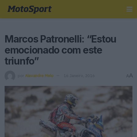
Marcos Patronelli: “Estou
emocionado com este
triunfo”
A
por
Alexandre Melo
16 Janeiro, 2016
A