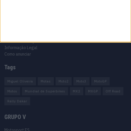
Informação importante
Ficha técnica
Estatuto editorial
Política de privacidade
Termos e condições
Informação Legal
Como anunciar
Tags
Miguel Oliveira
Motas
Moto2
Moto3
MotoGP
Motos
Mundial de Superbikes
MX2
MXGP
Off Road
Rally Dakar
GRUPO V
Motosport ES