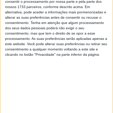
consentir o processamento por nossa parte e pela parte dos
corridas favoritas e consegui, de facto, divertir-me imenso
nossos 1733 parceiros, conforme descrito acima. Em
e ao mesmo tempo que consegui imprimir um bom
alternativa, pode aceder a informações mais pormenorizadas e
alterar as suas preferências antes de consentir ou recusar o
andamento. Isso refletiu-se no resultado,
consentimento.
Tenha em atenção que algum processamento
particularmente da etapa inicial. Hoje a pista estava mais
dos seus dados pessoais poderá não exigir o seu
seca e defendi-me mais, até porque tinha um problema
consentimento, mas que tem o direito de se opor a esse
numa mão, mas tudo correu de facto bastante bem
”,
processamento. As suas preferências serão aplicadas apenas a
este website. Você pode alterar suas preferências ou retirar seu
salientou David Megre no final da corrida.
consentimento a qualquer momento voltando a este site e
clicando no botão "Privacidade" na parte inferior da página.
Artigos relacionados
MotoGP: Alex Márquez supera Bezzecchi
por 0,173s no FP1 em Silverstone
7 AGOSTO, 2026
MotoGP: Moto2, ‘Manu’ González confirma
favoritismo e lidera FP1 em Silverstone
7 AGOSTO, 2026