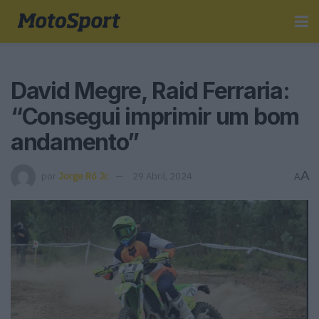
David Megre, Raid Ferraria:
“Consegui imprimir um bom
andamento”
A
por
Jorge Ró Jr.
29 Abril, 2024
A