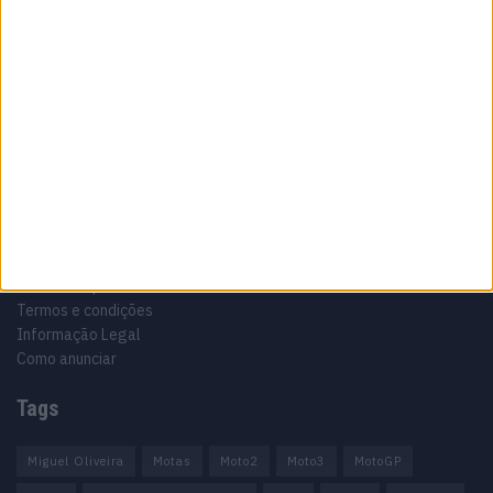
Especialistas em Motos, MotoGP, MXGP, Enduro, SuperBikes,
Motocross, Trial
Informação importante
Ficha técnica
Estatuto editorial
Política de privacidade
Termos e condições
Informação Legal
Como anunciar
Tags
Miguel Oliveira
Motas
Moto2
Moto3
MotoGP