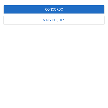
CONCORDO
MAIS OPÇÕES
MotoGP: Moto2, ‘Manu’ González confirma
favoritismo e lidera FP1 em Silverstone
POR
MIGUEL FRAGOSO
7 AGOSTO, 2026
Please
login
to join discussion
Novidades
Tendências
Comentários
MotoGP: Alex Márquez supera Bezzecchi por