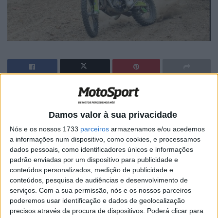
🔊 Ouvir artigo
David Megre conseguiu um positivo Top 10 na a terceira
Damos valor à sua privacidade
jornada do Campeonato Nacional de Todo-o-Terreno
Nós e os nossos 1733
parceiros
armazenamos e/ou acedemos
2024 que percorreu as pistas dos concelhos de
a informações num dispositivo, como cookies, e processamos
dados pessoais, como identificadores únicos e informações
Abrantes, Gavião e Ponte de Sor.
padrão enviadas por um dispositivo para publicidade e
conteúdos personalizados, medição de publicidade e
Aos comandos de uma Kawasaki, o experiente piloto
conteúdos, pesquisa de audiências e desenvolvimento de
completou a prova na 9.ª posição absoluta e no 6.º posto
serviços.
Com a sua permissão, nós e os nossos parceiros
na classe TT2.
poderemos usar identificação e dados de geolocalização
precisos através da procura de dispositivos. Poderá clicar para
“
Como tinha dito antes da prova, esta é uma das minhas